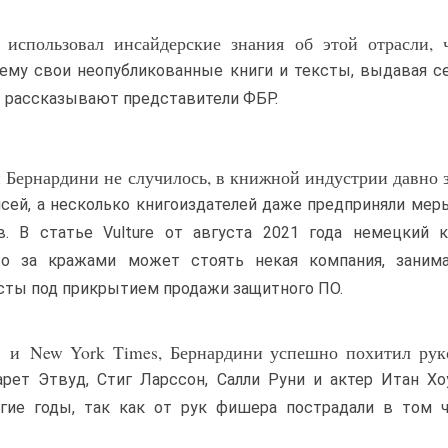
использовал инсайдерские знания об этой отрасли, 
ему свои неопубликованные книги и тексты, выдавая се
 — рассказывают представители ФБР.
й Бернардини не случилось, в книжной индустрии давно 
сей, а несколько книгоиздателей даже предприняли мер
. В статье Vulture от августа 2021 года немецкий 
что за кражами может стоять некая компания, заним
сты под прикрытием продажи защитного ПО.
n и New York Times, Бернардини успешно похитил рук
арет Этвуд, Стиг Ларссон, Салли Руни и актер Итан Х
гие годы, так как от рук фишера пострадали в том ч