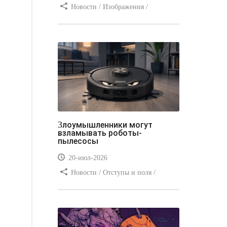
Новости / Изображения /
Отступы и поля / Преимущества
стилей / Линии и рамки / Заработок
/ Вёрстка / Видео уроки
Злоумышленники могут
взламывать роботы-
пылесосы
20-июл-2026
Новости / Отступы и поля /
Преимущества стилей / Заработок /
Изображения / Блог для вебмастеров
/ Текст / Цвет / Видео уроки