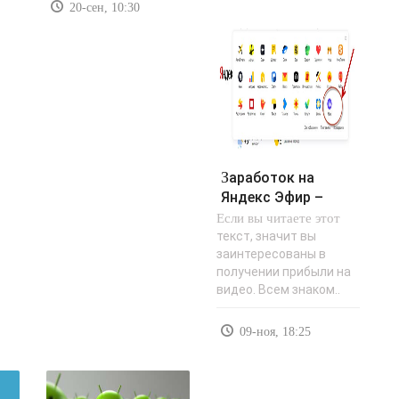
20-сен, 10:30
Заработок на
Яндекс Эфир –
Если вы читаете этот
реальные отзывы
- «Заработок в..
текст, значит вы
заинтересованы в
получении прибыли на
видео. Всем знаком..
09-ноя, 18:25