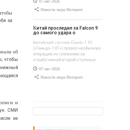
07-авг-2026
Новости мира Интернет
чтобы
бя за
Китай проследил за Falcon 9
до самого удара о
Китайский спутник Gande-1 01
(«Ганьдэ-1 01») провёл необычную
знали об
операцию по слежению за
ы, чтобы
отработанной второй ступенью...
книжный
07-авг-2026
ающаяся
Новости мира Интернет
описи и
оук. СМИ
исле их