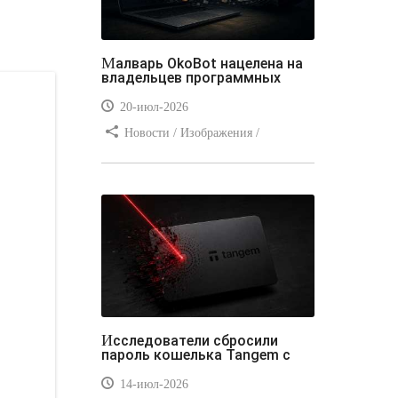
Малварь OkoBot нацелена на
владельцев программных
20-июл-2026
Новости / Изображения /
Преимущества стилей / Добавления
стилей / Типы носителей /
Самоучитель CSS / Линии и рамки /
Видео уроки / Заработок
Исследователи сбросили
пароль кошелька Tangem с
14-июл-2026