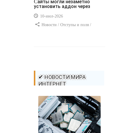
Сайты могли незаметно
установить аддон через
10-июл-2026
Новости / Отступы и поля /
Самоучитель CSS / Преимущества
стилей / Ссылки / Сайтостроение /
Видео уроки / Добавления стилей /
Линии и рамки / Изображения /
CSS3
✔ НОВОСТИ МИРА
ИНТЕРНЕТ