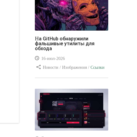
На GitHub обнаружили
фальшивые утилиты для
обхода
16-июл-2026
Новости / Изображения /
Ссылки
/ Преимущества стилей / Видео
уроки