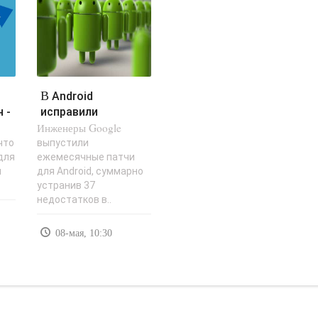
В Android
 -
исправили
Инженеры Google
уязвимость,
находящуюся под
что
выпустили
для
ежемесячные патчи
атаками -..
и
для Android, суммарно
устранив 37
недостатков в..
08-мая, 10:30