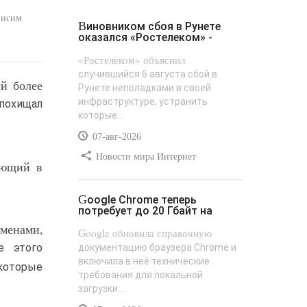
исим
Виновником сбоя в Рунете
оказался «Ростелеком» -
«Ростелеком» объяснил
случившийся 6 августа сбой в
й более
Рунете неполадками в своей
инфраструктуре, устранить
 похищал
которые...
07-авг-2026
Новости мира Интернет
ающий в
Google Chrome теперь
потребует до 20 Гбайт на
именами,
Google обновила справочную
е этого
документацию браузера Chrome и
включила в неё технические
которые
требования для локальной
загрузки...