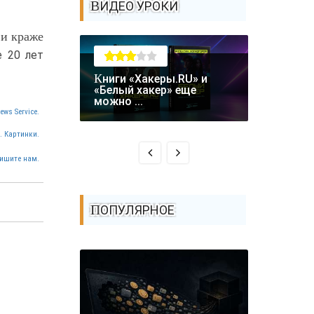
ВИДЕО УРОКИ
 и краже
е 20 лет
Книги «Хакеры.RU» и
Крупная уязвимость в
«Белый хакер» еще
биткоин-
можно ...
Coldcard: .
ews Service.
. Картинки.
ишите нам.
ПОПУЛЯРНОЕ