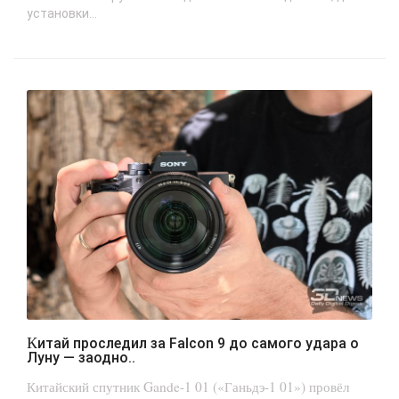
установки...
Китай проследил за Falcon 9 до самого удара о
Луну — заодно..
Китайский спутник Gande-1 01 («Ганьдэ-1 01») провёл