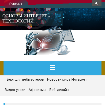
Рубрика
ОСНОВЫ ИНТЕРНЕТ -
ТЕХНОЛОГИЙ.
Блог для вебмастеров
Новости мира Интернет
ГЛАВНАЯ
Видео уроки
Афоризмы
Веб-дизайн
СЕГОДНЯ
НОВОСТИ