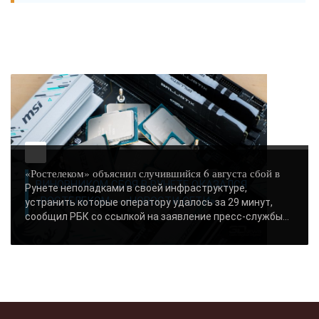
«Ростелеком» объяснил случившийся 6 августа сбой в
ВИНОВНИКОМ СБОЯ В РУНЕТЕ ОКАЗАЛСЯ
Рунете неполадками в своей инфраструктуре,
«РОСТЕЛЕКОМ» - «НОВОСТИ СЕТИ»..
устранить которые оператору удалось за 29 минут,
сообщил РБК со ссылкой на заявление пресс-службы...