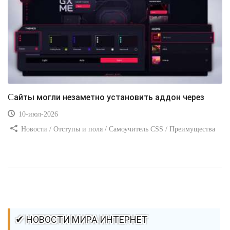
Сайты могли незаметно установить аддон через
10-июл-2026
Новости / Отступы и поля / Самоучитель CSS / Преимущества
стилей / Ссылки / Сайтостроение / Видео уроки / Добавления
стилей / Линии и рамки / Изображения / CSS3
✔ НОВОСТИ МИРА ИНТЕРНЕТ