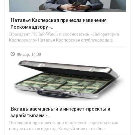
Наталья Касперская принесла извинения
Роскомнадзору -..
Президент ГК InfoWatch и сооснователь «Лаборатории
Касперского» Наталья Касперская опубликовала в..
06-апр, 14:30
Вкладываем деньги в интернет-проекты и
зарабатываем -..
Поговорим про инвестиции в интернет - проекты и как
получать с этого доход. Каждый знает, что без..