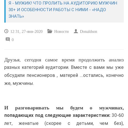
Я - МУЖИК! ЧТО ПРОЛИТЬ НА АУДИТОРИЮ МУЖЧИН
30+ И ОСОБЕННОСТИ РАБОТЫ С НИМИ - «НАДО
САЙТОСТРОЕНИЕ
ЗНАТЬ»
РЕМОНТ И СОВЕТЫ
12:31, 27-янв-2020
Новости
Donaldson
0
ИНТЕРНЕТ И СВЯЗЬ
УЧЕБНИК CSS
Друзья, сегодня самое время продолжить анализ
разных категорий аудитории. Вместе с вами мы уже
обсудили пенсионеров , матерей ....остались, конечно
же, мужчины.
И разговаривать мы будем о мужчинах,
попадающих под следующие характеристики:
30-60
лет, женатые (скорее с детьми, чем без),