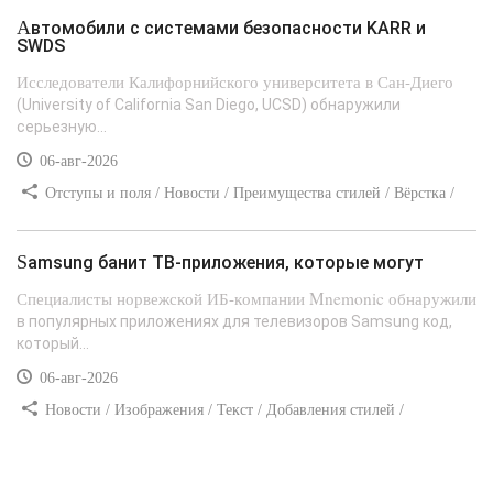
Автомобили с системами безопасности KARR и
SWDS
Исследователи Калифорнийского университета в Сан-Диего
(University of California San Diego, UCSD) обнаружили
серьезную...
06-авг-2026
Отступы и поля / Новости / Преимущества стилей / Вёрстка /
Сайтостроение / Линии и рамки / Текст / Заработок / Самоучитель
CSS
Samsung банит ТВ-приложения, которые могут
Специалисты норвежской ИБ-компании Mnemonic обнаружили
в популярных приложениях для телевизоров Samsung код,
который...
06-авг-2026
Новости / Изображения / Текст / Добавления стилей /
Преимущества стилей / Самоучитель CSS