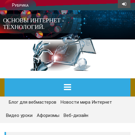
Рубрика
ОСНОВЫ ИНТЕРНЕТ -
ТЕХНОЛОГИЙ.
Блог для вебмастеров
Новости мира Интернет
ГЛАВНАЯ
Видео уроки
Афоризмы
Веб-дизайн
СЕГОДНЯ
НОВОСТИ