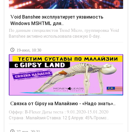
Void Banshee эксплуатирует уязвимость
Windows MSHTML для..
По данным специалистов Trend Micro, группировка Void
Banshee активно использовала свежую 0-day..
19-июл, 10:30
Связка от Gipsy на Малайзию - «Надо знать»..
Оффер: B-Flexer Даты теста : 9.01.2020-15.01.2020
Страна : Малайзия Ставка: 12 $ Апрув: 45% Промо:..
27-янв, 20:31