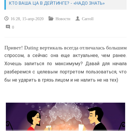
КТО ВАША ЦА В ДЕЙТИНГЕ? - «НАДО ЗНАТЬ»
САЙТОСТРОЕНИЕ
16:28, 15-апр-2020
Новости
Carroll
0
РЕМОНТ И СОВЕТЫ
ИНТЕРНЕТ И СВЯЗЬ
Привет! Dating вертикаль всегда отличалась большим
спросом, а сейчас она еще актуальнее, чем ранее.
УЧЕБНИК CSS
Хочешь залиться по максимуму? Давай для начала
разберемся с целевым портретом пользоваться, что
бы не ударить в грязь лицом и не налить не на тех)