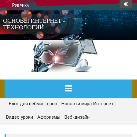
Рубрика
ОСНОВЫ ИНТЕРНЕТ -
ТЕХНОЛОГИЙ.
Блог для вебмастеров
Новости мира Интернет
ГЛАВНАЯ
Видео уроки
Афоризмы
Веб-дизайн
СЕГОДНЯ
НОВОСТИ