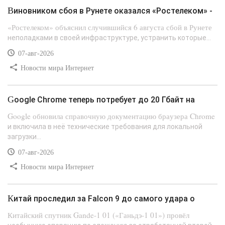
Виновником сбоя в Рунете оказался «Ростелеком» -
«Ростелеком» объяснил случившийся 6 августа сбой в Рунете
неполадками в своей инфраструктуре, устранить которые...
07-авг-2026
Новости мира Интернет
Google Chrome теперь потребует до 20 Гбайт на
Google обновила справочную документацию браузера Chrome
и включила в неё технические требования для локальной
загрузки...
07-авг-2026
Новости мира Интернет
Китай проследил за Falcon 9 до самого удара о
Китайский спутник Gande-1 01 («Ганьдэ-1 01») провёл