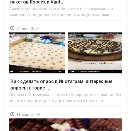
пакетов Rspack и Vant..
Сразу три популярных в npm пакета были взломаны и
заменены вредоносными версиями, содержащими..
24-дек, 10:30
Как сделать опрос в Инстаграм: интересные
опросы сторис -..
Опросы в Инстаграм — это что-то вроде голосования. Вы
пишете вопрос и даете два варианта ответа, за..
11-янв, 00:00