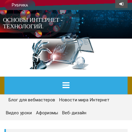
Рубрика
ОСНОВЫ ИНТЕРНЕТ -
ТЕХНОЛОГИЙ.
Блог для вебмастеров
Новости мира Интернет
ГЛАВНАЯ
Видео уроки
Афоризмы
Веб-дизайн
СЕГОДНЯ
НОВОСТИ