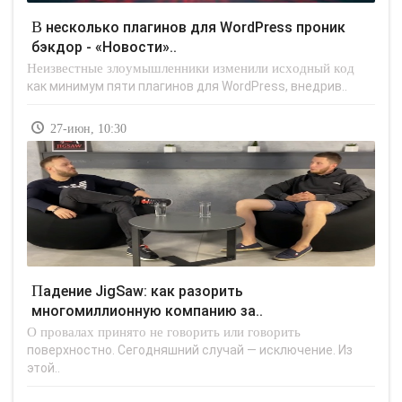
В несколько плагинов для WordPress проник
бэкдор - «Новости»..
Неизвестные злоумышленники изменили исходный код
как минимум пяти плагинов для WordPress, внедрив..
27-июн, 10:30
Падение JigSaw: как разорить
многомиллионную компанию за..
О провалах принято не говорить или говорить
поверхностно. Сегодняшний случай — исключение. Из
этой..