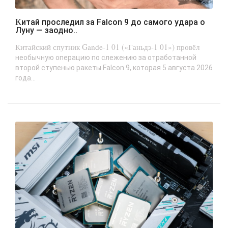
Китай проследил за Falcon 9 до самого удара о
Луну — заодно..
Китайский спутник Gande-1 01 («Ганьдэ-1 01») провёл
необычную операцию по слежению за отработанной
второй ступенью ракеты Falcon 9, которая 5 августа 2026
года...