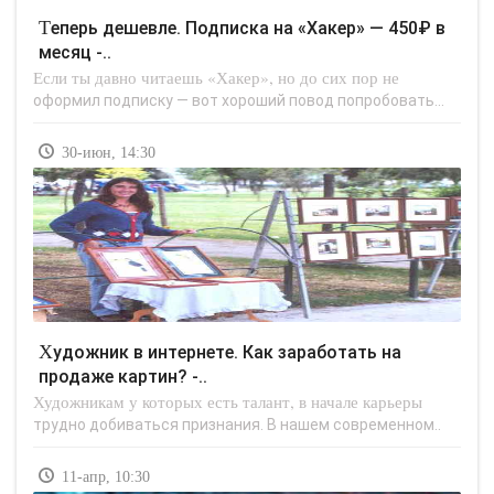
Теперь дешевле. Подписка на «Хакер» — 450₽ в
месяц -..
Если ты давно читаешь «Хакер», но до сих пор не
оформил подписку — вот хороший повод попробовать...
30-июн, 14:30
Художник в интернете. Как заработать на
продаже картин? -..
Художникам у которых есть талант, в начале карьеры
трудно добиваться признания. В нашем современном..
11-апр, 10:30