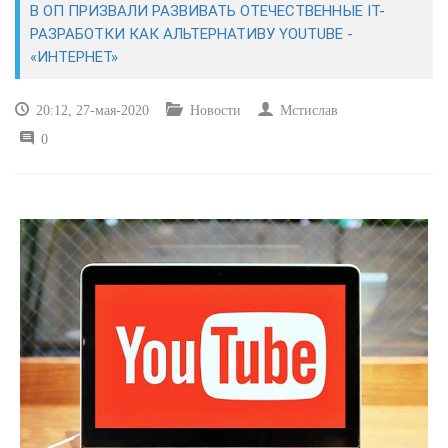
В ОП ПРИЗВАЛИ РАЗВИВАТЬ ОТЕЧЕСТВЕННЫЕ IT-
РАЗРАБОТКИ КАК АЛЬТЕРНАТИВУ YOUTUBE -
САЙТОСТРОЕНИЕ
«ИНТЕРНЕТ»
РЕМОНТ И СОВЕТЫ
20:12, 27-мая-2020
Новости
Мстислав
0
ИНТЕРНЕТ И СВЯЗЬ
УЧЕБНИК CSS