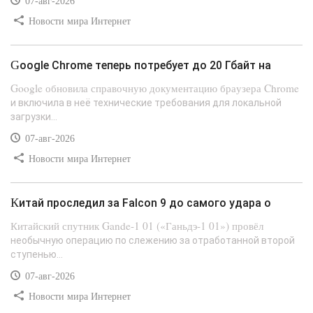
07-авг-2026
Новости мира Интернет
Google Chrome теперь потребует до 20 Гбайт на
Google обновила справочную документацию браузера Chrome
и включила в неё технические требования для локальной
загрузки...
07-авг-2026
Новости мира Интернет
Китай проследил за Falcon 9 до самого удара о
Китайский спутник Gande-1 01 («Ганьдэ-1 01») провёл
необычную операцию по слежению за отработанной второй
ступенью...
07-авг-2026
Новости мира Интернет