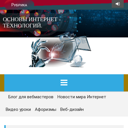
Рубрика
ОСНОВЫ ИНТЕРНЕТ -
ТЕХНОЛОГИЙ.
Блог для вебмастеров
Новости мира Интернет
ГЛАВНАЯ
Видео уроки
Афоризмы
Веб-дизайн
СЕГОДНЯ
НОВОСТИ