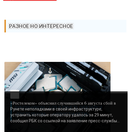
РАЗНОЕ НО ИНТЕРЕСНОЕ
«Ростелеком» объяснил случившийся 6 августа сбой в
ВИНОВНИКОМ СБОЯ В РУНЕТЕ ОКАЗАЛСЯ
Рунете неполадками в своей инфраструктуре,
«РОСТЕЛЕКОМ» - «НОВОСТИ СЕТИ»..
устранить которые оператору удалось за 29 минут,
сообщил РБК со ссылкой на заявление пресс-службы...