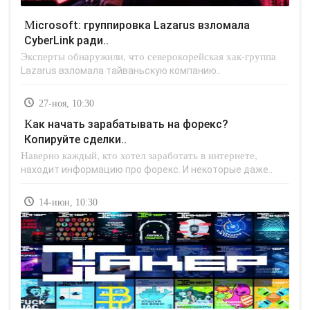
Microsoft: группировка Lazarus взломала
CyberLink ради..
Эксперты обнаружили, что северокорейская хак-группа
Lazarus взломала тайваньскую компанию..
27-ноя, 10:30
Как начать зарабатывать на форекс?
Копируйте сделки..
Наверно каждый, кто хотел заработать в интернете,
находит информацию про форекс. И некоторые даже..
14-июн, 10:30