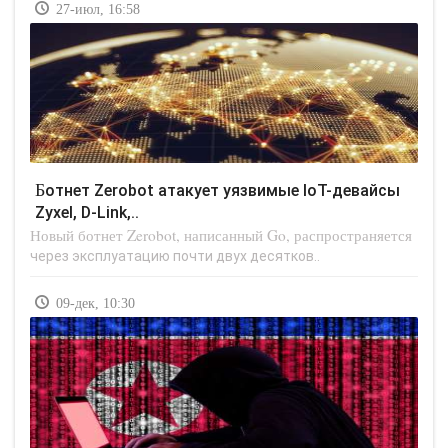
27-июл, 16:58
Ботнет Zerobot атакует уязвимые IoT-девайсы
Zyxel, D-Link,..
Новый ботнет Zerobot, написанный Go, распространяется
через эксплуатацию почти двух десятков..
09-дек, 10:30