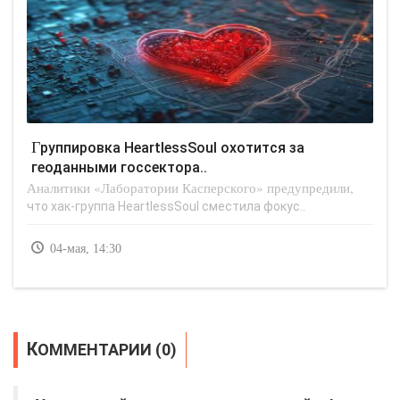
Группировка HeartlessSoul охотится за
геоданными госсектора..
Аналитики «Лаборатории Касперского» предупредили,
что хак-группа HeartlessSoul сместила фокус..
04-мая, 14:30
КОММЕНТАРИИ (0)