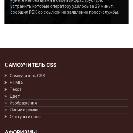
Рунете неполадками в своей инфраструктуре,
«РОСТЕЛЕКОМ» - «НОВОСТИ СЕТИ»..
устранить которые оператору удалось за 29 минут,
сообщил РБК со ссылкой на заявление пресс-службы...
САМОУЧИТЕЛЬ CSS
Самоучитель CSS
HTML5
Текст
Цвет
Изображения
Линии и рамки
Отступы и поля
АФОРИЗМЫ