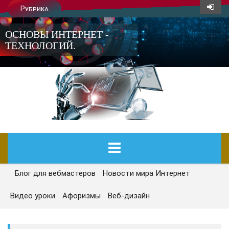
Рубрика
ОСНОВЫ ИНТЕРНЕТ -
ТЕХНОЛОГИЙ.
Блог для вебмастеров
Новости мира Интернет
ГЛАВНАЯ
Видео уроки
Афоризмы
Веб-дизайн
СЕГОДНЯ
НОВОСТИ