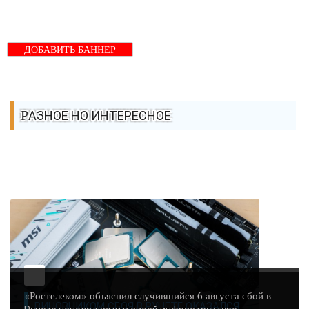
ДОБАВИТЬ БАННЕР
РАЗНОЕ НО ИНТЕРЕСНОЕ
«Ростелеком» объяснил случившийся 6 августа сбой в
ВИНОВНИКОМ СБОЯ В РУНЕТЕ ОКАЗАЛСЯ