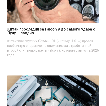
Китай проследил за Falcon 9 до самого удара о
Луну — заодно..
Китайский спутник Gande-1 01 («Ганьдэ-1 01») провёл
необычную операцию по слежению за отработанной
второй ступенью ракеты Falcon 9, которая 5 августа 2026
года...