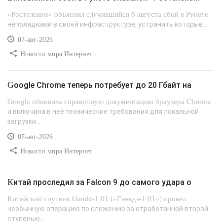
«Ростелеком» объяснил случившийся 6 августа сбой в Рунете
неполадками в своей инфраструктуре, устранить которые...
07-авг-2026
Новости мира Интернет
Google Chrome теперь потребует до 20 Гбайт на
Google обновила справочную документацию браузера Chrome
и включила в неё технические требования для локальной
загрузки...
07-авг-2026
Новости мира Интернет
Китай проследил за Falcon 9 до самого удара о
Китайский спутник Gande-1 01 («Ганьдэ-1 01») провёл
необычную операцию по слежению за отработанной второй
ступенью...