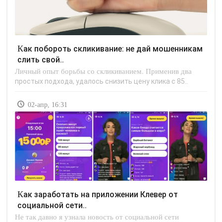
Как побороть скликивание: не дай мошенникам
слить свой..
Личный опыт борьбы со скликиванием. Применив два
простых подхода, удалось снизить цену клика с 85..
02-апр, 16:31
Как заработать на приложении Клевер от
социальной сети..
Не так давно я узнала новость от социальной сети