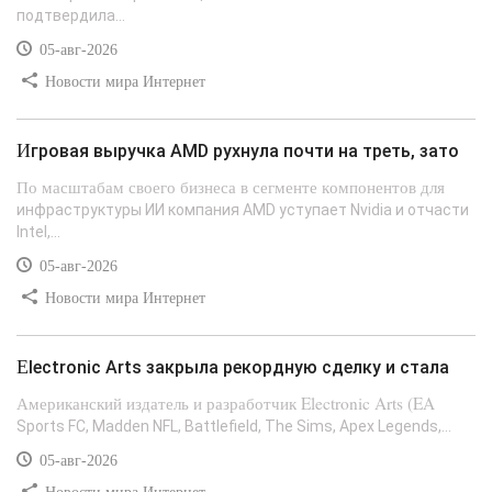
подтвердила...
05-авг-2026
Новости мира Интернет
Игровая выручка AMD рухнула почти на треть, зато
По масштабам своего бизнеса в сегменте компонентов для
инфраструктуры ИИ компания AMD уступает Nvidia и отчасти
Intel,...
05-авг-2026
Новости мира Интернет
Electronic Arts закрыла рекордную сделку и стала
Американский издатель и разработчик Electronic Arts (EA
Sports FC, Madden NFL, Battlefield, The Sims, Apex Legends,...
05-авг-2026