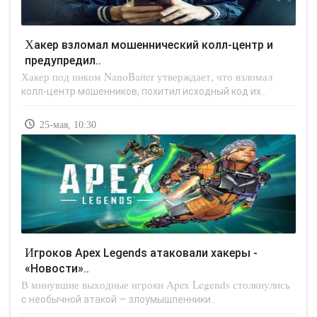
Хакер взломал мошеннический колл-центр и
предупредил..
Хакер под ником NanoBaiter утверждает, что взломал
колл-центр мошенников, похитил исходный код их..
25-мая, 10:30
Игроков Apex Legends атаковали хакеры -
«Новости»..
В минувшие выходные игроки Apex Legends столкнулись
с необычной атакой — злоумышленники..