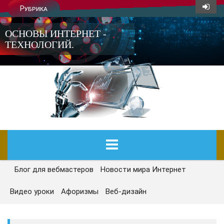
Рубрика
ОСНОВЫ ИНТЕРНЕТ -
ТЕХНОЛОГИЙ.
Блог для вебмастеров
Новости мира Интернет
ГЛАВНАЯ
Видео уроки
Афоризмы
Веб-дизайн
СЕГОДНЯ
НОВОСТИ