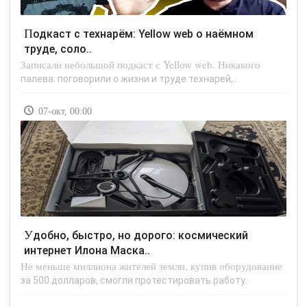
Подкаст с технарём: Yellow web о наёмном
труде, соло..
Записали небольшой подкаст с Yellow web. Никакого
палева: поговорили о жизни и труде технарей,..
07-окт, 00:00
Удобно, быстро, но дорого: космический
интернет Илона Маска..
Не меньше миллиона жителей земли, купив оборудование
за 500 долларов, смогли протестировать работу..