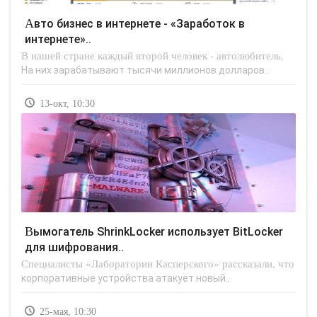
Авто бизнес в интернете - «Заработок в
интернете»..
В нашей стране каждый второй человек - автолюбитель.
На них зарабатывают тысячи миллионов долларов..
13-окт, 10:30
Вымогатель ShrinkLocker использует BitLocker
для шифрования..
Специалисты «Лаборатории Касперского» рассказали, что
корпоративные устройства атакует новый..
25-мая, 10:30