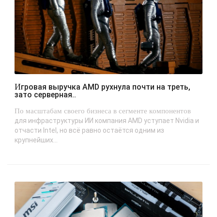
Игровая выручка AMD рухнула почти на треть,
зато серверная..
По масштабам своего бизнеса в сегменте компонентов
для инфраструктуры ИИ компания AMD уступает Nvidia и
отчасти Intel, но всё равно остаётся одним из
крупнейших...