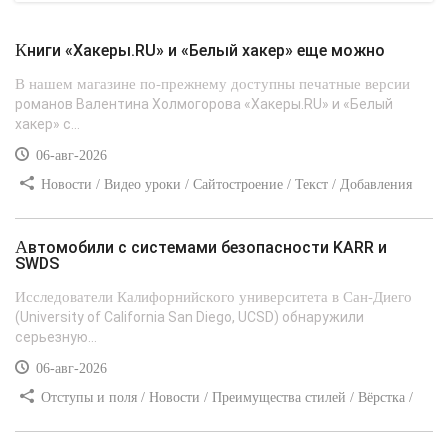
Книги «Хакеры.RU» и «Белый хакер» еще можно
В нашем магазине по-прежнему доступны печатные версии
романов Валентина Холмогорова «Хакеры.RU» и «Белый
хакер» с...
06-авг-2026
Новости / Видео уроки / Сайтостроение / Текст / Добавления
стилей
Автомобили с системами безопасности KARR и
SWDS
Исследователи Калифорнийского университета в Сан-Диего
(University of California San Diego, UCSD) обнаружили
серьезную...
06-авг-2026
Отступы и поля / Новости / Преимущества стилей / Вёрстка /
Сайтостроение / Линии и рамки / Текст / Заработок / Самоучитель
CSS