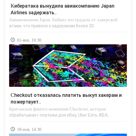
Кибератака вынудила авиакомпанию Japan
Airlines задержать..
Авиакомпания Japan Airlines пострадала от хакерской
атаки, что привело к задержкам более 20..
01-янв, 10:30
Checkout отказалась платить выкуп хакерам и
пожертвует..
Британская финтех-компания Checkout, которая
обрабатывает платежи для eBay, Uber Eats, IKEA,..
18-ноя, 14:30