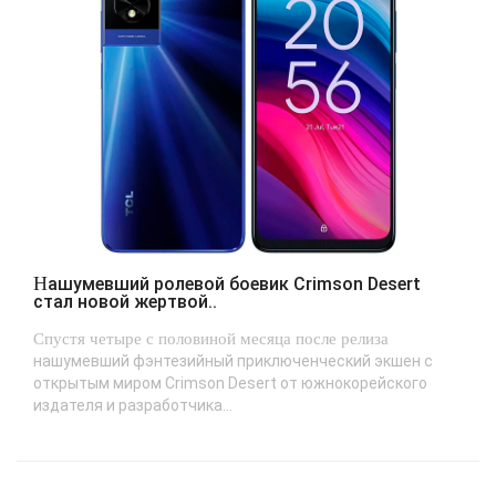
Нашумевший ролевой боевик Crimson Desert
стал новой жертвой..
Спустя четыре с половиной месяца после релиза
нашумевший фэнтезийный приключенческий экшен с
открытым миром Crimson Desert от южнокорейского
издателя и разработчика...