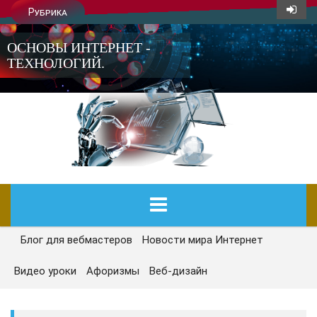
Рубрика
ОСНОВЫ ИНТЕРНЕТ -
ТЕХНОЛОГИЙ.
Блог для вебмастеров
Новости мира Интернет
ГЛАВНАЯ
Видео уроки
Афоризмы
Веб-дизайн
СЕГОДНЯ
НОВОСТИ