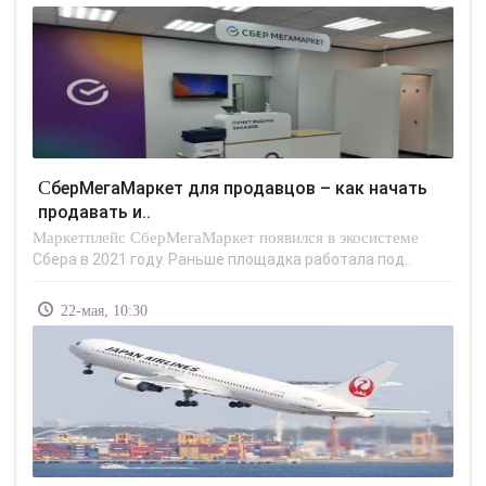
СберМегаМаркет для продавцов – как начать
продавать и..
Маркетплейс СберМегаМаркет появился в экосистеме
Сбера в 2021 году. Раньше площадка работала под..
22-мая, 10:30