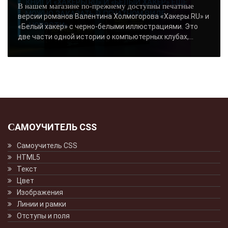
КНИГИ «ХАКЕРЫ.RU» И «БЕЛЫЙ ХАКЕР» ЕЩЕ
В нашем магазине по-прежнему доступны печатные
МОЖНО ЗАКАЗАТЬ В ПЕЧАТНОМ ВИДЕ -
версии романов Валентина Холмогорова «Хакеры.RU» и
«НОВОСТИ»..
«Белый хакер» с черно-белыми иллюстрациями. Это
две части одной истории о компьютерных клубах,...
САМОУЧИТЕЛЬ CSS
Самоучитель CSS
HTML5
Текст
Цвет
Изображения
Линии и рамки
Отступы и поля