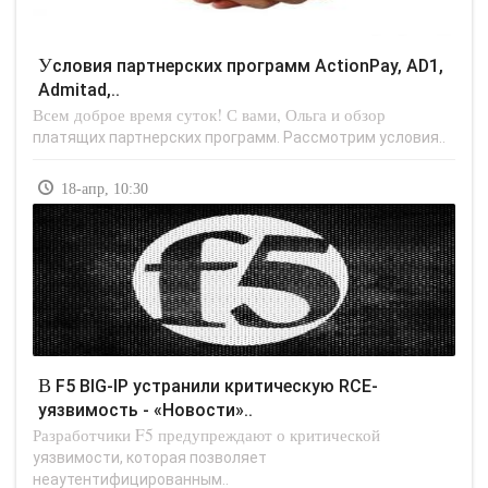
Условия партнерских программ ActionPay, AD1,
Admitad,..
Всем доброе время суток! С вами, Ольга и обзор
платящих партнерских программ. Рассмотрим условия..
18-апр, 10:30
В F5 BIG-IP устранили критическую RCE-
уязвимость - «Новости»..
Разработчики F5 предупреждают о критической
уязвимости, которая позволяет
неаутентифицированным..