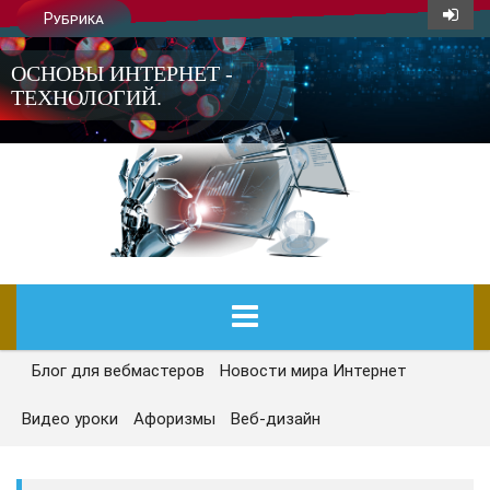
Рубрика
ОСНОВЫ ИНТЕРНЕТ -
ТЕХНОЛОГИЙ.
Блог для вебмастеров
Новости мира Интернет
ГЛАВНАЯ
Видео уроки
Афоризмы
Веб-дизайн
СЕГОДНЯ
НОВОСТИ