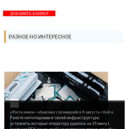
ДОБАВИТЬ БАННЕР
РАЗНОЕ НО ИНТЕРЕСНОЕ
«Ростелеком» объяснил случившийся 6 августа сбой в
ВИНОВНИКОМ СБОЯ В РУНЕТЕ ОКАЗАЛСЯ
Рунете неполадками в своей инфраструктуре,
«РОСТЕЛЕКОМ» - «НОВОСТИ СЕТИ»..
устранить которые оператору удалось за 29 минут,