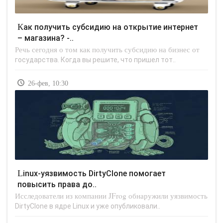
Как получить субсидию на открытие интернет
– магазина? -..
Речь сегодня о том как получить субсидию на бизнес от
государства. Когда вы решите, что пришел тот..
26-фев, 10:30
Linux-уязвимость DirtyClone помогает
повысить права до..
Исследователи из компании JFrog обнаружили уязвимость
DirtyClone в ядре Linux и уже опубликовали..