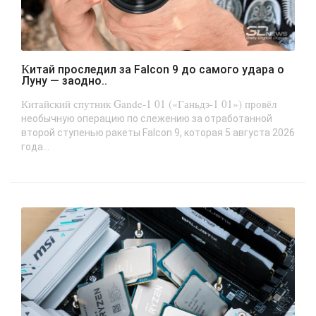
Китай проследил за Falcon 9 до самого удара о
Луну — заодно..
Китайский спутник Gande-1 01 («Ганьдэ-1 01») провёл
необычную операцию по слежению за отработанной
второй ступенью ракеты Falcon 9, которая 5 августа 2026
года...