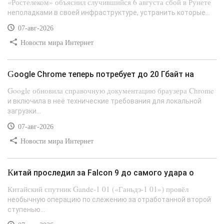
«Ростелеком» объяснил случившийся 6 августа сбой в Рунете
неполадками в своей инфраструктуре, устранить которые...
07-авг-2026
Новости мира Интернет
Google Chrome теперь потребует до 20 Гбайт на
Google обновила справочную документацию браузера Chrome
и включила в неё технические требования для локальной
загрузки...
07-авг-2026
Новости мира Интернет
Китай проследил за Falcon 9 до самого удара о
Китайский спутник Gande-1 01 («Ганьдэ-1 01») провёл
необычную операцию по слежению за отработанной второй
ступенью...