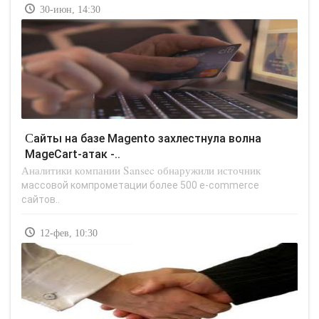
30-июн, 14:30
Сайты на базе Magento захлестнула волна
MageCart-атак -..
Аналитики компании Sansec обнаружили источник
массовой компрометации более 500 e-commerce
сайтов..
12-фев, 10:30