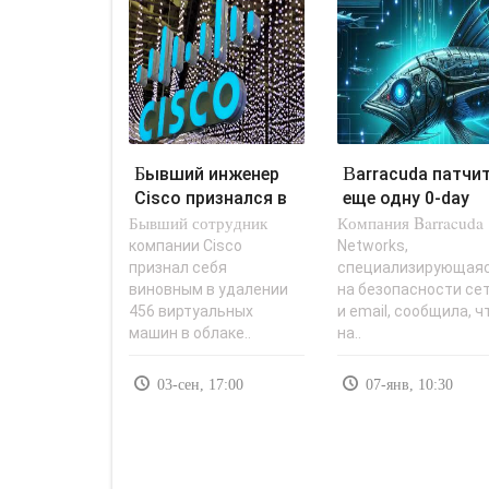
Бывший инженер
Barracuda патчит
Cisco признался в
еще одну 0-day
Бывший сотрудник
удалении 456
Компания Barracuda
уязвимость в ES
виртуальных..
которую..
компании Cisco
Networks,
признал себя
специализирующая
виновным в удалении
на безопасности се
456 виртуальных
и email, сообщила, ч
машин в облаке..
на..
03-сен, 17:00
07-янв, 10:30