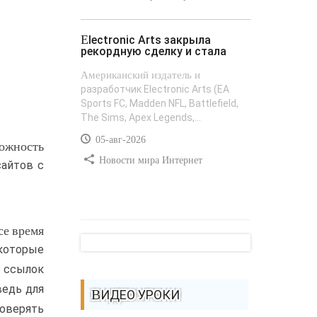
Electronic Arts закрыла
рекордную сделку и стала
Американский издатель и
разработчик Electronic Arts (EA
Sports FC, Madden NFL, Battlefield,
The Sims, Apex Legends,...
05-авг-2026
можность
Новости мира Интернет
сайтов с
се время
 которые
е ссылок
ведь для
ВИДЕО УРОКИ
оверять