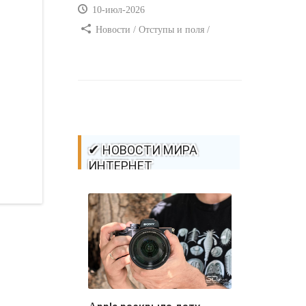
10-июл-2026
Новости / Отступы и поля /
Самоучитель CSS / Преимущества
стилей / Ссылки / Сайтостроение /
Видео уроки / Добавления стилей /
Линии и рамки / Изображения /
CSS3
✔ НОВОСТИ МИРА
ИНТЕРНЕТ