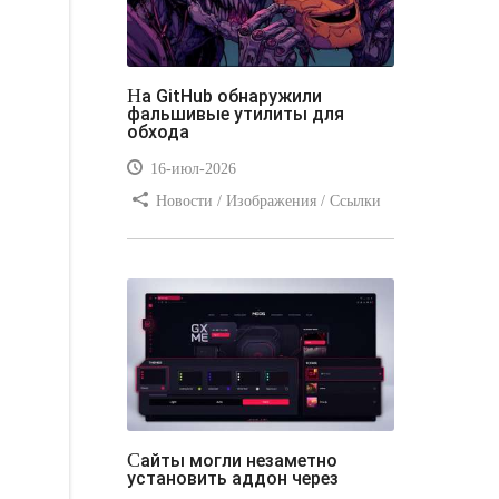
На GitHub обнаружили
фальшивые утилиты для
обхода
16-июл-2026
Новости / Изображения / Ссылки
/ Преимущества стилей / Видео
уроки
Сайты могли незаметно
установить аддон через