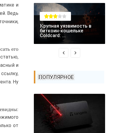
матике и
ей. Ведь
очники,
Крупная уязвимость в
RCE-уязвимость в
биткоин-кошельке
Fastjson 
Coldcard: ...
атаках - ..
сать его
 статью,
пасный и
 ссылку,
ПОПУЛЯРНОЕ
ента. Ну
чевидны:
ржимого
олько от