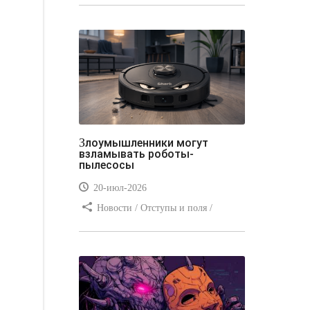
стилей / Типы носителей /
Самоучитель CSS / Линии и рамки /
Видео уроки / Заработок
Злоумышленники могут
взламывать роботы-
пылесосы
20-июл-2026
Новости / Отступы и поля /
Преимущества стилей / Заработок /
Изображения / Блог для вебмастеров
/ Текст / Цвет / Видео уроки