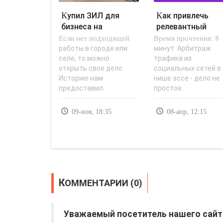
Купил ЗИЛ для
Как привлечь
бизнеса на
релевантный
Если нет подходящей
ассенизаторской
Время прочтения: 8
трафик из
машине –
социальных
работы в городе или
минут. Арбитраж
селе, то можно
трафика из
расскажу..
сетей? -..
открыть свое дело.
социальных сетей в
Историю нам
нише эссе - дело не
предоставил..
простое...
09-ноя, 18:35
08-апр, 12:15
КОММЕНТАРИИ (0)
Уважаемый посетитель нашего сайт