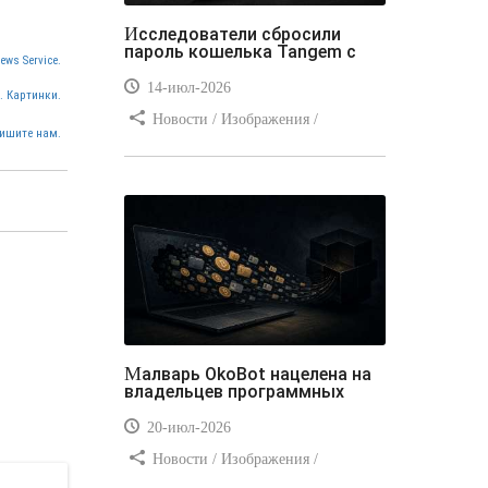
Исследователи сбросили
пароль кошелька Tangem с
ews Service.
14-июл-2026
. Картинки.
Новости / Изображения /
ишите нам.
Отступы и поля / Преимущества
стилей / Линии и рамки / Заработок
/ Вёрстка / Видео уроки
Малварь OkoBot нацелена на
владельцев программных
20-июл-2026
Новости / Изображения /
Преимущества стилей / Добавления