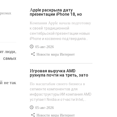
Apple раскрыла дату
оризмах
презентации iPhone 18, но
Компания Apple начала подготовку
к своей традиционной
сентябрьской презентации новых
iPhone и косвенно подтвердила...
05-авг-2026
ят люди,
Новости мира Интернет
з самых
Игровая выручка AMD
рухнула почти на треть, зато
й не так
По масштабам своего бизнеса в
сегменте компонентов для
инфраструктуры ИИ компания AMD
уступает Nvidia и отчасти Intel,...
05-авг-2026
Новости мира Интернет