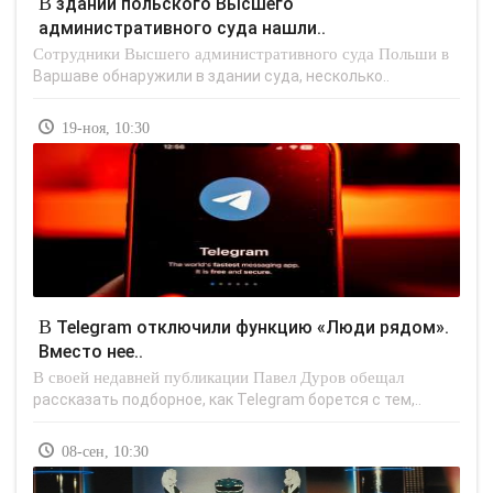
В здании польского Высшего
административного суда нашли..
Сотрудники Высшего административного суда Польши в
Варшаве обнаружили в здании суда, несколько..
19-ноя, 10:30
В Telegram отключили функцию «Люди рядом».
Вместо нее..
В своей недавней публикации Павел Дуров обещал
рассказать подборное, как Telegram борется с тем,..
08-сен, 10:30