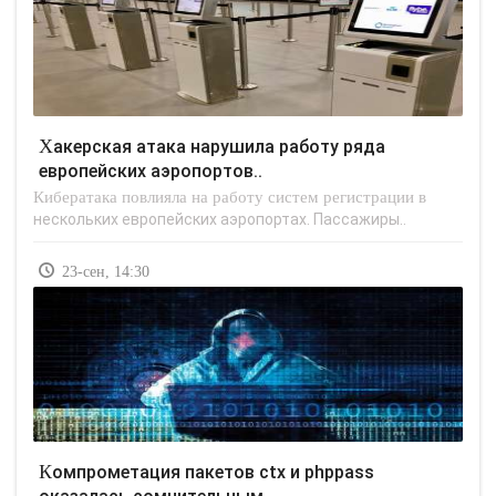
Хакерская атака нарушила работу ряда
европейских аэропортов..
Кибератака повлияла на работу систем регистрации в
нескольких европейских аэропортах. Пассажиры..
23-сен, 14:30
Компрометация пакетов ctx и phppass