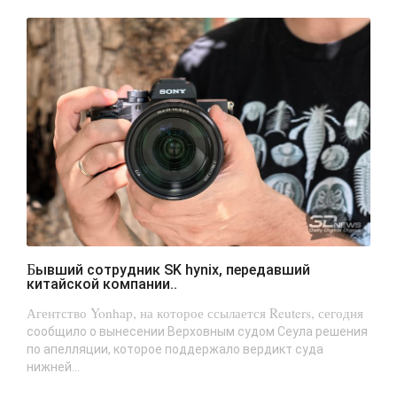
Бывший сотрудник SK hynix, передавший
китайской компании..
Агентство Yonhap, на которое ссылается Reuters, сегодня
сообщило о вынесении Верховным судом Сеула решения
по апелляции, которое поддержало вердикт суда
нижней...