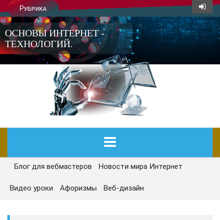
Рубрика
ОСНОВЫ ИНТЕРНЕТ -
ТЕХНОЛОГИЙ.
Блог для вебмастеров
Новости мира Интернет
ГЛАВНАЯ
Видео уроки
Афоризмы
Веб-дизайн
СЕГОДНЯ
НОВОСТИ