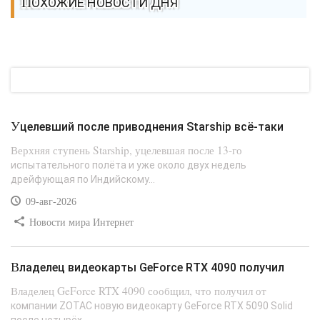
ПОХОЖИЕ НОВОСТИ ДНЯ
Уцелевший после приводнения Starship всё-таки
Верхняя ступень Starship, уцелевшая после 13-го
испытательного полёта и уже около двух недель
дрейфующая по Индийскому...
09-авг-2026
Новости мира Интернет
Владелец видеокарты GeForce RTX 4090 получил
Владелец GeForce RTX 4090 сообщил, что получил от
компании ZOTAC новую видеокарту GeForce RTX 5090 Solid
после четырёх...