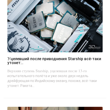
Уцелевший после приводнения Starship всё-таки
утонет:..
Верхняя ступень Starship, уцелевшая после 13-го
испытательного полёта и уже около двух недель
дрейфующая по Индийскому океану, похоже, всё-таки
утонет. Ракета...