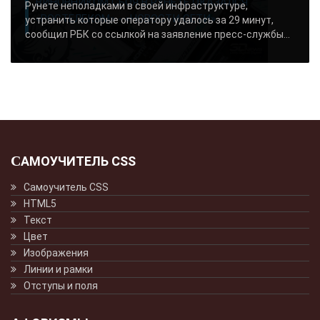
ВИНОВНИКОМ СБОЯ В РУНЕТЕ ОКАЗАЛСЯ
Рунете неполадками в своей инфраструктуре,
«РОСТЕЛЕКОМ» - «НОВОСТИ СЕТИ»..
устранить которые оператору удалось за 29 минут,
сообщил РБК со ссылкой на заявление пресс-службы...
САМОУЧИТЕЛЬ CSS
Самоучитель CSS
HTML5
Текст
Цвет
Изображения
Линии и рамки
Отступы и поля