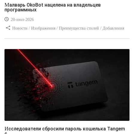
Малварь OkoBot нацелена на владельцев
программных
20-июл-2026
Новости / Изображения / Преимущества стилей / Добавления
стилей / Типы носителей / Самоучитель CSS / Линии и рамки /
Видео уроки / Заработок
Исследователи сбросили пароль кошелька Tangem
с