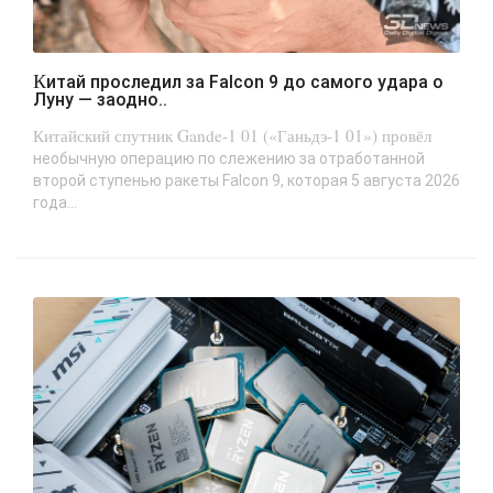
Китай проследил за Falcon 9 до самого удара о
Луну — заодно..
Китайский спутник Gande-1 01 («Ганьдэ-1 01») провёл
необычную операцию по слежению за отработанной
второй ступенью ракеты Falcon 9, которая 5 августа 2026
года...