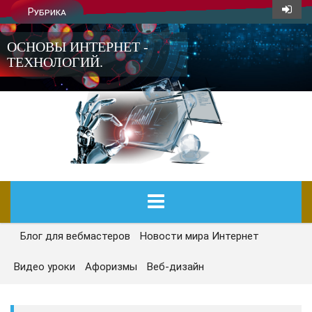
Рубрика
ОСНОВЫ ИНТЕРНЕТ -
ТЕХНОЛОГИЙ.
Блог для вебмастеров
Новости мира Интернет
ГЛАВНАЯ
Видео уроки
Афоризмы
Веб-дизайн
СЕГОДНЯ
НОВОСТИ