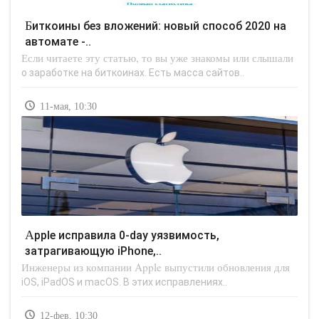
Биткоины без вложений: новый способ 2020 на
автомате -..
Если читаете эту статью, то вы уже знакомы или слышали
о заработке на биткоинах. Есть масса сайтов..
11-мая, 10:30
Apple исправила 0-day уязвимость,
затрагивающую iPhone,..
Инженеры из компании Apple выпустили обновления для
iOS, iPadOS и macOS. В этих исправлениях..
12-фев, 10:30