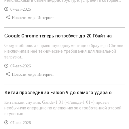
неполадками в своей инфраструктуре, устранить которые...
07-авг-2026
Новости мира Интернет
Google Chrome теперь потребует до 20 Гбайт на
Google обновила справочную документацию браузера Chrome
и включила в неё технические требования для локальной
загрузки...
07-авг-2026
Новости мира Интернет
Китай проследил за Falcon 9 до самого удара о
Китайский спутник Gande-1 01 («Ганьдэ-1 01») провёл
необычную операцию по слежению за отработанной второй
ступенью...
07-авг-2026