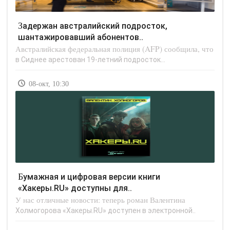
Задержан австралийский подросток,
шантажировавший абонентов..
Австралийская федеральная полиция (AFP) сообщила, что
в Сиднее арестован 19-летний подросток...
08-окт, 10:30
Бумажная и цифровая версии книги
«Хакеры.RU» доступны для..
У нас отличные новости: теперь роман Валентина
Холмогорова «Хакеры.RU» доступен в электронной..