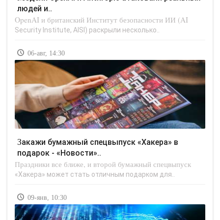
людей и..
OpenAI и британский Институт безопасности ИИ (AI
Security Institute, AISI) раскрыли несколько..
06-авг, 14:30
Закажи бумажный спецвыпуск «Хакера» в
подарок - «Новости»..
Праздники все ближе, и второй бумажный спецвыпуск
«Хакера» может стать отличным подарком для..
09-янв, 10:30