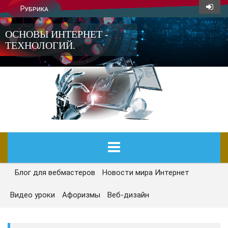
Рубрика
ОСНОВЫ ИНТЕРНЕТ -
ТЕХНОЛОГИЙ.
Блог для вебмастеров
Новости мира Интернет
ГЛАВНАЯ
Видео уроки
Афоризмы
Веб-дизайн
СЕГОДНЯ
НОВОСТИ