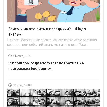
Зачем и на что лить в праздники? - «Надо
знать»..
Привет, коллеги! Ежедневно мы сталкиваемся с большим
количеством событий: значимых и не очень. Уже..
06-мар, 12:01
В прошлом году Microsoft потратила на
программы bug bounty..
..
11-авг, 12:08