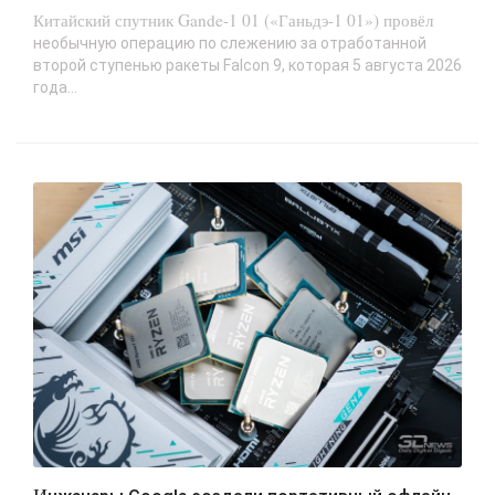
Китайский спутник Gande-1 01 («Ганьдэ-1 01») провёл
необычную операцию по слежению за отработанной
второй ступенью ракеты Falcon 9, которая 5 августа 2026
года...