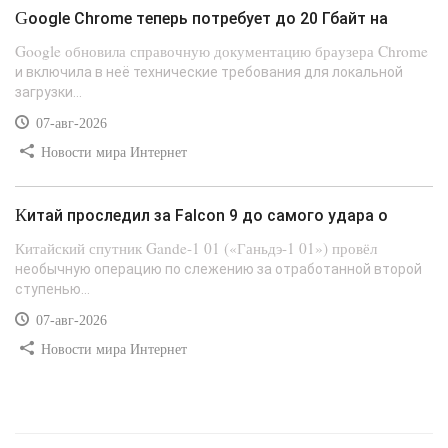
Google Chrome теперь потребует до 20 Гбайт на
Google обновила справочную документацию браузера Chrome
и включила в неё технические требования для локальной
загрузки...
07-авг-2026
Новости мира Интернет
Китай проследил за Falcon 9 до самого удара о
Китайский спутник Gande-1 01 («Ганьдэ-1 01») провёл
необычную операцию по слежению за отработанной второй
ступенью...
07-авг-2026
Новости мира Интернет