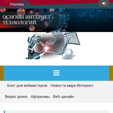
Рубрика
ОСНОВЫ ИНТЕРНЕТ -
ТЕХНОЛОГИЙ.
Блог для вебмастеров
Новости мира Интернет
ГЛАВНАЯ
Видео уроки
Афоризмы
Веб-дизайн
СЕГОДНЯ
НОВОСТИ