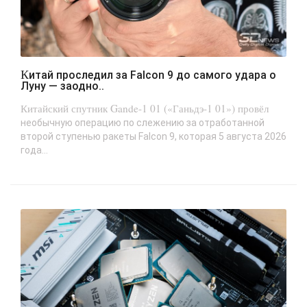
Китай проследил за Falcon 9 до самого удара о
Луну — заодно..
Китайский спутник Gande-1 01 («Ганьдэ-1 01») провёл
необычную операцию по слежению за отработанной
второй ступенью ракеты Falcon 9, которая 5 августа 2026
года...