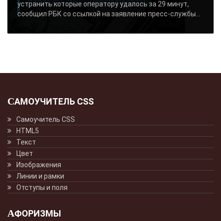
«РОСТЕЛЕКОМ» - «НОВОСТИ СЕТИ»..
устранить которые оператору удалось за 29 минут,
сообщил РБК со ссылкой на заявление пресс-службы...
САМОУЧИТЕЛЬ CSS
Самоучитель CSS
HTML5
Текст
Цвет
Изображения
Линии и рамки
Отступы и поля
АФОРИЗМЫ