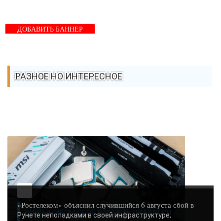
ДОБАВИТЬ БАННЕР
РАЗНОЕ НО ИНТЕРЕСНОЕ
«Ростелеком» объяснил случившийся 6 августа сбой в
ВИНОВНИКОМ СБОЯ В РУНЕТЕ ОКАЗАЛСЯ
Рунете неполадками в своей инфраструктуре,