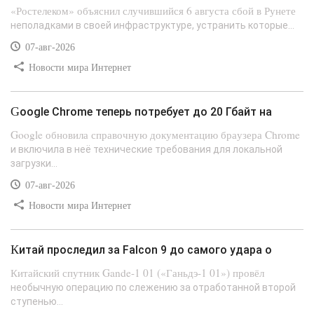
«Ростелеком» объяснил случившийся 6 августа сбой в Рунете
неполадками в своей инфраструктуре, устранить которые...
07-авг-2026
Новости мира Интернет
Google Chrome теперь потребует до 20 Гбайт на
Google обновила справочную документацию браузера Chrome
и включила в неё технические требования для локальной
загрузки...
07-авг-2026
Новости мира Интернет
Китай проследил за Falcon 9 до самого удара о
Китайский спутник Gande-1 01 («Ганьдэ-1 01») провёл
необычную операцию по слежению за отработанной второй
ступенью...