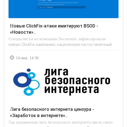
Новые ClickFix-атаки имитируют BSOD -
«Новости»..
Специалисты из компании Securonix зафиксировали
новую ClickFix-кампанию, нацеленную на гостиничный..
14-янв, 14:30
Лига безопасного интернета цензура -
«Заработок в интернете»..
Так называемая лига безопасного интернета ввела свою