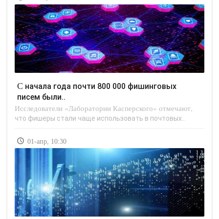
С начала года почти 800 000 фишинговых
писем были..
Исследователи «Лаборатории Касперского» отмечают,
что фишеры стали чаще использовать в почтовых..
01-апр, 10:30