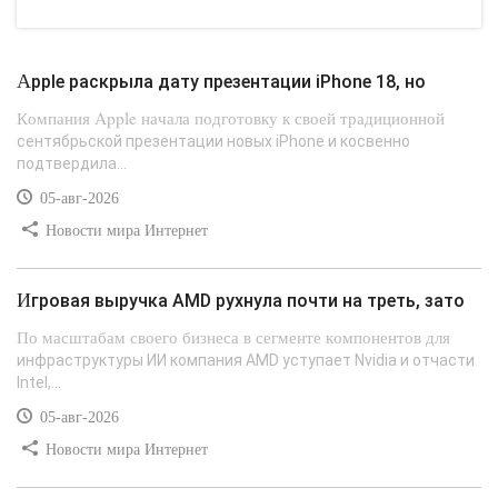
Apple раскрыла дату презентации iPhone 18, но
Компания Apple начала подготовку к своей традиционной
сентябрьской презентации новых iPhone и косвенно
подтвердила...
05-авг-2026
Новости мира Интернет
Игровая выручка AMD рухнула почти на треть, зато
По масштабам своего бизнеса в сегменте компонентов для
инфраструктуры ИИ компания AMD уступает Nvidia и отчасти
Intel,...
05-авг-2026
Новости мира Интернет