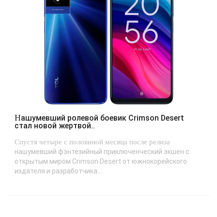
Нашумевший ролевой боевик Crimson Desert
стал новой жертвой..
Спустя четыре с половиной месяца после релиза
нашумевший фэнтезийный приключенческий экшен с
открытым миром Crimson Desert от южнокорейского
издателя и разработчика...