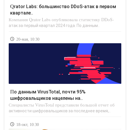
Qrator Labs: большинство DDoS-атак в первом
квартале..
Компания Qrator Labs опубликовала статистику DDoS-
атак за первый квартал 2024 года. По данным..
20-мая, 10:30
По данным VirusTotal, почти 95%
шифровальщиков нацелены на..
Специалисты VirusTotal представили большой отчет об
активности шифровальщиков за последнее время,..
18-окт, 10:30