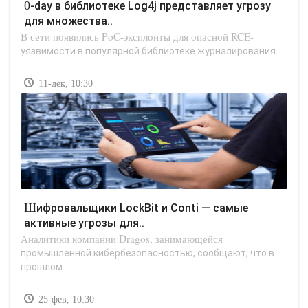
0-day в библиотеке Log4j представляет угрозу
для множества..
В сети появились PoC-эксплоиты для опасной RCE-
уязвимости в популярной библиотеке журналирования..
11-дек, 10:30
Шифровальщики LockBit и Conti — самые
активные угрозы для..
Аналитики компании Dragos, занимающейся
промышленной кибербезопасностью, сообщают, что в
прошлом..
25-фев, 10:30