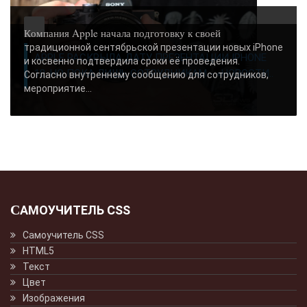
Компания Apple начала подготовку к своей
традиционной сентябрьской презентации новых iPhone
APPLE РАСКРЫЛА ДАТУ ПРЕЗЕНТАЦИИ IPHONE
и косвенно подтвердила сроки её проведения.
18, НО ПОКА ЛИШЬ СОТРУДНИКАМ - «НОВОСТИ..
Согласно внутреннему сообщению для сотрудников,
мероприятие...
САМОУЧИТЕЛЬ CSS
Самоучитель CSS
HTML5
Текст
Цвет
Изображения