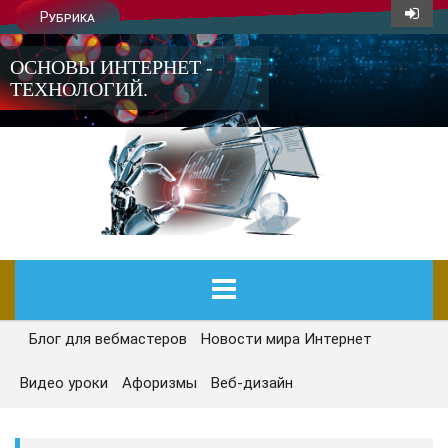
Рубрика
ОСНОВЫ ИНТЕРНЕТ -
ТЕХНОЛОГИЙ.
Блог для вебмастеров
Новости мира Интернет
ГЛАВНАЯ
Видео уроки
Афоризмы
Веб-дизайн
СЕГОДНЯ
НОВОСТИ