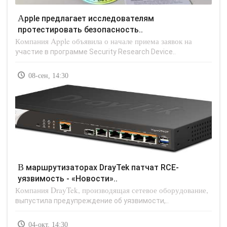
Apple предлагает исследователям
протестировать безопасность..
Компания Apple объявила о начале приема заявок на
участие в программе Security Research Device..
08-сен, 14:30
В маршрутизаторах DrayTek патчат RCE-
уязвимость - «Новости»..
Компания DrayTek, производящая сетевое оборудование,
выпустила предупреждение об уязвимости,..
04-окт, 14:30