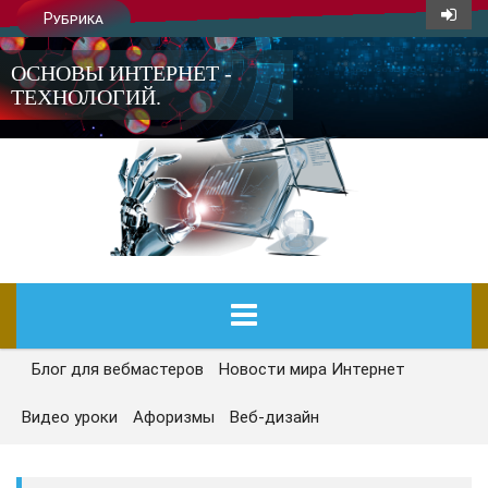
Рубрика
ОСНОВЫ ИНТЕРНЕТ -
ТЕХНОЛОГИЙ.
Блог для вебмастеров
Новости мира Интернет
ГЛАВНАЯ
Видео уроки
Афоризмы
Веб-дизайн
СЕГОДНЯ
НОВОСТИ