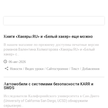
Книги «Хакеры.RU» и «Белый хакер» еще можно
В нашем магазине по-прежнему доступны печатные версии
романов Валентина Холмогорова «Хакеры.RU» и «Белый
хакер» с...
06-авг-2026
Новости / Видео уроки / Сайтостроение / Текст / Добавления
стилей
Автомобили с системами безопасности KARR и
SWDS
Исследователи Калифорнийского университета в Сан-Диего
(University of California San Diego, UCSD) обнаружили
серьезную...