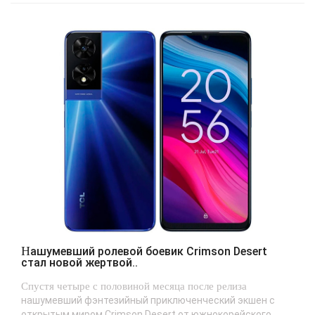
Нашумевший ролевой боевик Crimson Desert
стал новой жертвой..
Спустя четыре с половиной месяца после релиза
нашумевший фэнтезийный приключенческий экшен с
открытым миром Crimson Desert от южнокорейского