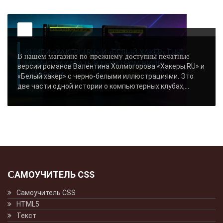
КНИГИ «ХАКЕРЫ.RU» И «БЕЛЫЙ ХАКЕР» ЕЩЕ
В нашем магазине по-прежнему доступны печатные
МОЖНО ЗАКАЗАТЬ В ПЕЧАТНОМ ВИДЕ -
версии романов Валентина Холмогорова «Хакеры.RU» и
«НОВОСТИ»..
«Белый хакер» с черно-белыми иллюстрациями. Это
две части одной истории о компьютерных клубах,...
САМОУЧИТЕЛЬ CSS
Самоучитель CSS
HTML5
Текст