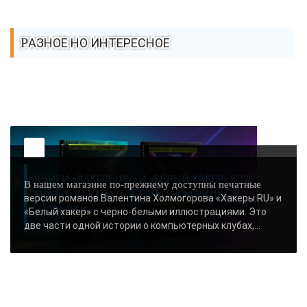
РАЗНОЕ НО ИНТЕРЕСНОЕ
КНИГИ «ХАКЕРЫ.RU» И «БЕЛЫЙ ХАКЕР» ЕЩЕ
В нашем магазине по-прежнему доступны печатные
МОЖНО ЗАКАЗАТЬ В ПЕЧАТНОМ ВИДЕ -
версии романов Валентина Холмогорова «Хакеры.RU» и
«НОВОСТИ»..
«Белый хакер» с черно-белыми иллюстрациями. Это
две части одной истории о компьютерных клубах,...