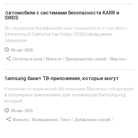
стилей
Автомобили с системами безопасности KARR и
SWDS
Исследователи Калифорнийского университета в Сан-Диего
(University of California San Diego, UCSD) обнаружили
серьезную...
06-авг-2026
Отступы и поля / Новости / Преимущества стилей / Вёрстка /
Сайтостроение / Линии и рамки / Текст / Заработок / Самоучитель
CSS
Samsung банит ТВ-приложения, которые могут
Специалисты норвежской ИБ-компании Mnemonic обнаружили
в популярных приложениях для телевизоров Samsung код,
который...
06-авг-2026
Новости / Изображения / Текст / Добавления стилей /
Преимущества стилей / Самоучитель CSS