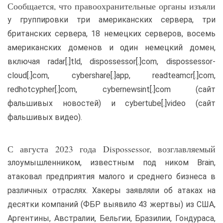
Сообщается, что правоохранительные органы изъяли
у группировки три американских сервера, три
британских сервера, 18 немецких серверов, восемь
американских доменов и один немецкий домен,
включая radar[.]tld, dispossessor[.]com, dispossessor-
cloud[.]com, cybershare[.]app, readteamcr[.]com,
redhotcypher[.]com, cybernewsint[.]com (сайт
фальшивых новостей) и cybertube[.]video (сайт
фальшивых видео).
С августа 2023 года Dispossessor, возглавляемый
злоумышленником, известным под ником Brain,
атаковал предприятия малого и среднего бизнеса в
различных отраслях. Хакеры заявляли об атаках на
десятки компаний (ФБР выявило 43 жертвы) из США,
Аргентины, Австралии, Бельгии, Бразилии, Гондураса,