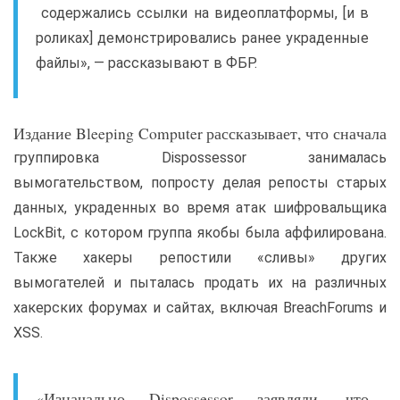
содержались ссылки на видеоплатформы, [и в
роликах] демонстрировались ранее украденные
файлы», — рассказывают в ФБР.
Издание Bleeping Computer рассказывает, что сначала
группировка Dispossessor занималась
вымогательством, попросту делая репосты старых
данных, украденных во время атак шифровальщика
LockBit, с котором группа якобы была аффилирована.
Также хакеры репостили «сливы» других
вымогателей и пыталась продать их на различных
хакерских форумах и сайтах, включая BreachForums и
XSS.
«Изначально Dispossessor заявляли, что