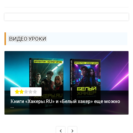
ВИДЕО УРОКИ
Книги «Хакеры.RU» и «Белый хакер» еще можно
...