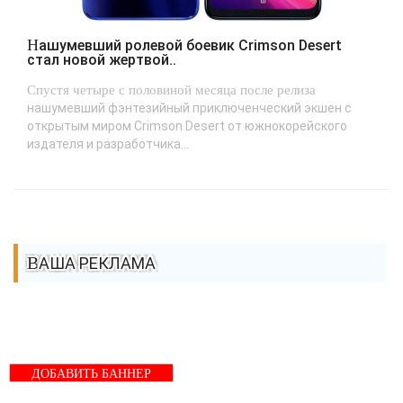
Нашумевший ролевой боевик Crimson Desert
стал новой жертвой..
Спустя четыре с половиной месяца после релиза
нашумевший фэнтезийный приключенческий экшен с
открытым миром Crimson Desert от южнокорейского
издателя и разработчика...
ВАША РЕКЛАМА
ДОБАВИТЬ БАННЕР