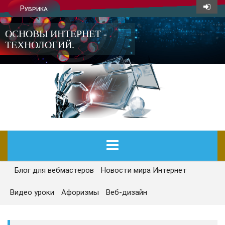
Рубрика
ОСНОВЫ ИНТЕРНЕТ -
ТЕХНОЛОГИЙ.
Блог для вебмастеров
Новости мира Интернет
ГЛАВНАЯ
Видео уроки
Афоризмы
Веб-дизайн
СЕГОДНЯ
НОВОСТИ