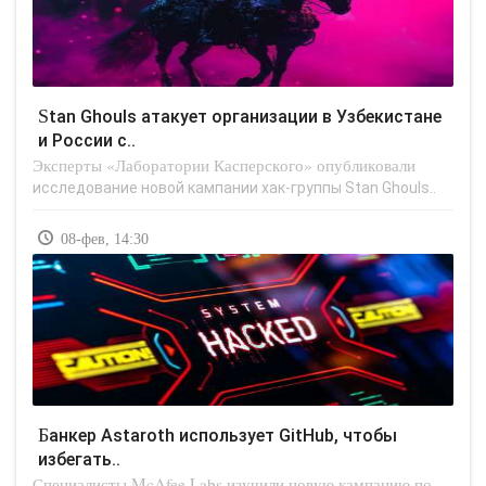
Stan Ghouls атакует организации в Узбекистане
и России с..
Эксперты «Лаборатории Касперского» опубликовали
исследование новой кампании хак-группы Stan Ghouls..
08-фев, 14:30
Банкер Astaroth использует GitHub, чтобы
избегать..
Специалисты McAfee Labs изучили новую кампанию по