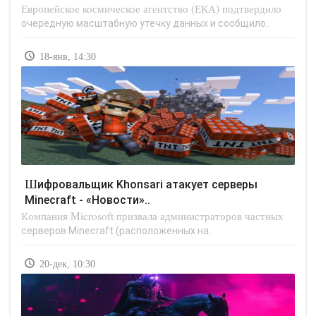
Европейское космическое агентство (ЕКА) подтвердило
очередную масштабную утечку данных и сообщило..
18-янв, 14:30
Шифровальщик Khonsari атакует серверы
Minecraft - «Новости»..
Компания Microsoft призвала администраторов частных
серверов Minecraft (расположенных на..
20-дек, 10:30