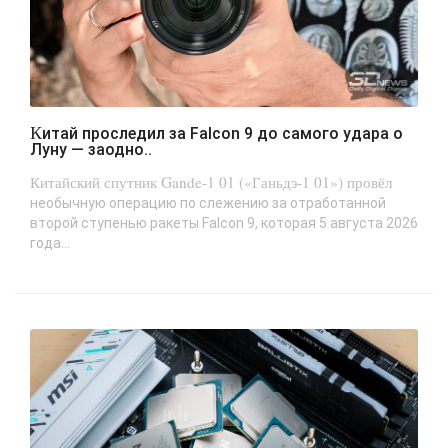
Китай проследил за Falcon 9 до самого удара о
Луну — заодно..
Китайский спутник Gande-1 01 («Ганьдэ-1 01») провёл
необычную операцию по слежению за отработанной
второй ступенью ракеты Falcon 9, которая 5 августа 2026
года...