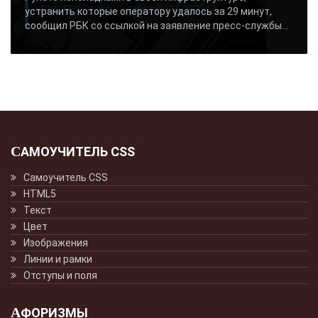
«РОСТЕЛЕКОМ» - «НОВОСТИ СЕТИ»..
устранить которые оператору удалось за 29 минут,
сообщил РБК со ссылкой на заявление пресс-службы...
САМОУЧИТЕЛЬ CSS
Самоучитель CSS
HTML5
Текст
Цвет
Изображения
Линии и рамки
Отступы и поля
АФОРИЗМЫ