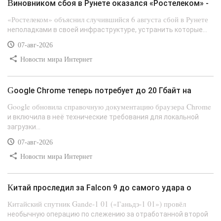
Виновником сбоя в Рунете оказался «Ростелеком» -
«Ростелеком» объяснил случившийся 6 августа сбой в Рунете
неполадками в своей инфраструктуре, устранить которые...
07-авг-2026
Новости мира Интернет
Google Chrome теперь потребует до 20 Гбайт на
Google обновила справочную документацию браузера Chrome
и включила в неё технические требования для локальной
загрузки...
07-авг-2026
Новости мира Интернет
Китай проследил за Falcon 9 до самого удара о
Китайский спутник Gande-1 01 («Ганьдэ-1 01») провёл
необычную операцию по слежению за отработанной второй