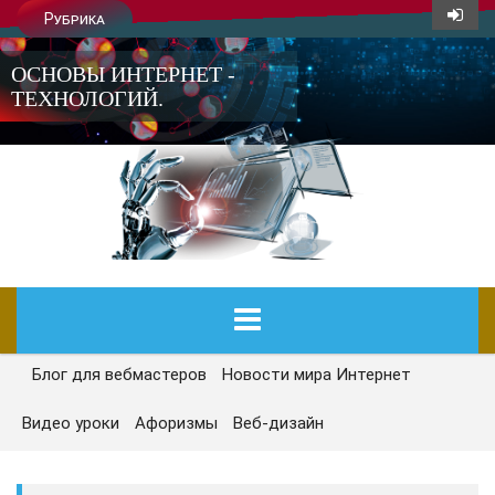
Рубрика
ОСНОВЫ ИНТЕРНЕТ -
ТЕХНОЛОГИЙ.
Блог для вебмастеров
Новости мира Интернет
ГЛАВНАЯ
Видео уроки
Афоризмы
Веб-дизайн
СЕГОДНЯ
НОВОСТИ