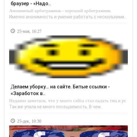
браузер - «Надо..
Анонимный арбитражник - хороший арбитражник.
Именно анонимность и умение работать с несколькими..
25-мая, 16:27
Делаем уборку… на сайте. Битые ссылки -
«Заработок в..
Недавно заметила, что у моего сайта стал падать тиц и pr.
Так же упала не много посещаемость. В чем..
25-дек, 10:30