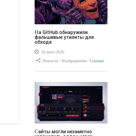
На GitHub обнаружили
фальшивые утилиты для
обхода
16-июл-2026
Новости / Изображения /
Ссылки
/ Преимущества стилей / Видео
уроки
Сайты могли незаметно