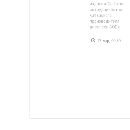
дисплей..
издания DigiTimes,
сотрудничество
китайского
производителя
дисплеев BOE с..
17-мар, 00:39