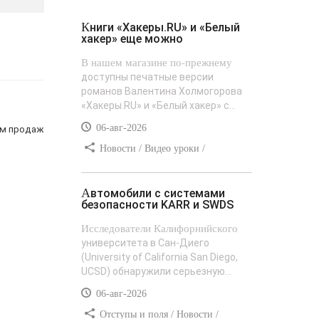
Книги «Хакеры.RU» и «Белый
хакер» еще можно
В нашем магазине по-прежнему
доступны печатные версии
романов Валентина Холмогорова
«Хакеры.RU» и «Белый хакер» с...
06-авг-2026
ом продаж
Новости / Видео уроки /
Сайтостроение / Текст / Добавления
стилей
Автомобили с системами
безопасности KARR и SWDS
Исследователи Калифорнийского
университета в Сан-Диего
(University of California San Diego,
UCSD) обнаружили серьезную...
06-авг-2026
Отступы и поля / Новости /