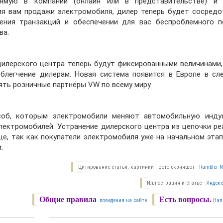
ямую в компании (онлайн или в представительстве) и
ия вам продажи электромобиля, дилер теперь будет сосредо
дения транзакций и обеспечении для вас беспроблемного п
ва.
илерского центра теперь будут фиксированными величинами, 
облегчение дилерам. Новая система появится в Европе в с
рять розничные партнёры VW по всему миру.
соб, которым электромобили меняют автомобильную инду
лектромобилей. Устранение дилерского центра из цепочки ре
е, так как покупатели электромобиля уже на начальном этап
.
Цитирование статьи, картинки - фото скриншот -
Rambler N
Иллюстрация к статье -
Яндекс
Общие правила
Есть вопросы.
поведения на сайте.
Нап