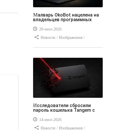
Малварь OkoBot нацелена на
владельцев программных
20-июл-2026
Новости / Изображения /
Преимущества стилей / Добавления
стилей / Типы носителей /
Самоучитель CSS / Линии и рамки /
Видео уроки / Заработок
Исследователи сбросили
пароль кошелька Tangem с
14-июл-2026
Новости / Изображения /