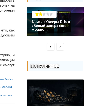
 выбрать
точен на
олучения
Книги «Хакеры.RU» и
Крупная уязвимость в
«Белый хакер» еще
биткоин-
можно ...
что, как
Coldcard: .
ледующем
стрию, и
ализации
е смогут
ПОПУЛЯРНОЕ
ews Service.
. Картинки.
ишите нам.