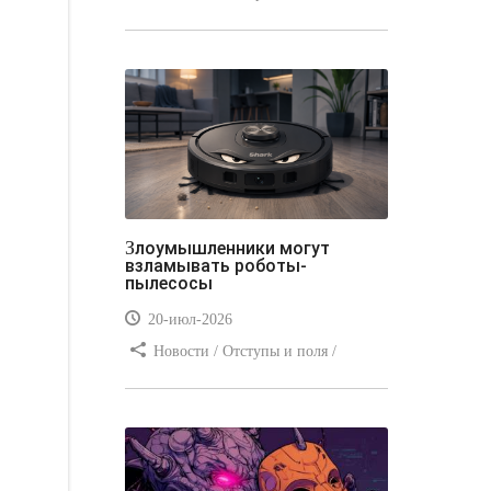
Отступы и поля / Преимущества
стилей / Линии и рамки / Заработок
/ Вёрстка / Видео уроки
Злоумышленники могут
взламывать роботы-
пылесосы
20-июл-2026
Новости / Отступы и поля /
Преимущества стилей / Заработок /
Изображения / Блог для вебмастеров
/ Текст / Цвет / Видео уроки