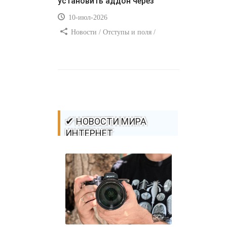
установить аддон через
10-июл-2026
Новости / Отступы и поля /
Самоучитель CSS / Преимущества
стилей / Ссылки / Сайтостроение /
Видео уроки / Добавления стилей /
Линии и рамки / Изображения /
CSS3
✔ НОВОСТИ МИРА
ИНТЕРНЕТ