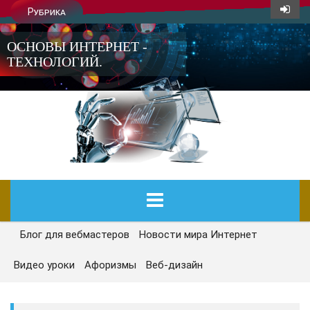
Рубрика
ОСНОВЫ ИНТЕРНЕТ -
ТЕХНОЛОГИЙ.
Блог для вебмастеров
Новости мира Интернет
ГЛАВНАЯ
Видео уроки
Афоризмы
Веб-дизайн
СЕГОДНЯ
НОВОСТИ