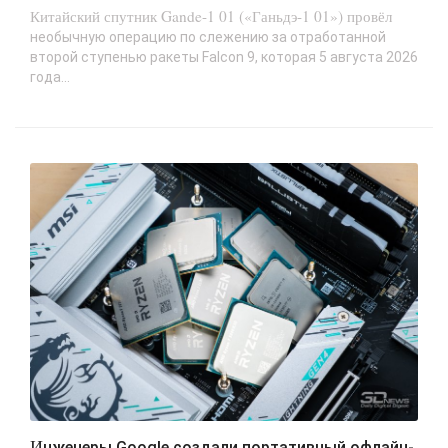
Китайский спутник Gande-1 01 («Ганьдэ-1 01») провёл
необычную операцию по слежению за отработанной
второй ступенью ракеты Falcon 9, которая 5 августа 2026
года...
Инженеры Google создали портативный офлайн-