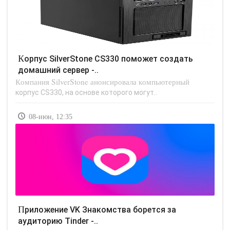
Корпус SilverStone CS330 поможет создать
домашний сервер -..
Компания SilverStone анонсировала компьютерный
корпус CS330, на основе которого могут..
08-июн, 12:35
Приложение VK Знакомства борется за
аудиторию Tinder -..