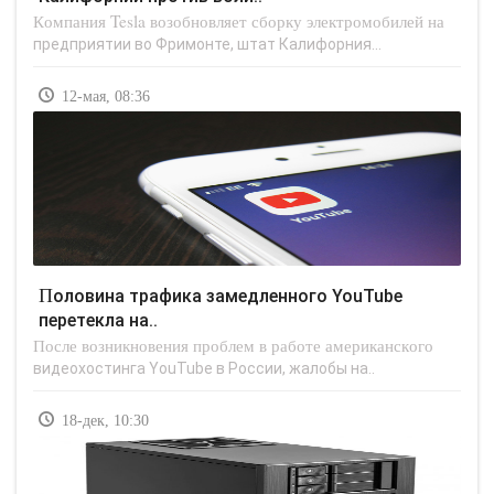
Компания Tesla возобновляет сборку электромобилей на
предприятии во Фримонте, штат Калифорния...
12-мая, 08:36
Половина трафика замедленного YouTube
перетекла на..
После возникновения проблем в работе американского
видеохостинга YouTube в России, жалобы на..
18-дек, 10:30