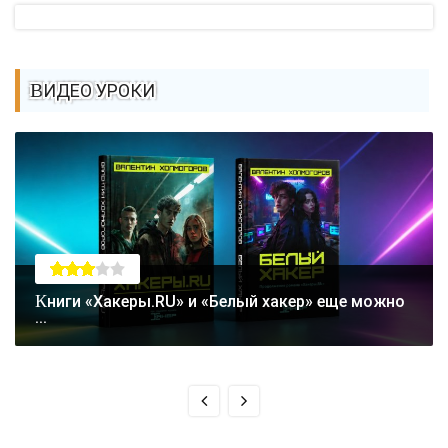
ВИДЕО УРОКИ
Книги «Хакеры.RU» и «Белый хакер» еще можно
...