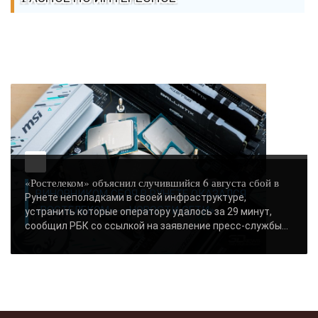
«Ростелеком» объяснил случившийся 6 августа сбой в
ВИНОВНИКОМ СБОЯ В РУНЕТЕ ОКАЗАЛСЯ
Рунете неполадками в своей инфраструктуре,
«РОСТЕЛЕКОМ» - «НОВОСТИ СЕТИ»..
устранить которые оператору удалось за 29 минут,
сообщил РБК со ссылкой на заявление пресс-службы...