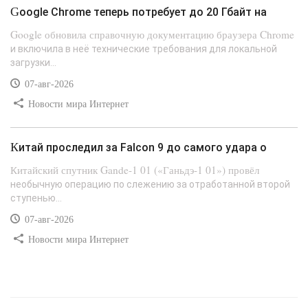
Google Chrome теперь потребует до 20 Гбайт на
Google обновила справочную документацию браузера Chrome
и включила в неё технические требования для локальной
загрузки...
07-авг-2026
Новости мира Интернет
Китай проследил за Falcon 9 до самого удара о
Китайский спутник Gande-1 01 («Ганьдэ-1 01») провёл
необычную операцию по слежению за отработанной второй
ступенью...
07-авг-2026
Новости мира Интернет