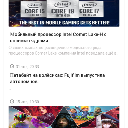
Мобильный процессор Intel Comet Lake-H с
восемью ядрами..
О своих планах по расширению модельного ряда
процессоров Comet Lake компания Intel поведала ещё в..
31-янв, 20:33
Петабайт на колёсиках: Fujifilm выпустила
автономное..
..
15-апр, 10:30