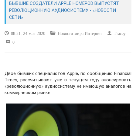
БЫВШИЕ СОЗДАТЕЛИ APPLE HOMEPOD ВЫПУСТЯТ
РЕВОЛЮЦИОННУЮ АУДИОСИСТЕМУ - «НОВОСТИ
САЙТОСТРОЕНИЕ
СЕТИ»
РЕМОНТ И СОВЕТЫ
08:21, 24-мая-2020
Новости мира Интернет
Tracey
0
ИНТЕРНЕТ И СВЯЗЬ
УЧЕБНИК CSS
Двое бывших специалистов Apple, по сообщению Financial
Times, рассчитывают уже в текущем году анонсировать
«революционную» аудиосистему, не имеющую аналогов на
коммерческом рынке.