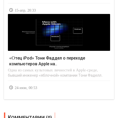
15-апр, 20:33
«Отец iPod» Тони Фаддел о переходе
компьютеров Apple на..
Одна из самых культовых личностей в Apple-среде,
бывший инженер «яблочной» компании Тони Фаделл..
24-июн, 00:53
КОММЕНТАРИИ (0)