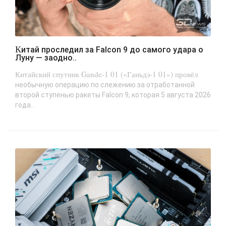
Китай проследил за Falcon 9 до самого удара о
Луну — заодно..
Китайский спутник Gande-1 01 («Ганьдэ-1 01») провёл
необычную операцию по слежению за отработанной
второй ступенью ракеты Falcon 9, которая 5 августа 2026
года...