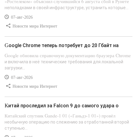
«Ростелеком» объяснил случившийся 6 августа сбой в Рунете
неполадками в своей инфраструктуре, устранить которые...
07-авг-2026
Новости мира Интернет
Google Chrome теперь потребует до 20 Гбайт на
Google обновила справочную документацию браузера Chrome
и включила в неё технические требования для локальной
загрузки...
07-авг-2026
Новости мира Интернет
Китай проследил за Falcon 9 до самого удара о
Китайский спутник Gande-1 01 («Ганьдэ-1 01») провёл
необычную операцию по слежению за отработанной второй
ступенью...