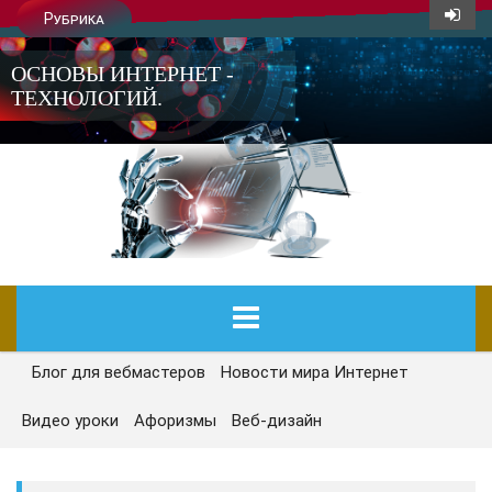
Рубрика
ОСНОВЫ ИНТЕРНЕТ -
ТЕХНОЛОГИЙ.
Блог для вебмастеров
Новости мира Интернет
ГЛАВНАЯ
Видео уроки
Афоризмы
Веб-дизайн
СЕГОДНЯ
НОВОСТИ