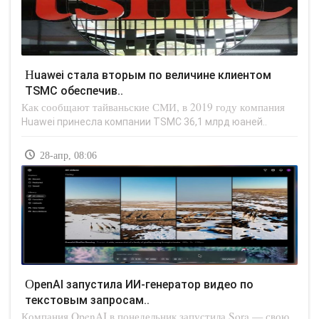
Huawei стала вторым по величине клиентом
TSMC обеспечив..
Как сообщают тайваньские СМИ, в 2019 году компания
Huawei принесла компании TSMC 36,1 млрд юаней..
28-апр, 08:06
OpenAI запустила ИИ-генератор видео по
текстовым запросам..
Компания OpenAI в понедельник запустила Sora — свою