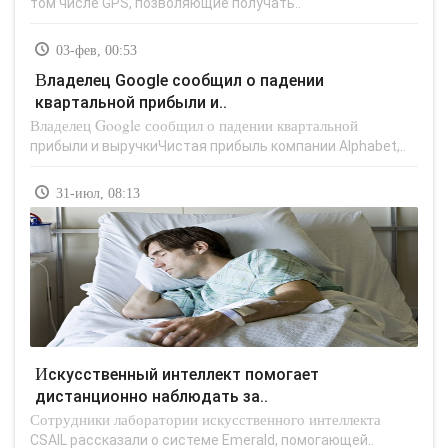
том числе GPS, позволяющие получать..
03-фев, 00:53
Владелец Google сообщил о падении
квартальной прибыли и..
Владелец Google сообщил о падении квартальной
прибыли и выручкиЧистая прибыль компании Alphabet,..
31-июл, 08:13
Искусственный интеллект помогает
дистанционно наблюдать за..
Сотрудники лаборатории искусственного интеллекта
CSAIL рассказали о системе Emerald, помогающей..