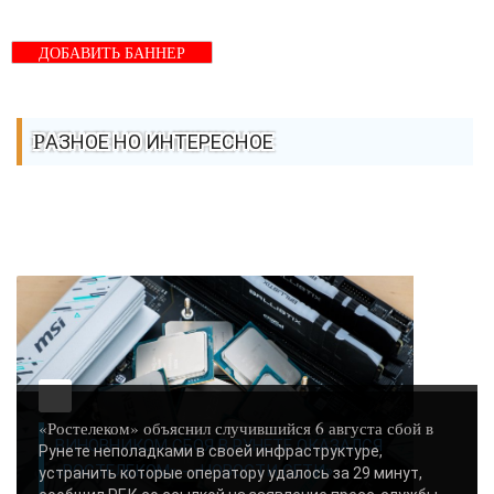
ДОБАВИТЬ БАННЕР
РАЗНОЕ НО ИНТЕРЕСНОЕ
«Ростелеком» объяснил случившийся 6 августа сбой в
ВИНОВНИКОМ СБОЯ В РУНЕТЕ ОКАЗАЛСЯ
Рунете неполадками в своей инфраструктуре,
«РОСТЕЛЕКОМ» - «НОВОСТИ СЕТИ»..
устранить которые оператору удалось за 29 минут,