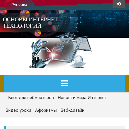
Рубрика
ОСНОВЫ ИНТЕРНЕТ -
ТЕХНОЛОГИЙ.
Блог для вебмастеров
Новости мира Интернет
ГЛАВНАЯ
Видео уроки
Афоризмы
Веб-дизайн
СЕГОДНЯ
НОВОСТИ