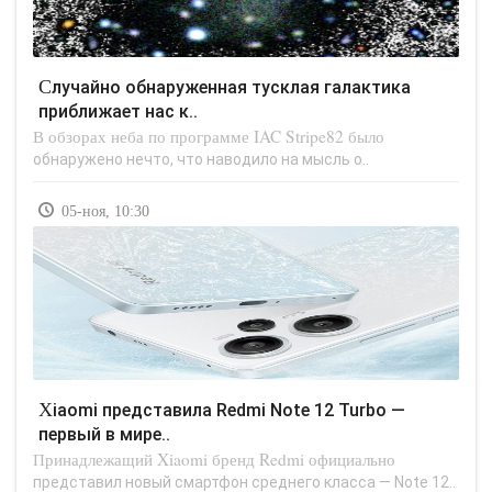
Случайно обнаруженная тусклая галактика
приближает нас к..
В обзорах неба по программе IAC Stripe82 было
обнаружено нечто, что наводило на мысль о..
05-ноя, 10:30
Xiaomi представила Redmi Note 12 Turbo —
первый в мире..
Принадлежащий Xiaomi бренд Redmi официально
представил новый смартфон среднего класса — Note 12..