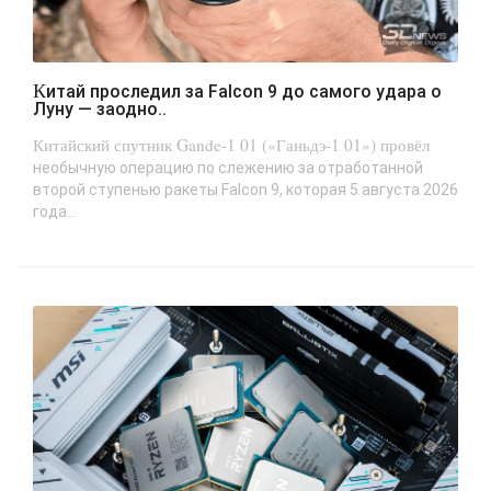
Китай проследил за Falcon 9 до самого удара о
Луну — заодно..
Китайский спутник Gande-1 01 («Ганьдэ-1 01») провёл
необычную операцию по слежению за отработанной
второй ступенью ракеты Falcon 9, которая 5 августа 2026
года...