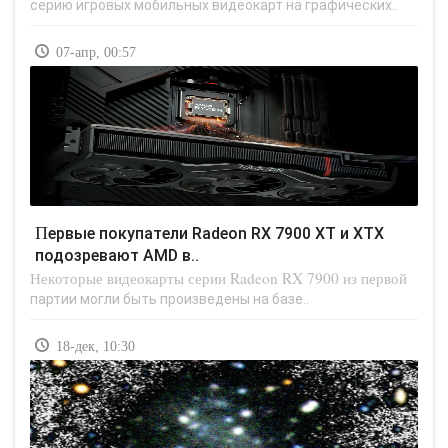
серию игровых мобильных видеокарт на графических..
07-апр, 00:57
Первые покупатели Radeon RX 7900 XT и XTX
подозревают AMD в..
Некоторые видеокарты серии Radeon RX 7900 из первой
партии могли быть произведены на базе..
18-дек, 10:30