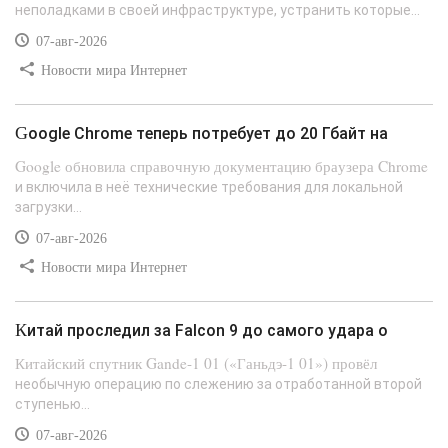
неполадками в своей инфраструктуре, устранить которые...
07-авг-2026
Новости мира Интернет
Google Chrome теперь потребует до 20 Гбайт на
Google обновила справочную документацию браузера Chrome
и включила в неё технические требования для локальной
загрузки...
07-авг-2026
Новости мира Интернет
Китай проследил за Falcon 9 до самого удара о
Китайский спутник Gande-1 01 («Ганьдэ-1 01») провёл
необычную операцию по слежению за отработанной второй
ступенью...
07-авг-2026