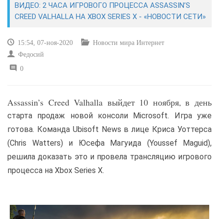
ВИДЕО: 2 ЧАСА ИГРОВОГО ПРОЦЕССА ASSASSIN’S
CREED VALHALLA НА XBOX SERIES X - «НОВОСТИ СЕТИ»
САЙТОСТРОЕНИЕ
15:54, 07-ноя-2020
Новости мира Интернет
РЕМОНТ И СОВЕТЫ
Федосий
0
ИНТЕРНЕТ И СВЯЗЬ
УЧЕБНИК CSS
Assassin’s Creed Valhalla выйдет 10 ноября, в день
старта продаж новой консоли Microsoft. Игра уже
готова. Команда Ubisoft News в лице Криса Уоттерса
(Chris Watters) и Юсефа Магуида (Youssef Maguid),
решила доказать это и провела трансляцию игрового
процесса на Xbox Series X.