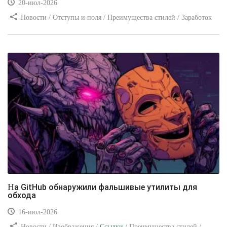
20-июл-2026
Новости / Отступы и поля / Преимущества стилей / Заработок
/ Изображения / Блог для вебмастеров / Текст / Цвет / Видео
уроки
На GitHub обнаружили фальшивые утилиты для
обхода
16-июл-2026
Новости / Изображения /
Ссылки
/ Преимущества стилей /