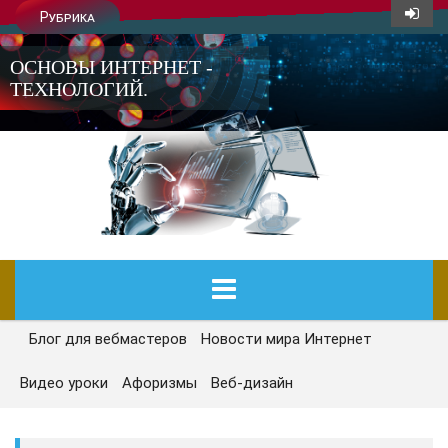
Рубрика
ОСНОВЫ ИНТЕРНЕТ -
ТЕХНОЛОГИЙ.
Блог для вебмастеров
Новости мира Интернет
ГЛАВНАЯ
Видео уроки
Афоризмы
Веб-дизайн
СЕГОДНЯ
НОВОСТИ