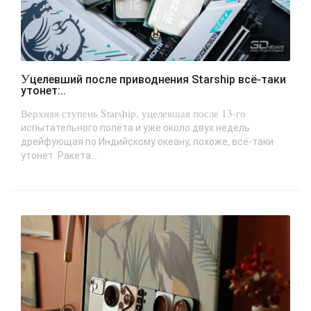
Уцелевший после приводнения Starship всё-таки
утонет:..
Верхняя ступень Starship, уцелевшая после 13-го
испытательного полёта и уже около двух недель
дрейфующая по Индийскому океану, похоже, всё-таки
утонет. Ракета...