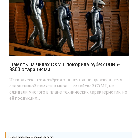
Память на чипах CXMT покорила рубеж DDR5-
8800 стараниями..
Исторически от четвёртого по величине производителя
оперативной памяти в мире — китайской CXMT, не
ожидали многого в плане технических характеристик, но
её продукция...