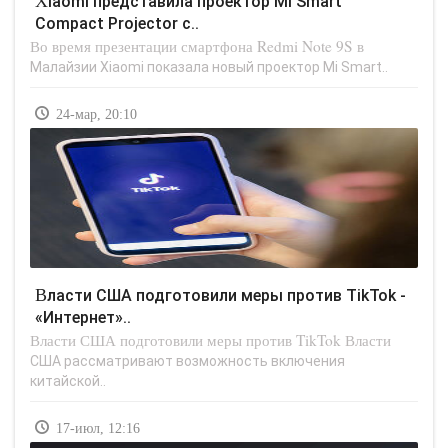
Xiaomi представила проектор Mi Smart
Compact Projector с..
Во время презентации смартфона Redmi Note 9S в
Малайзии Xiaomi показала новый проектор Mi Smart..
24-мар, 20:10
Власти США подготовили меры против TikTok -
«Интернет»..
Власти США подготовили меры против TikTok Власти
США рассматривают возможность включения
китайской..
17-июл, 12:16