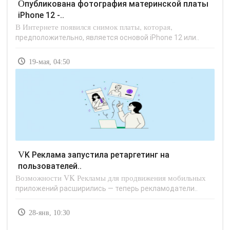
Опубликована фотография материнской платы
iPhone 12 -..
В Интернете появился снимок платы, которая,
предположительно, является основой iPhone 12 или..
19-мая, 04:50
VK Реклама запустила ретаргетинг на
пользователей..
Возможности VK Рекламы для продвижения мобильных
приложений расширились — теперь рекламодатели..
28-янв, 10:30