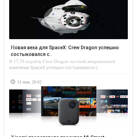
Новая веха для SpaceX: Crew Dragon успешно
состыковался с..
В 17:29 корабль Crew Dragon частной американской
компании SpaceX успешно состыковался с..
31-мая, 20:02