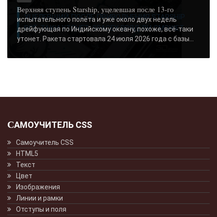
Верхняя ступень Starship, уцелевшая после 13-го
УЦЕЛЕВШИЙ ПОСЛЕ ПРИВОДНЕНИЯ STARSHIP
испытательного полёта и уже около двух недель
ВСЁ-ТАКИ УТОНЕТ: SPACEX ВРЯД ЛИ СМОЖЕТ..
дрейфующая по Индийскому океану, похоже, всё-таки
утонет. Ракета стартовала 24 июля 2026 года с базы...
САМОУЧИТЕЛЬ CSS
Самоучитель CSS
HTML5
Текст
Цвет
Изображения
Линии и рамки
Отступы и поля