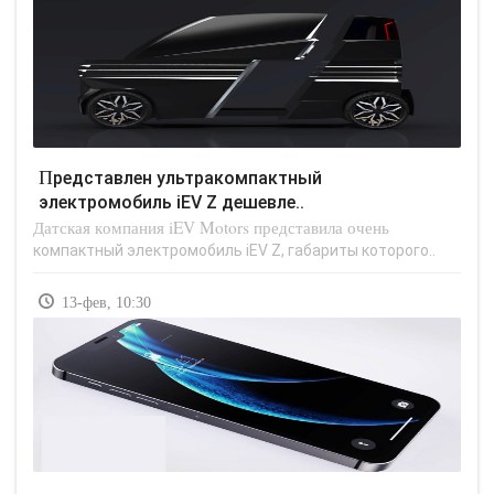
Представлен ультракомпактный
электромобиль iEV Z дешевле..
Датская компания iEV Motors представила очень
компактный электромобиль iEV Z, габариты которого..
13-фев, 10:30