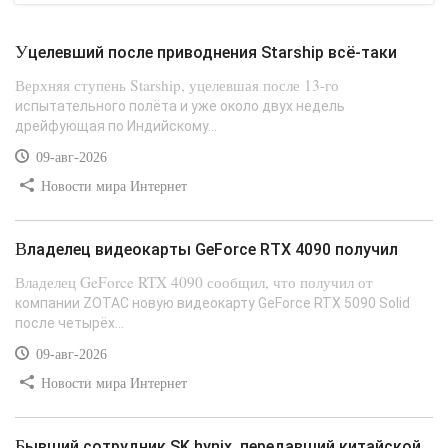
Уцелевший после приводнения Starship всё-таки
Верхняя ступень Starship, уцелевшая после 13-го
испытательного полёта и уже около двух недель
дрейфующая по Индийскому...
09-авг-2026
Новости мира Интернет
Владелец видеокарты GeForce RTX 4090 получил
Владелец GeForce RTX 4090 сообщил, что получил от
компании ZOTAC новую видеокарту GeForce RTX 5090 Solid
после четырёх...
09-авг-2026
Новости мира Интернет
Бывший сотрудник SK hynix, передавший китайской