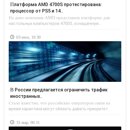
Платформа AMD 4700S протестирована:
процессор от PS5 и 14..
На днях компания AMD представила платформу для
настольных компьютеров 4700S, оснащённую..
03-июл, 10:30
В России предлагается ограничить трафик
иностранных..
Стало известно, что российских операторов связи на
время карантина могут обязать давать приоритет..
31-мар, 00:31