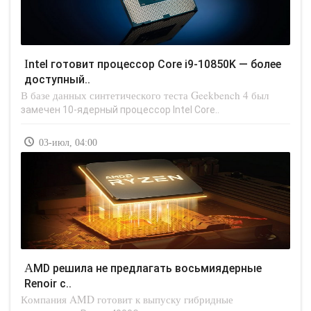
Intel готовит процессор Core i9-10850K — более
доступный..
В базе данных синтетического теста Geekbench 4 был
замечен 10-ядерный процессор Intel Core..
03-июл, 04:00
AMD решила не предлагать восьмиядерные
Renoir с..
Компания AMD готовит к выпуску гибридные