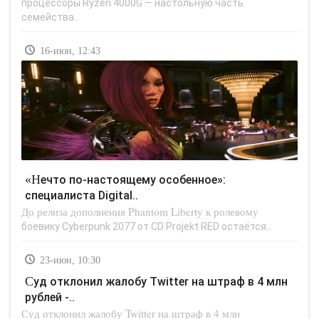
процессоры Ryzen 4000G — настольную часть
семейства..
16-июн, 12:43
«Нечто по-настоящему особенное»:
специалиста Digital..
До релиза дополнения Phantom Liberty к ролевому
боевику Cyberpunk 2077 от CD Projekt RED остаётся..
23-июн, 10:30
Суд отклонил жалобу Twitter на штраф в 4 млн
рублей -..
Суд отклонил жалобу Twitter на штраф в 4 млн