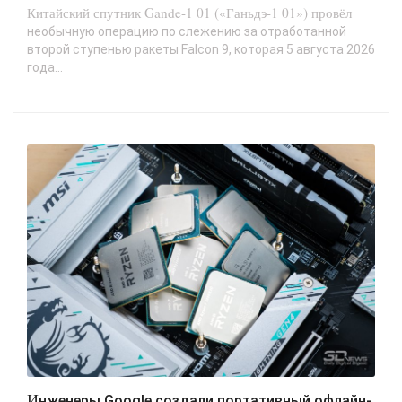
Китайский спутник Gande-1 01 («Ганьдэ-1 01») провёл
необычную операцию по слежению за отработанной
второй ступенью ракеты Falcon 9, которая 5 августа 2026
года...
Инженеры Google создали портативный офлайн-