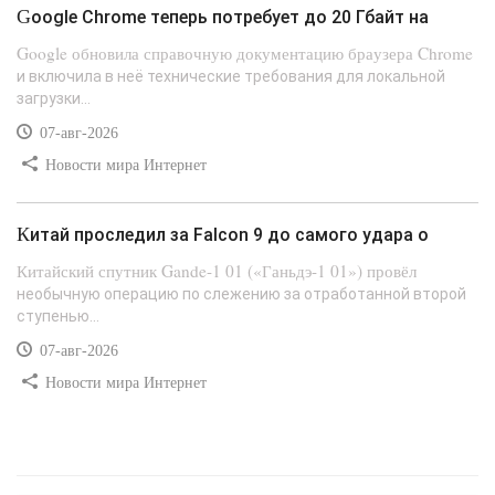
Google Chrome теперь потребует до 20 Гбайт на
Google обновила справочную документацию браузера Chrome
и включила в неё технические требования для локальной
загрузки...
07-авг-2026
Новости мира Интернет
Китай проследил за Falcon 9 до самого удара о
Китайский спутник Gande-1 01 («Ганьдэ-1 01») провёл
необычную операцию по слежению за отработанной второй
ступенью...
07-авг-2026
Новости мира Интернет