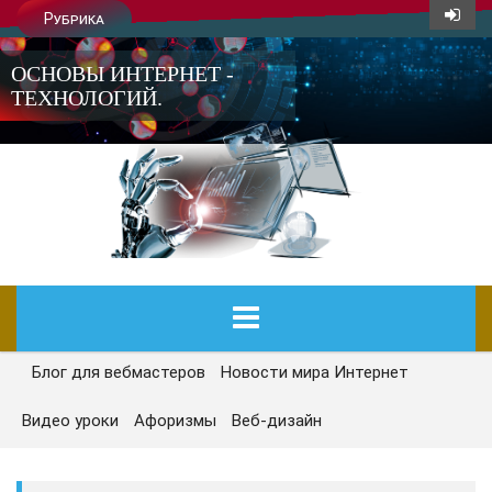
Рубрика
ОСНОВЫ ИНТЕРНЕТ -
ТЕХНОЛОГИЙ.
Блог для вебмастеров
Новости мира Интернет
ГЛАВНАЯ
Видео уроки
Афоризмы
Веб-дизайн
СЕГОДНЯ
НОВОСТИ