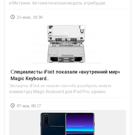
и Метрики. Автоматическая модель атрибуции..
21-июн, 10:30
Специалисты iFixit показали «внутренний мир»
Magic Keyboard..
Эксперты iFixit не нашли способа разобрать новую
клавиатуру Magic Keyboard для iPad Pro, однако..
07-мая, 00:17