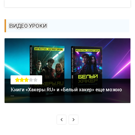
ВИДЕО УРОКИ
Книги «Хакеры.RU» и «Белый хакер» еще можно
...