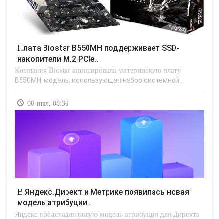
Плата Biostar B550MH поддерживает SSD-
накопители М.2 PCIe..
Компания Biostar анонсировала материнскую плату
B550MH: модель, использующая набор системной..
08-июл, 08:36
В Яндекс.Директ и Метрике появилась новая
модель атрибуции..
Яндекс представил новую модель атрибуции для Директа