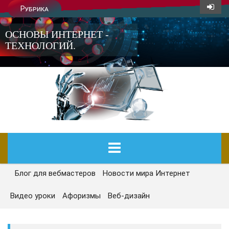
Рубрика
ОСНОВЫ ИНТЕРНЕТ -
ТЕХНОЛОГИЙ.
Блог для вебмастеров
Новости мира Интернет
ГЛАВНАЯ
Видео уроки
Афоризмы
Веб-дизайн
СЕГОДНЯ
НОВОСТИ