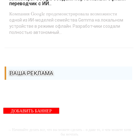
переводчик с ИИ..
Компания Google продемонстрировала возможности
одной из ИИ-моделей семейства Gemma на локальном
устройстве в режиме офлайн. Разработчики создали
полностью автономный...
ВАША РЕКЛАМА
ДОБАВИТЬ БАННЕР
-- Начинайте делать все, что вы можете сделать – и даже то, о чем можете хотя
бы мечтать.