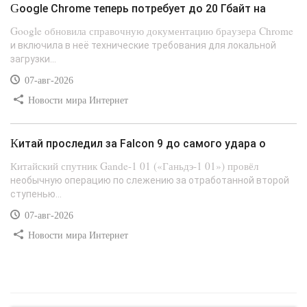
Google Chrome теперь потребует до 20 Гбайт на
Google обновила справочную документацию браузера Chrome
и включила в неё технические требования для локальной
загрузки...
07-авг-2026
Новости мира Интернет
Китай проследил за Falcon 9 до самого удара о
Китайский спутник Gande-1 01 («Ганьдэ-1 01») провёл
необычную операцию по слежению за отработанной второй
ступенью...
07-авг-2026
Новости мира Интернет