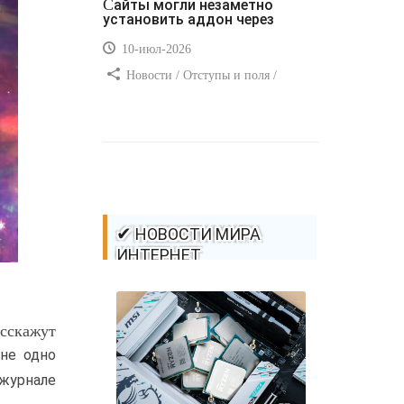
Сайты могли незаметно
установить аддон через
10-июл-2026
Новости / Отступы и поля /
Самоучитель CSS / Преимущества
стилей / Ссылки / Сайтостроение /
Видео уроки / Добавления стилей /
Линии и рамки / Изображения /
CSS3
✔ НОВОСТИ МИРА
ИНТЕРНЕТ
асскажут
 не одно
журнале