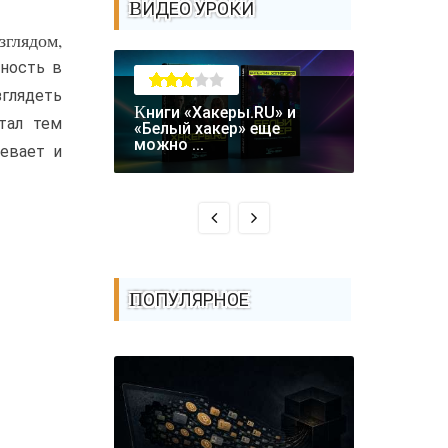
ВИДЕО УРОКИ
зглядом,
ность в
зглядеть
Книги «Хакеры.RU» и
тал тем
Крупная уязвимость в
«Белый хакер» еще
биткоин-
можно ...
ревает и
Coldcard: .
ПОПУЛЯРНОЕ