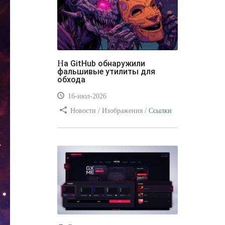
На GitHub обнаружили
фальшивые утилиты для
обхода
16-июл-2026
Новости / Изображения /
Ссылки
/ Преимущества стилей / Видео
уроки