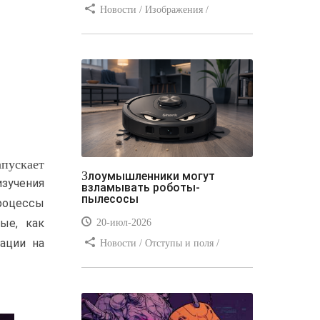
Новости / Изображения /
Отступы и поля / Преимущества
стилей / Линии и рамки / Заработок
/ Вёрстка / Видео уроки
апускает
Злоумышленники могут
зучения
взламывать роботы-
пылесосы
роцессы
ые, как
20-июл-2026
ации на
Новости / Отступы и поля /
Преимущества стилей / Заработок /
Изображения / Блог для вебмастеров
/ Текст / Цвет / Видео уроки