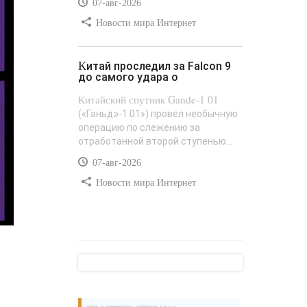
07-авг-2026
Новости мира Интернет
Китай проследил за Falcon 9
до самого удара о
Китайский спутник Gande-1 01
(«Ганьдэ-1 01») провёл необычную
операцию по слежению за
отработанной второй ступенью...
07-авг-2026
Новости мира Интернет