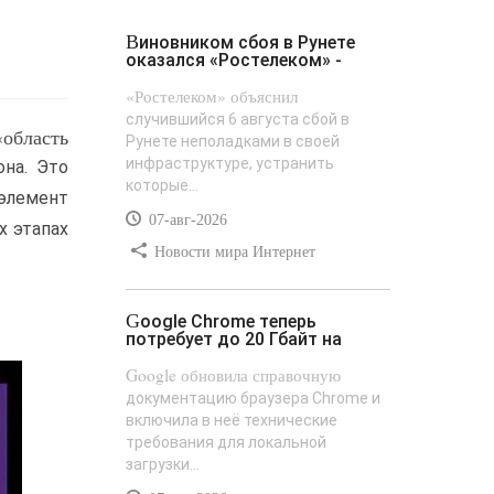
Виновником сбоя в Рунете
оказался «Ростелеком» -
«Ростелеком» объяснил
случившийся 6 августа сбой в
область
Рунете неполадками в своей
инфраструктуре, устранить
на. Это
которые...
элемент
07-авг-2026
х этапах
Новости мира Интернет
Google Chrome теперь
потребует до 20 Гбайт на
Google обновила справочную
документацию браузера Chrome и
включила в неё технические
требования для локальной
загрузки...