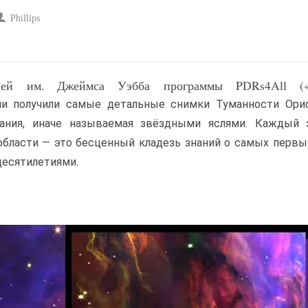
Phillips
рией им. Джеймса Уэбба программы PDRs4All («
ли получили самые детальные снимки Туманности Орио
ания, иначе называемая звёздными яслями. Каждый 
области — это бесценный кладезь знаний о самых первы
десятилетиями.