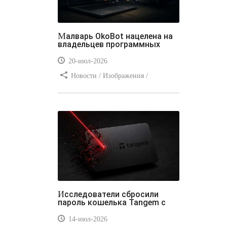
Малварь OkoBot нацелена на
владельцев программных
20-июл-2026
Новости / Изображения /
Преимущества стилей / Добавления
стилей / Типы носителей /
Самоучитель CSS / Линии и рамки /
Видео уроки / Заработок
Исследователи сбросили
пароль кошелька Tangem с
14-июл-2026