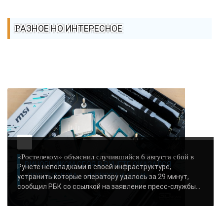
РАЗНОЕ НО ИНТЕРЕСНОЕ
«Ростелеком» объяснил случившийся 6 августа сбой в
ВИНОВНИКОМ СБОЯ В РУНЕТЕ ОКАЗАЛСЯ
Рунете неполадками в своей инфраструктуре,
«РОСТЕЛЕКОМ» - «НОВОСТИ СЕТИ»..
устранить которые оператору удалось за 29 минут,
сообщил РБК со ссылкой на заявление пресс-службы...