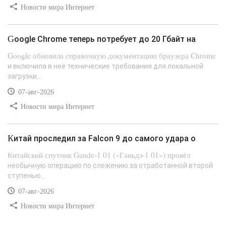
Новости мира Интернет
Google Chrome теперь потребует до 20 Гбайт на
Google обновила справочную документацию браузера Chrome
и включила в неё технические требования для локальной
загрузки...
07-авг-2026
Новости мира Интернет
Китай проследил за Falcon 9 до самого удара о
Китайский спутник Gande-1 01 («Ганьдэ-1 01») провёл
необычную операцию по слежению за отработанной второй
ступенью...
07-авг-2026
Новости мира Интернет