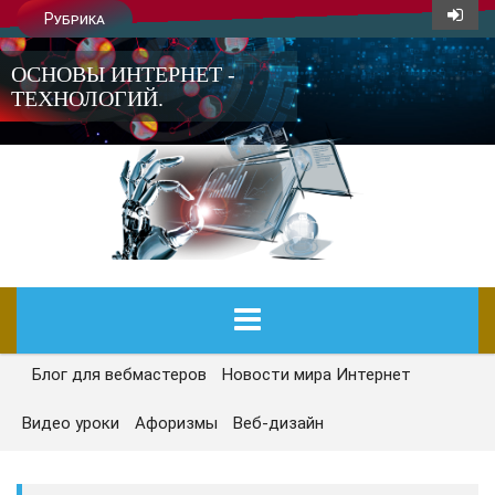
Рубрика
ОСНОВЫ ИНТЕРНЕТ -
ТЕХНОЛОГИЙ.
Блог для вебмастеров
Новости мира Интернет
ГЛАВНАЯ
Видео уроки
Афоризмы
Веб-дизайн
СЕГОДНЯ
НОВОСТИ