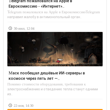
Telegram пожаловался на Apple в
Еврокомиссию - «Интернет»..
Telegram пожаловался на Apple в ЕврокомиссиюTelegram
направил жалобу в антимонопольный орган..
30-июл, 12:04
Маск пообещал дешёвые ИИ-серверы в
космосе через пять лет —..
Помимо стоимости оборудования, требования к
электроснабжению и отведению тепла станут одними
из..
22-ноя, 14:30