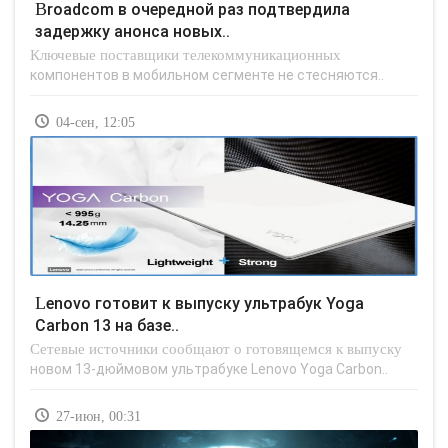
Broadcom в очередной раз подтвердила
задержку анонса новых..
Ключевые поставщики телекоммуникационных
компонентов в мобильном сегменте не стесняются..
04-сен, 12:05
Lenovo готовит к выпуску ультрабук Yoga
Carbon 13 на базе..
Сетевые источники сообщают о готовящемся к выпуску
новом 13-дюймовом ультрабуке Lenovo Yoga Carbon..
27-июн, 00:31