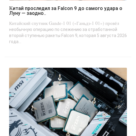
Китай проследил за Falcon 9 до самого удара о
Луну — заодно..
Китайский спутник Gande-1 01 («Ганьдэ-1 01») провёл
необычную операцию по слежению за отработанной
второй ступенью ракеты Falcon 9, которая 5 августа 2026
года...