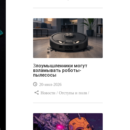
Отступы и поля / Преимущества
стилей / Линии и рамки / Заработок
/ Вёрстка / Видео уроки
Злоумышленники могут
взламывать роботы-
пылесосы
20-июл-2026
Новости / Отступы и поля /
Преимущества стилей / Заработок /
Изображения / Блог для вебмастеров
/ Текст / Цвет / Видео уроки