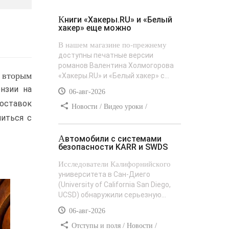
Книги «Хакеры.RU» и «Белый
хакер» еще можно
В нашем магазине по-прежнему
доступны печатные версии
романов Валентина Холмогорова
я вторым
«Хакеры.RU» и «Белый хакер» с...
нзии на
06-авг-2026
поставок
Новости / Видео уроки /
литься с
Сайтостроение / Текст / Добавления
стилей
Автомобили с системами
безопасности KARR и SWDS
Исследователи Калифорнийского
университета в Сан-Диего
(University of California San Diego,
UCSD) обнаружили серьезную...
06-авг-2026
Отступы и поля / Новости /