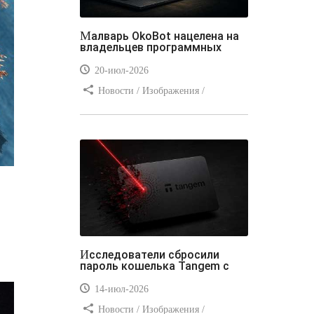
Малварь OkoBot нацелена на
владельцев программных
20-июл-2026
Новости / Изображения /
Преимущества стилей / Добавления
стилей / Типы носителей /
Самоучитель CSS / Линии и рамки /
Видео уроки / Заработок
Исследователи сбросили
пароль кошелька Tangem с
14-июл-2026
Новости / Изображения /