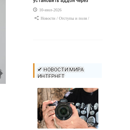
установить аддон через
10-июл-2026
Новости / Отступы и поля /
Самоучитель CSS / Преимущества
стилей / Ссылки / Сайтостроение /
Видео уроки / Добавления стилей /
Линии и рамки / Изображения /
CSS3
✔ НОВОСТИ МИРА
ИНТЕРНЕТ