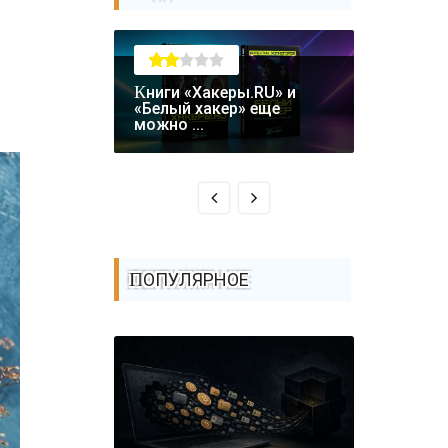
Книги «Хакеры.RU» и
Крупная уязвимость в
«Белый хакер» еще
биткоин-
можно ...
Coldcard: .
ПОПУЛЯРНОЕ