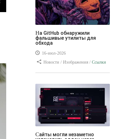
На GitHub обнаружили
фальшивые утилиты для
обхода
16-июл-2026
Новости / Изображения /
Ссылки
/ Преимущества стилей / Видео
уроки
Сайты могли незаметно