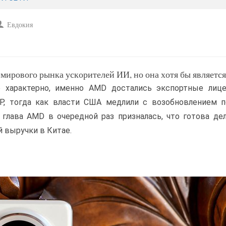
Евдокия
ирового рынка ускорителей ИИ, но она хотя бы являетс
то характерно, именно AMD достались экспортные лице
НР, тогда как власти США медлили с возобновлением 
 глава AMD в очередной раз призналась, что готова де
 выручки в Китае.