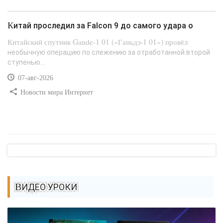
Китай проследил за Falcon 9 до самого удара о
Китайский спутник Gande-1 01 («Ганьдэ-1 01») провёл
необычную операцию по слежению за отработанной второй
ступенью...
07-авг-2026
Новости мира Интернет
ВИДЕО УРОКИ