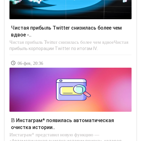
Чистая прибыль Twitter снизилась более чем
вдвое -..
Чистая прибыль Twitter снизилась более чем вдвоеЧистая
прибыль корпорации Twitter по итогам IV..
06-фев, 20:36
В Инстаграм* появилась автоматическая
очистка истории..
Инстаграм* представил новую функцию —