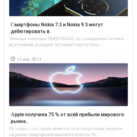
Смартфоны Nokia 7.3 и Nokia 9.3 могут
дебютировать в..
Финская компания HMD Global, по сообщениям сетевых
источников, успешно тестирует прототипы..
11-апр, 00:21
Apple получила 75 % от всей прибыли мирового
рынка..
Не секрет, что Apple является безоговорочным лидером
на рынке смартфонов высокого класса. По..