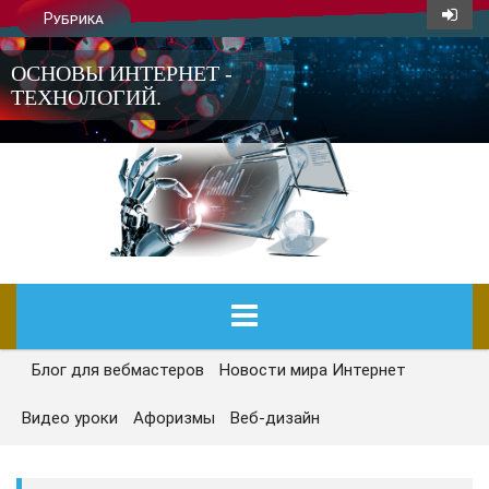
Рубрика
ОСНОВЫ ИНТЕРНЕТ -
ТЕХНОЛОГИЙ.
Блог для вебмастеров
Новости мира Интернет
ГЛАВНАЯ
Видео уроки
Афоризмы
Веб-дизайн
СЕГОДНЯ
НОВОСТИ