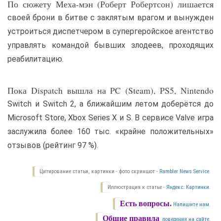
По сюжету Меха-мэн (Роберт Робертсон) лишается
своей брони в битве с заклятым врагом и вынужден
устроиться диспетчером в супергеройское агентство
управлять командой бывших злодеев, проходящих
реабилитацию.
Пока Dispatch вышла на PC (Steam), PS5, Nintendo
Switch и Switch 2, а ближайшим летом доберётся до
Microsoft Store, Xbox Series X и S. В сервисе Valve игра
заслужила более 160 тыс. «крайне положительных»
отзывов (рейтинг 97 %).
Цитирование статьи, картинки - фото скриншот -
Rambler News Service.
Иллюстрация к статье -
Яндекс. Картинки.
Есть вопросы.
Напишите нам.
Общие правила
поведения на сайте.