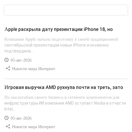
Apple раскрыла дату презентации iPhone 18, но
Компания Apple начала подготовку к своей традиционной
сентябрьской презентации новых iPhone и косвенно
подтвердила...
05-авг-2026
Новости мира Интернет
Игровая выручка AMD рухнула почти на треть, зато
По масштабам своего бизнеса в сегменте компонентов для
инфраструктуры ИИ компания AMD уступает Nvidia и отчасти
Intel,...
05-авг-2026
Новости мира Интернет