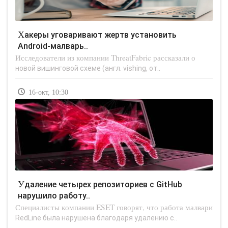
Хакеры уговаривают жертв установить
Android-малварь..
Исследователи из компании ThreatFabric рассказали о
новой вишинговой схеме (англ. vishing, от..
16-окт, 10:30
Удаление четырех репозиториев с GitHub
нарушило работу..
Специалисты компании ESET говорят, что работа малвари
RedLine была нарушена благодаря удалению с..