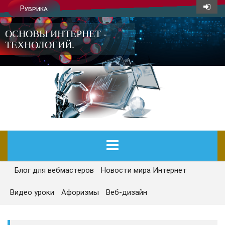
Рубрика
ОСНОВЫ ИНТЕРНЕТ -
ТЕХНОЛОГИЙ.
Блог для вебмастеров
Новости мира Интернет
ГЛАВНАЯ
Видео уроки
Афоризмы
Веб-дизайн
СЕГОДНЯ
НОВОСТИ