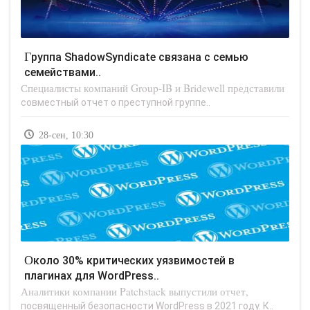
Группа ShadowSyndicate связана с семью
семействами..
Специалисты компаний Group-IB и Bridewell представили
совместный отчет о преступной группе..
28-сен, 10:30
Около 30% критических уязвимостей в
плагинах для WordPress..
Аналитики компании Patchstack выпустили отчет,
посвященный безопасности WordPress в 2021 году. К..