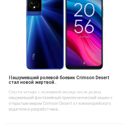
Нашумевший ролевой боевик Crimson Desert
стал новой жертвой..
Спустя четыре с половиной месяца после релиза
нашумевший фэнтезийный приключенческий экшен с
открытым миром Crimson Desert от южнокорейского
издателя и разработчика...