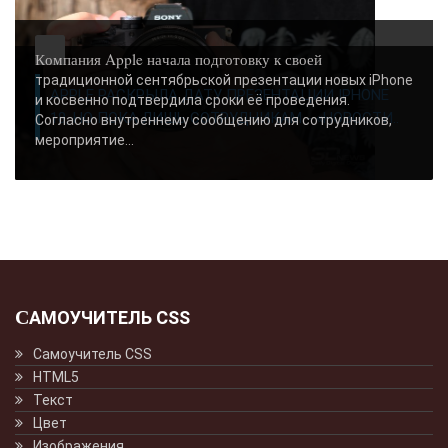
Компания Apple начала подготовку к своей
традиционной сентябрьской презентации новых iPhone
APPLE РАСКРЫЛА ДАТУ ПРЕЗЕНТАЦИИ IPHONE
и косвенно подтвердила сроки её проведения.
18, НО ПОКА ЛИШЬ СОТРУДНИКАМ - «НОВОСТИ..
Согласно внутреннему сообщению для сотрудников,
мероприятие...
САМОУЧИТЕЛЬ CSS
Самоучитель CSS
HTML5
Текст
Цвет
Изображения