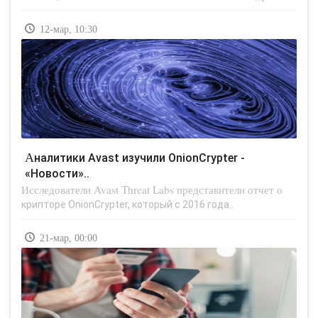
12-мар, 10:30
Аналитики Avast изучили OnionCrypter -
«Новости»..
Исследователи Avast Threat Labs представители отчет о
крипторе OnionCrypter, который с 2016 года..
21-мар, 00:00