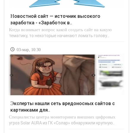
Новостной сайт — источник высокого
заработка - «Заработок в..
Когда возникает вопрос какой создать сайт на какую
тематику, то некоторые начинают ломать голову...
03-мар, 10:30
Эксперты нашли сеть вредоносных сайтов с
картинками для..
Специалисты центра мониторинга внешних цифровых
угроз Solar AURA из ГК «Солар» обнаружили крупную..