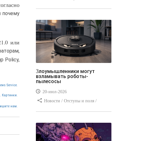
согласно
Отступы и поля / Преимущества
и почему
стилей / Линии и рамки / Заработок
/ Вёрстка / Видео уроки
21.0 или
аторам,
 Policy,
Злоумышленники могут
взламывать роботы-
пылесосы
ews Service.
20-июл-2026
. Картинки.
Новости / Отступы и поля /
ишите нам.
Преимущества стилей / Заработок /
Изображения / Блог для вебмастеров
/ Текст / Цвет / Видео уроки