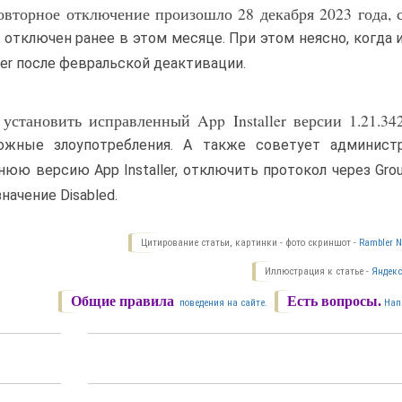
повторное отключение произошло 28 декабря 2023 года, 
отключен ранее в этом месяце. При этом неясно, когда 
ller после февральской деактивации.
установить исправленный App Installer версии 1.21.34
ожные злоупотребления. А также советует администр
юю версию App Installer, отключить протокол через Group
начение Disabled.
Цитирование статьи, картинки - фото скриншот -
Rambler N
Иллюстрация к статье -
Яндекс
Общие правила
Есть вопросы.
поведения на сайте.
Нап