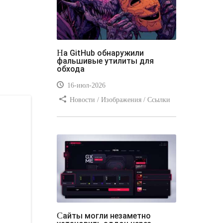
На GitHub обнаружили
фальшивые утилиты для
обхода
16-июл-2026
Новости / Изображения / Ссылки
/ Преимущества стилей / Видео
уроки
Сайты могли незаметно