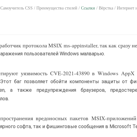
 Самоучитель CSS / Преимущества стилей /
Ссылки
/ Вёрстка / Интернет 
аботчик протокола MSIX ms-appinstaller, так как сразу н
заражения пользователей Windows малварью.
тируют уязвимость CVE-2021-43890 в Windows AppX Ins
 Этот баг позволяет обойти компоненты защиты от фи
en, а также предупреждения браузеров, предостер
лов.
аспространения вредоносных пакетов MSIX-приложений
рного софта, так и фишинговые сообщения в Microsoft T