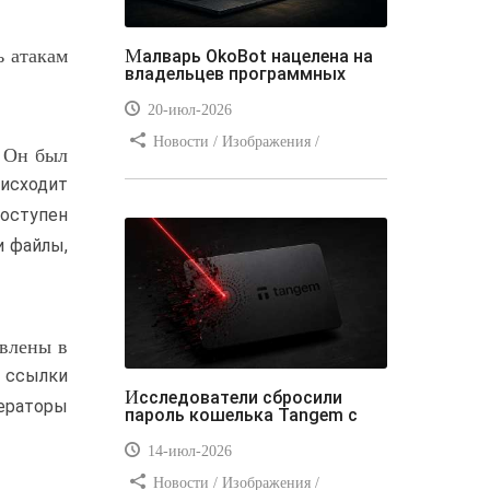
ь атакам
Малварь OkoBot нацелена на
владельцев программных
20-июл-2026
Новости / Изображения /
 Он был
Преимущества стилей / Добавления
исходит
стилей / Типы носителей /
доступен
Самоучитель CSS / Линии и рамки /
и файлы,
Видео уроки / Заработок
авлены в
ь ссылки
Исследователи сбросили
ператоры
пароль кошелька Tangem с
14-июл-2026
Новости / Изображения /