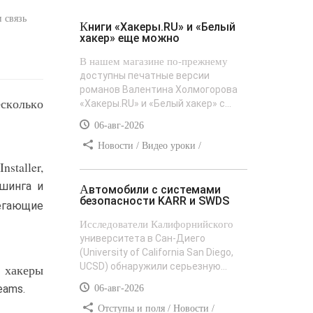
и связь
Книги «Хакеры.RU» и «Белый
хакер» еще можно
В нашем магазине по-прежнему
доступны печатные версии
романов Валентина Холмогорова
есколько
«Хакеры.RU» и «Белый хакер» с...
06-авг-2026
Новости / Видео уроки /
Сайтостроение / Текст / Добавления
taller,
стилей
шинга и
Автомобили с системами
безопасности KARR и SWDS
егающие
Исследователи Калифорнийского
университета в Сан-Диего
(University of California San Diego,
UCSD) обнаружили серьезную...
 хакеры
eams.
06-авг-2026
Отступы и поля / Новости /