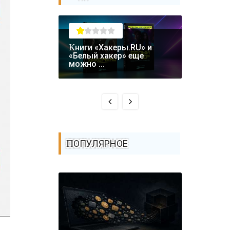
Книги «Хакеры.RU» и
Крупная уязвимость в
«Белый хакер» еще
биткоин-
можно ...
Coldcard: .
ПОПУЛЯРНОЕ