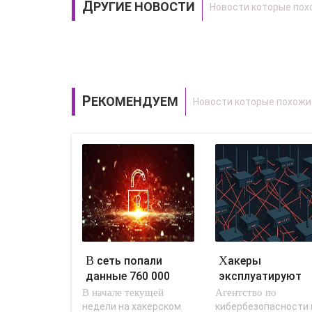
ДРУГИЕ НОВОСТИ
РЕКОМЕНДУЕМ
В сеть попали
Хакеры
данные 760 000
эксплуатируют
В начале текущей
сотрудников
Агентство по
уязвимости в
Xerox, Nokia,..
брандмауэрах
недели на хакерском
кибербезопасности 