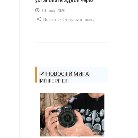
установить аддон через
10-июл-2026
Новости / Отступы и поля /
Самоучитель CSS / Преимущества
стилей / Ссылки / Сайтостроение /
Видео уроки / Добавления стилей /
Линии и рамки / Изображения /
CSS3
✔ НОВОСТИ МИРА
ИНТЕРНЕТ