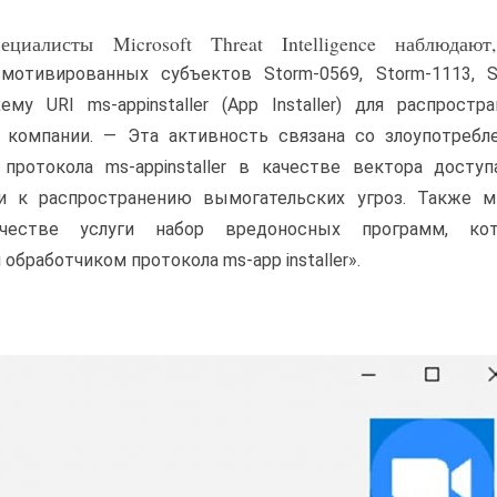
иалисты Microsoft Threat Intelligence наблюдают
отивированных субъектов Storm-0569, Storm-1113, Sa
у URI ms-appinstaller (App Installer) для распростра
компании. — Эта активность связана со злоупотребл
протокола ms-appinstaller в качестве вектора доступ
и к распространению вымогательских угроз. Также м
ачестве услуги набор вредоносных программ, ко
бработчиком протокола ms-app installer».