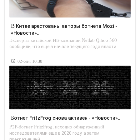
В Китае арестованы авторы ботнета Mozi -
«Новости»..
Эксперты китайской ИБ-компании Netlab Qihoo 360
сообщили, что еще в начале текущего года власти..
02-сен, 10:30
Ботнет FritzFrog снова активен - «Новости»..
P2P-ботнет FritzFrog, исходно обнаруженный
исследователями еще в 2020 году, а затем
прекративший..