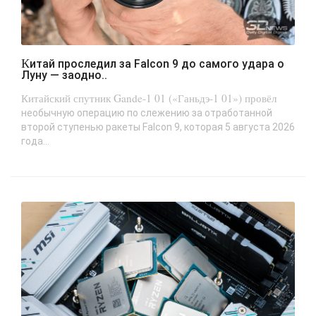
Китай проследил за Falcon 9 до самого удара о
Луну — заодно..
Китайский спутник Gande-1 01 («Ганьдэ-1 01») провёл
необычную операцию по слежению за отработанной
второй ступенью ракеты Falcon 9, которая 5 августа 2026
года...