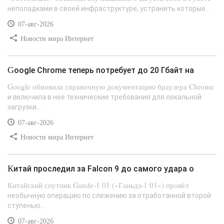
неполадками в своей инфраструктуре, устранить которые...
07-авг-2026
Новости мира Интернет
Google Chrome теперь потребует до 20 Гбайт на
Google обновила справочную документацию браузера Chrome
и включила в неё технические требования для локальной
загрузки...
07-авг-2026
Новости мира Интернет
Китай проследил за Falcon 9 до самого удара о
Китайский спутник Gande-1 01 («Ганьдэ-1 01») провёл
необычную операцию по слежению за отработанной второй
ступенью...
07-авг-2026