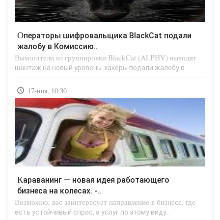
Операторы шифровальщика BlackCat подали
жалобу в Комиссию..
Вымогатели из группировки BlackCat (ALPHV) выводят
шантаж на новый уровень: хакеры подали жалобу в..
17-ноя, 10:30
Караванинг — новая идея работающего
бизнеса на колесах. -..
Возможно, вас заинтересует направление в бизнесе, где
есть устойчивый спрос, а услуг по этому виду..