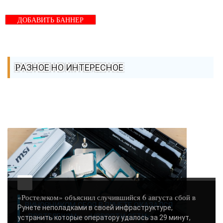
ДОБАВИТЬ БАННЕР
РАЗНОЕ НО ИНТЕРЕСНОЕ
«Ростелеком» объяснил случившийся 6 августа сбой в
ВИНОВНИКОМ СБОЯ В РУНЕТЕ ОКАЗАЛСЯ
Рунете неполадками в своей инфраструктуре,
«РОСТЕЛЕКОМ» - «НОВОСТИ СЕТИ»..
устранить которые оператору удалось за 29 минут,