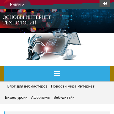
Рубрика
ОСНОВЫ ИНТЕРНЕТ -
ТЕХНОЛОГИЙ.
Блог для вебмастеров
Новости мира Интернет
ГЛАВНАЯ
Видео уроки
Афоризмы
Веб-дизайн
СЕГОДНЯ
НОВОСТИ