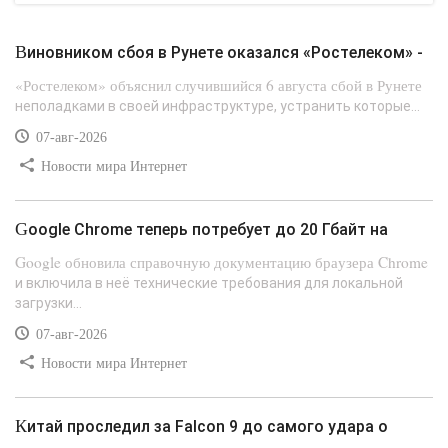
Виновником сбоя в Рунете оказался «Ростелеком» -
«Ростелеком» объяснил случившийся 6 августа сбой в Рунете
неполадками в своей инфраструктуре, устранить которые...
07-авг-2026
Новости мира Интернет
Google Chrome теперь потребует до 20 Гбайт на
Google обновила справочную документацию браузера Chrome
и включила в неё технические требования для локальной
загрузки...
07-авг-2026
Новости мира Интернет
Китай проследил за Falcon 9 до самого удара о