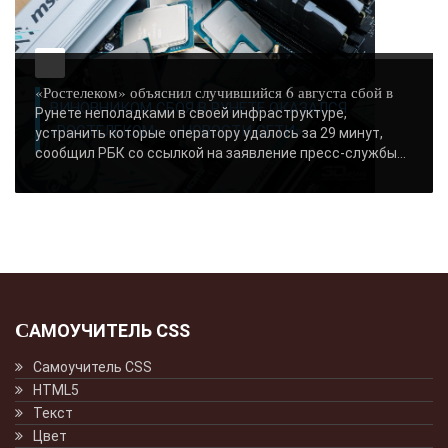
«Ростелеком» объяснил случившийся 6 августа сбой в
ВИНОВНИКОМ СБОЯ В РУНЕТЕ ОКАЗАЛСЯ
Рунете неполадками в своей инфраструктуре,
«РОСТЕЛЕКОМ» - «НОВОСТИ СЕТИ»..
устранить которые оператору удалось за 29 минут,
сообщил РБК со ссылкой на заявление пресс-службы...
САМОУЧИТЕЛЬ CSS
Самоучитель CSS
HTML5
Текст
Цвет