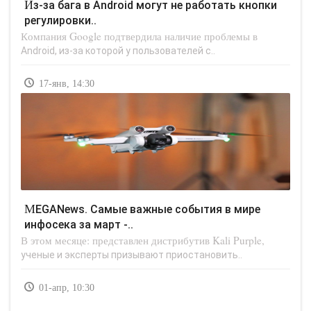
Из-за бага в Android могут не работать кнопки
регулировки..
Компания Google подтвердила наличие проблемы в
Android, из-за которой у пользователей с..
17-янв, 14:30
MEGANews. Самые важные события в мире
инфосека за март -..
В этом месяце: представлен дистрибутив Kali Purple,
ученые и эксперты призывают приостановить..
01-апр, 10:30