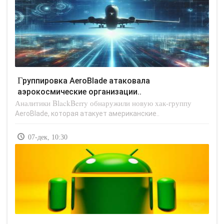
Группировка AeroBlade атаковала
аэрокосмические организации..
Аналитики BlackBerry обнаружили новую хак-группу
AeroBlade, которая атакует американские..
07-дек, 10:30