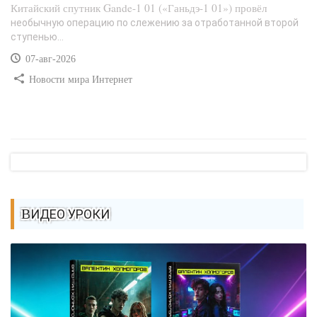
Китайский спутник Gande-1 01 («Ганьдэ-1 01») провёл
необычную операцию по слежению за отработанной второй
ступенью...
07-авг-2026
Новости мира Интернет
ВИДЕО УРОКИ