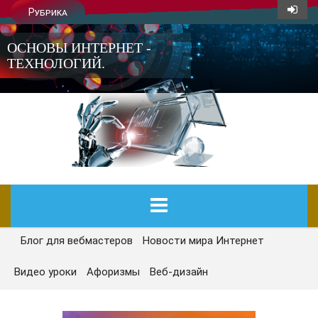
Рубрика
ОСНОВЫ ИНТЕРНЕТ -
ТЕХНОЛОГИЙ.
Блог для вебмастеров
Новости мира Интернет
ГЛАВНАЯ
Видео уроки
Афоризмы
Веб-дизайн
СЕГОДНЯ
НОВОСТИ