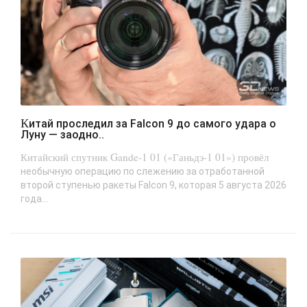
Китай проследил за Falcon 9 до самого удара о
Луну — заодно..
Китайский спутник Gande-1 01 («Ганьдэ-1 01») провёл
необычную операцию по слежению за отработанной
второй ступенью ракеты Falcon 9, которая 5 августа 2026
года...