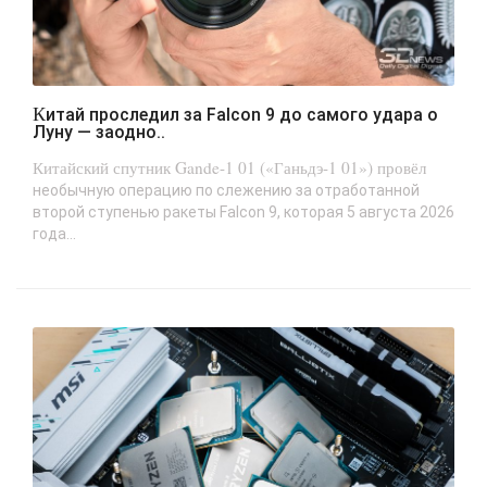
Китай проследил за Falcon 9 до самого удара о
Луну — заодно..
Китайский спутник Gande-1 01 («Ганьдэ-1 01») провёл
необычную операцию по слежению за отработанной
второй ступенью ракеты Falcon 9, которая 5 августа 2026
года...