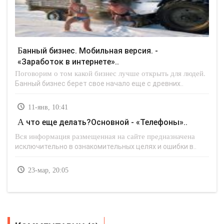
Банный бизнес. Мобильная версия. -
«Заработок в интернете»..
Поговорим о том какой бизнес лучше открыть для людей.
Банный бизнес берет свое начало еще с древних..
11-янв, 10:41
А что еще делать?Основной - «Телефоны»..
Вся информация размещенная на сайте предназначена
исключительно в ознакомительных целях и ошибки в..
23-мар, 20:05