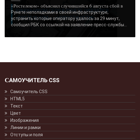
«Ростелеком» объяснил случившийся 6 августа сбой в
ВИНОВНИКОМ СБОЯ В РУНЕТЕ ОКАЗАЛСЯ
Рунете неполадками в своей инфраструктуре,
«РОСТЕЛЕКОМ» - «НОВОСТИ СЕТИ»..
устранить которые оператору удалось за 29 минут,
сообщил РБК со ссылкой на заявление пресс-службы...
САМОУЧИТЕЛЬ CSS
Самоучитель CSS
HTML5
Текст
Цвет
Изображения
Линии и рамки
Отступы и поля