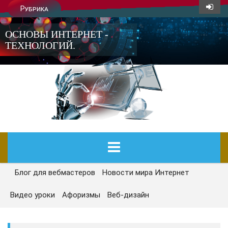
Рубрика
ОСНОВЫ ИНТЕРНЕТ -
ТЕХНОЛОГИЙ.
Блог для вебмастеров
Новости мира Интернет
ГЛАВНАЯ
Видео уроки
Афоризмы
Веб-дизайн
СЕГОДНЯ
НОВОСТИ