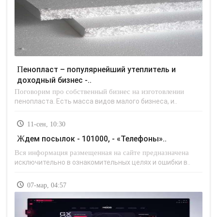
Пенопласт – популярнейший утеплитель и
доходный бизнес -..
Поговорим про собственный бизнес на изготовлении
пенопласта. Есть масса видов малого бизнеса, и..
11-сен, 10:30
Ждем посылок - 101000, - «Телефоны»..
Вся информация размещенная на сайте предназначена
исключительно в ознакомительных целях и ошибки в..
07-мар, 04:57