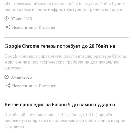
«Ростелеком» объяснил случившийся 6 августа сбой в Рунете
неполадками в своей инфраструктуре, устранить которые...
07-авг-2026
Новости мира Интернет
Google Chrome теперь потребует до 20 Гбайт на
Google обновила справочную документацию браузера Chrome
и включила в неё технические требования для локальной
загрузки...
07-авг-2026
Новости мира Интернет
Китай проследил за Falcon 9 до самого удара о
Китайский спутник Gande-1 01 («Ганьдэ-1 01») провёл
необычную операцию по слежению за отработанной второй
ступенью...