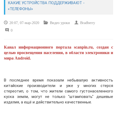
КАКИЕ УСТРОЙСТВА ПОДДЕРЖИВАЮТ -
«ТЕЛЕФОНЫ»
САЙТОСТРОЕНИЕ
20:07, 07-мар-2020
Видео уроки
Bradberry
РЕМОНТ И СОВЕТЫ
0
ИНТЕРНЕТ И СВЯЗЬ
Канал информационного портала scanpin.ru, создан с
УЧЕБНИК CSS
целью просвещения населения, в области электроники и
мира Android.
В последнее время показали небывалую активность
китайские производители и уже у многих стерся
стереотип, о том, что жители самого густонаселенного
куска земли, могут не только "штамповать" дешевые
изделия, а ещё и действительно качественные.