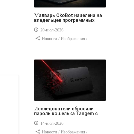
Малварь OkoBot нацелена на
владельцев программных
20-июл-2026
Новости / Изображения /
Преимущества стилей / Добавления
стилей / Типы носителей /
Самоучитель CSS / Линии и рамки /
Видео уроки / Заработок
Исследователи сбросили
пароль кошелька Tangem с
14-июл-2026
Новости / Изображения /