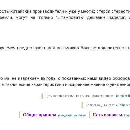
сть китайские производители и уже у многих стерся стереоти
 земли, могут не только "штамповать" дешевые изделия,
раемся предоставить вам как можно больше доказательств,
о мы не извлекаем выгоды с показанных нами видео обзоров,
е технические характеристики и искреннее мнение о увиденно
Цитирование статьи, картинки - фото скриншот -
Rambler N
Иллюстрация к статье -
Яндекс
Общие правила
Есть вопросы.
поведения на сайте.
Нап