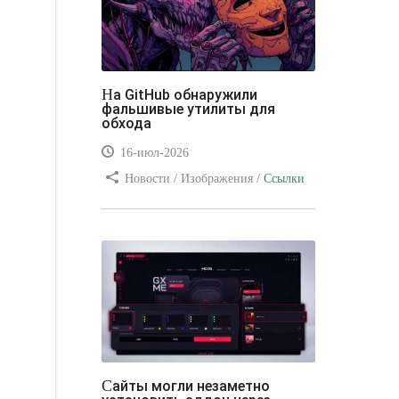
На GitHub обнаружили
фальшивые утилиты для
обхода
16-июл-2026
Новости / Изображения /
Ссылки
/ Преимущества стилей / Видео
уроки
Сайты могли незаметно