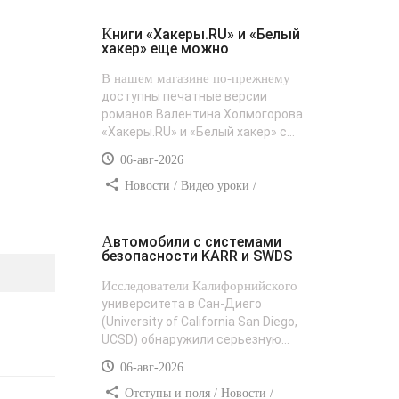
Книги «Хакеры.RU» и «Белый
хакер» еще можно
В нашем магазине по-прежнему
доступны печатные версии
романов Валентина Холмогорова
«Хакеры.RU» и «Белый хакер» с...
06-авг-2026
Новости / Видео уроки /
Сайтостроение / Текст / Добавления
стилей
Автомобили с системами
безопасности KARR и SWDS
Исследователи Калифорнийского
университета в Сан-Диего
(University of California San Diego,
UCSD) обнаружили серьезную...
06-авг-2026
Отступы и поля / Новости /