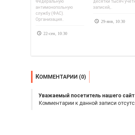
Федеральную
десятки тысяч учет
антимонопольную
записей,..
службу (ФАС).
Организация..
29-янв, 10:30
22-сен, 10:30
КОММЕНТАРИИ (0)
Уважаемый посетитель нашего сайт
Комментарии к данной записи отсутс