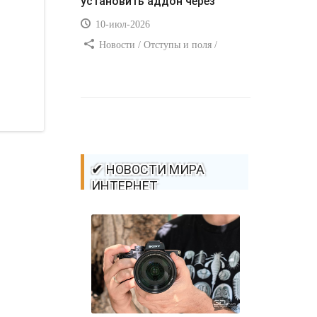
установить аддон через
10-июл-2026
Новости / Отступы и поля /
Самоучитель CSS / Преимущества
стилей / Ссылки / Сайтостроение /
Видео уроки / Добавления стилей /
Линии и рамки / Изображения /
CSS3
✔ НОВОСТИ МИРА
ИНТЕРНЕТ