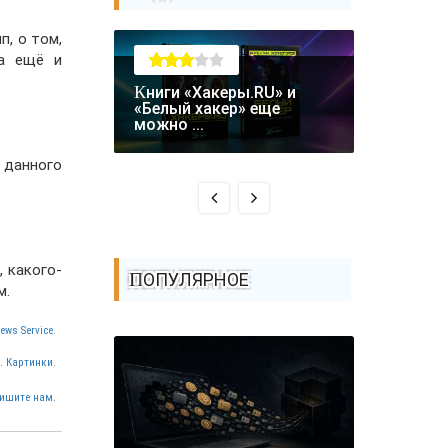
п, о том,
 а ещё и
Книги «Хакеры.RU» и
Крупная уязвимость в
«Белый хакер» еще
биткоин-
можно ...
Coldcard: .
 данного
 какого-
ПОПУЛЯРНОЕ
м.
ews Service.
. Картинки.
ишите нам.