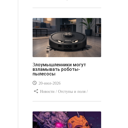
Отступы и поля / Преимущества
стилей / Линии и рамки / Заработок
/ Вёрстка / Видео уроки
Злоумышленники могут
взламывать роботы-
пылесосы
20-июл-2026
Новости / Отступы и поля /
Преимущества стилей / Заработок /
Изображения / Блог для вебмастеров
/ Текст / Цвет / Видео уроки