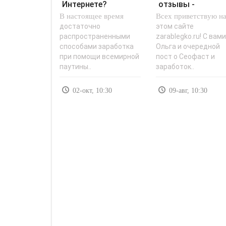
Интернете?
отзывы -
В настоящее время
Бюджетные
Всех приветствую н
«Заработок в
автоматы -
интернете»..
достаточно
этом сайте
распространенными
zarablegko.ru! С вами
«Заработок в..
способами заработка
Ольга и очередной
при помощи всемирной
пост о Сеофаст и
паутины..
заработок..
02-окт, 10:30
09-авг, 10:30