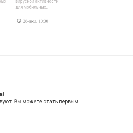
ных
вирусной активности
для мобильных..
28-июл, 10:30
а!
вуют. Вы можете стать первым!