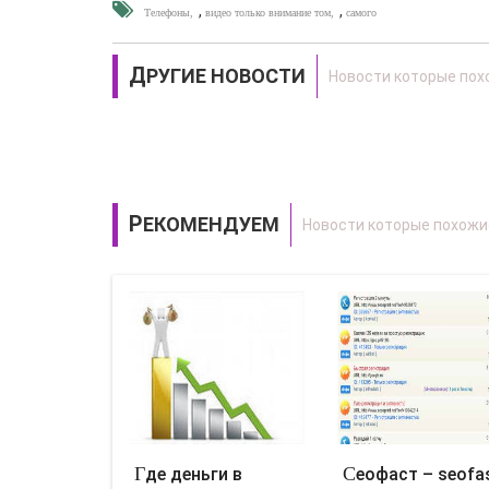
,
,
Телефоны
видео только внимание том
самого
ДРУГИЕ НОВОСТИ
РЕКОМЕНДУЕМ
Где деньги в
Сеофаст – seofast