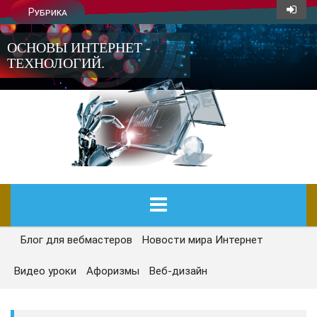
Рубрика
ОСНОВЫ ИНТЕРНЕТ -
ТЕХНОЛОГИЙ.
Блог для вебмастеров
Новости мира Интернет
ГЛАВНАЯ
Видео уроки
Афоризмы
Веб-дизайн
СЕГОДНЯ
НОВОСТИ