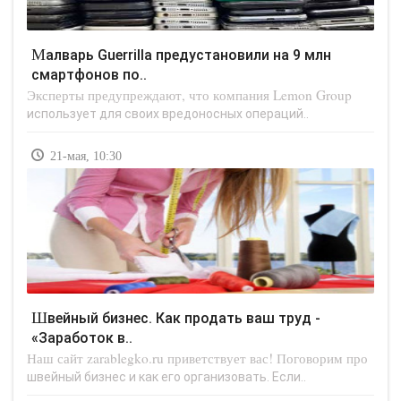
Малварь Guerrilla предустановили на 9 млн
смартфонов по..
Эксперты предупреждают, что компания Lemon Group
использует для своих вредоносных операций..
21-мая, 10:30
Швейный бизнес. Как продать ваш труд -
«Заработок в..
Наш сайт zarablegko.ru приветствует вас! Поговорим про
швейный бизнес и как его организовать. Если..