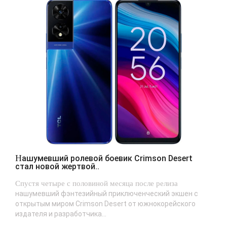
Нашумевший ролевой боевик Crimson Desert
стал новой жертвой..
Спустя четыре с половиной месяца после релиза
нашумевший фэнтезийный приключенческий экшен с
открытым миром Crimson Desert от южнокорейского
издателя и разработчика...