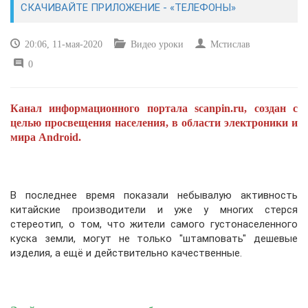
CКАЧИВАЙТЕ ПРИЛОЖЕНИЕ - «ТЕЛЕФОНЫ»
САЙТОСТРОЕНИЕ
20:06, 11-мая-2020
Видео уроки
Мстислав
0
РЕМОНТ И СОВЕТЫ
ИНТЕРНЕТ И СВЯЗЬ
Канал информационного портала scanpin.ru, создан с
целью просвещения населения, в области электроники и
УЧЕБНИК CSS
мира Android.
В последнее время показали небывалую активность
китайские производители и уже у многих стерся
стереотип, о том, что жители самого густонаселенного
куска земли, могут не только "штамповать" дешевые
изделия, а ещё и действительно качественные.