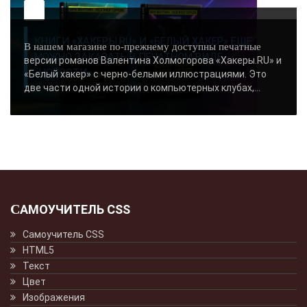
КНИГИ «ХАКЕРЫ.RU» И «БЕЛЫЙ ХАКЕР» ЕЩЕ
В нашем магазине по-прежнему доступны печатные
МОЖНО ЗАКАЗАТЬ В ПЕЧАТНОМ ВИДЕ -
версии романов Валентина Холмогорова «Хакеры.RU» и
«НОВОСТИ»..
«Белый хакер» с черно-белыми иллюстрациями. Это
две части одной истории о компьютерных клубах,...
САМОУЧИТЕЛЬ CSS
Самоучитель CSS
HTML5
Текст
Цвет
Изображения