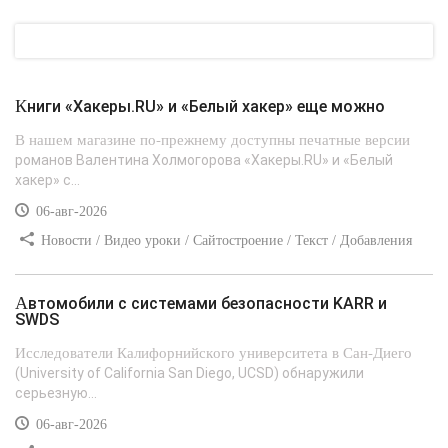
Книги «Хакеры.RU» и «Белый хакер» еще можно
В нашем магазине по-прежнему доступны печатные версии
романов Валентина Холмогорова «Хакеры.RU» и «Белый
хакер» с...
06-авг-2026
Новости / Видео уроки / Сайтостроение / Текст / Добавления
стилей
Автомобили с системами безопасности KARR и
SWDS
Исследователи Калифорнийского университета в Сан-Диего
(University of California San Diego, UCSD) обнаружили
серьезную...
06-авг-2026