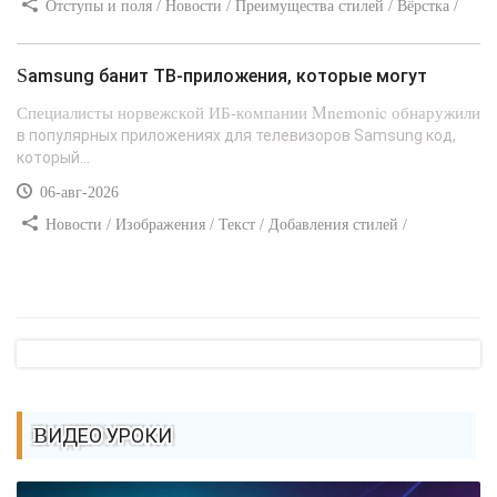
Отступы и поля / Новости / Преимущества стилей / Вёрстка /
Сайтостроение / Линии и рамки / Текст / Заработок / Самоучитель
CSS
Samsung банит ТВ-приложения, которые могут
Специалисты норвежской ИБ-компании Mnemonic обнаружили
в популярных приложениях для телевизоров Samsung код,
который...
06-авг-2026
Новости / Изображения / Текст / Добавления стилей /
Преимущества стилей / Самоучитель CSS
ВИДЕО УРОКИ