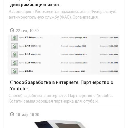
дискриминацию из-за..
Ассоциация «Ростелесеть» пожаловалась в Федеральную
антимонопольную службу (ФАС). Организация..
22-сен, 10:30
Способ заработка в интернете. Партнерство с
Youtub -..
Способ заработка в интернете. Партнерство с Youtubu.
Кстати самая хорошая партнерка для ютуба и..
10-мар, 10:30