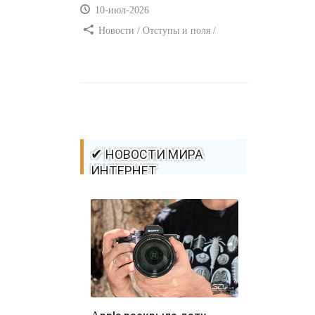
10-июл-2026
Новости / Отступы и поля /
Самоучитель CSS / Преимущества
стилей / Ссылки / Сайтостроение /
Видео уроки / Добавления стилей /
Линии и рамки / Изображения /
CSS3
✔ НОВОСТИ МИРА
ИНТЕРНЕТ