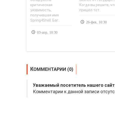
day..
магазина? -..
критическая
Когда вы решите, чт
уязвимость,
пришел тот..
получившая имя
Spring4Shell. Баг..
26-фев, 10:30
03-апр, 10:30
КОММЕНТАРИИ (0)
Уважаемый посетитель нашего сайт
Комментарии к данной записи отсутс