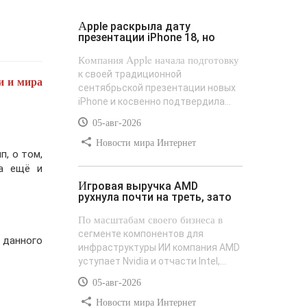
Apple раскрыла дату
презентации iPhone 18, но
Компания Apple начала подготовку
к своей традиционной
и и мира
сентябрьской презентации новых
iPhone и косвенно подтвердила...
05-авг-2026
Новости мира Интернет
п, о том,
 а ещё и
Игровая выручка AMD
рухнула почти на треть, зато
По масштабам своего бизнеса в
сегменте компонентов для
 данного
инфраструктуры ИИ компания AMD
уступает Nvidia и отчасти Intel,...
05-авг-2026
Новости мира Интернет