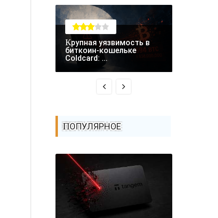
Крупная уязвимость в
RCE-уязвимость в
биткоин-кошельке
Fastjson 
Coldcard: ...
атаках - ..
ПОПУЛЯРНОЕ