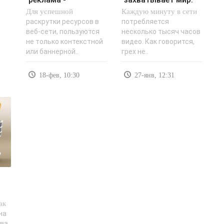
Для успешной
«Заработок в
Каждую минуту в сети
как недорого
интернете»..
собрать трафик в
раскрутки ресурсов в
потребляется
веб-сети, пользуются
несколько тысяч часов
8 раз..
не только контекстной
видео. Как говорится,
или баннерной..
грех не..
18-фев, 10:30
27-янв, 12:31
ак
на
ва.