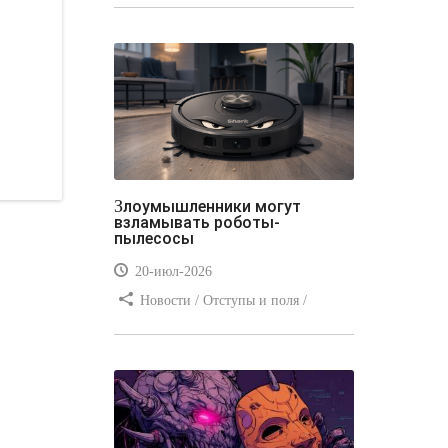
стилей / Типы носителей /
Самоучитель CSS / Линии и рамки /
Видео уроки / Заработок
Злоумышленники могут
взламывать роботы-
пылесосы
20-июл-2026
Новости / Отступы и поля /
Преимущества стилей / Заработок /
Изображения / Блог для вебмастеров
/ Текст / Цвет / Видео уроки