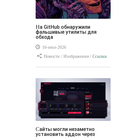
На GitHub обнаружили
фальшивые утилиты для
обхода
16-июл-2026
Новости / Изображения /
Ссылки
/ Преимущества стилей / Видео
уроки
Сайты могли незаметно
установить аддон через