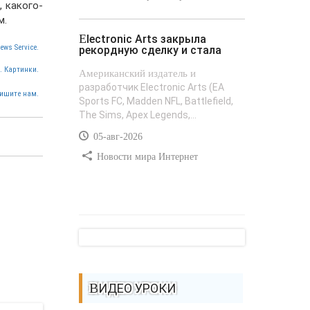
 какого-
м.
Electronic Arts закрыла
ews Service.
рекордную сделку и стала
. Картинки.
Американский издатель и
разработчик Electronic Arts (EA
ишите нам.
Sports FC, Madden NFL, Battlefield,
The Sims, Apex Legends,...
05-авг-2026
Новости мира Интернет
ВИДЕО УРОКИ