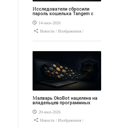
Исследователи сбросили
пароль кошелька Tangem с
14-июл-2026
Новости / Изображения /
Отступы и поля / Преимущества
стилей / Линии и рамки / Заработок
/ Вёрстка / Видео уроки
Малварь OkoBot нацелена на
владельцев программных
20-июл-2026
Новости / Изображения /
Преимущества стилей / Добавления