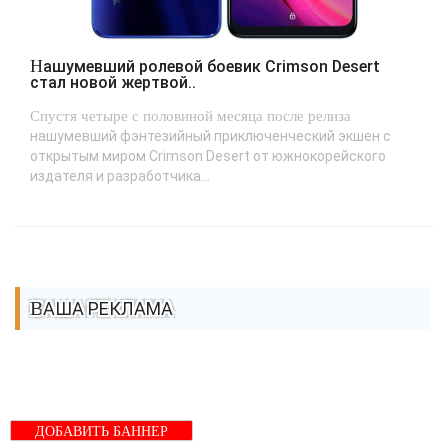
Нашумевший ролевой боевик Crimson Desert
стал новой жертвой..
Спустя четыре с половиной месяца после релиза
нашумевший фэнтезийный приключенческий экшен с
открытым миром Crimson Desert от южнокорейского
издателя и разработчика...
ВАША РЕКЛАМА
ДОБАВИТЬ БАННЕР