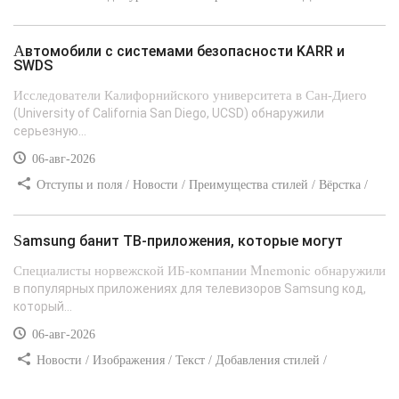
стилей
Автомобили с системами безопасности KARR и
SWDS
Исследователи Калифорнийского университета в Сан-Диего
(University of California San Diego, UCSD) обнаружили
серьезную...
06-авг-2026
Отступы и поля / Новости / Преимущества стилей / Вёрстка /
Сайтостроение / Линии и рамки / Текст / Заработок / Самоучитель
CSS
Samsung банит ТВ-приложения, которые могут
Специалисты норвежской ИБ-компании Mnemonic обнаружили
в популярных приложениях для телевизоров Samsung код,
который...
06-авг-2026
Новости / Изображения / Текст / Добавления стилей /
Преимущества стилей / Самоучитель CSS