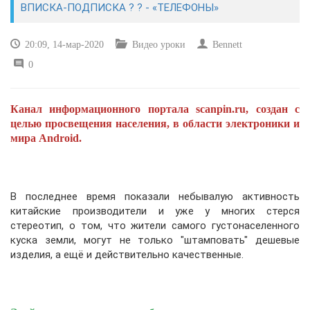
ВПИСКА-ПОДПИСКА ? ? - «ТЕЛЕФОНЫ»
САЙТОСТРОЕНИЕ
20:09, 14-мар-2020
Видео уроки
Bennett
0
РЕМОНТ И СОВЕТЫ
ИНТЕРНЕТ И СВЯЗЬ
Канал информационного портала scanpin.ru, создан с
целью просвещения населения, в области электроники и
УЧЕБНИК CSS
мира Android.
В последнее время показали небывалую активность
китайские производители и уже у многих стерся
стереотип, о том, что жители самого густонаселенного
куска земли, могут не только "штамповать" дешевые
изделия, а ещё и действительно качественные.