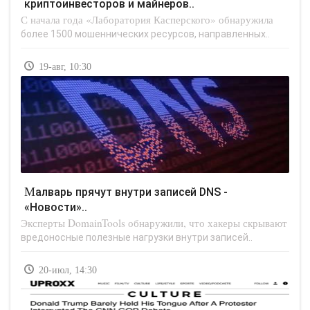
криптоинвесторов и майнеров..
С начала года «Лаборатория Касперского» обнаружила
более 1500 мошеннических ресурсов, направленных..
19-авг, 10:30
Малварь прячут внутри записей DNS -
«Новости»..
Эксперты DomainTools обнаружили, что хакеры скрывают
вредоносные полезные нагрузки внутри записей..
20-июл, 14:30