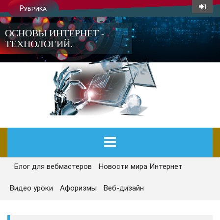
Рубрика
ОСНОВЫ ИНТЕРНЕТ -
ТЕХНОЛОГИЙ.
Блог для вебмастеров
Новости мира Интернет
ГЛАВНАЯ
Видео уроки
Афоризмы
Веб-дизайн
СЕГОДНЯ
НОВОСТИ