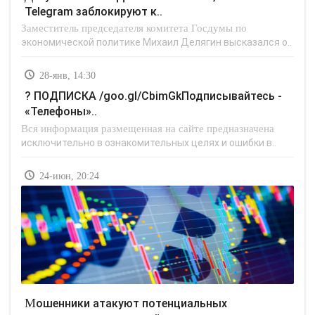
Telegram заблокируют к..
Заместитель председателя комитета Госдумы по
экономической политике Михаил Делягин высказался о..
28-янв, 14:30
? ПОДПИСКА /goo.gl/CbimGkПодписывайтесь -
«Телефоны»..
Вся информация размещенная на сайте предназначена
исключительно в ознакомительных целях и ошибки в..
24-июн, 20:24
Мошенники атакуют потенциальных