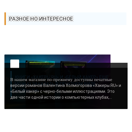
РАЗНОЕ НО ИНТЕРЕСНОЕ
КНИГИ «ХАКЕРЫ.RU» И «БЕЛЫЙ ХАКЕР» ЕЩЕ
В нашем магазине по-прежнему доступны печатные
МОЖНО ЗАКАЗАТЬ В ПЕЧАТНОМ ВИДЕ -
версии романов Валентина Холмогорова «Хакеры.RU» и
«НОВОСТИ»..
«Белый хакер» с черно-белыми иллюстрациями. Это
две части одной истории о компьютерных клубах,...