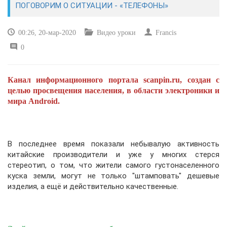
ПОГОВОРИМ О СИТУАЦИИ - «ТЕЛЕФОНЫ»
САЙТОСТРОЕНИЕ
00:26, 20-мар-2020
Видео уроки
Francis
0
РЕМОНТ И СОВЕТЫ
ИНТЕРНЕТ И СВЯЗЬ
Канал информационного портала scanpin.ru, создан с
целью просвещения населения, в области электроники и
УЧЕБНИК CSS
мира Android.
В последнее время показали небывалую активность
китайские производители и уже у многих стерся
стереотип, о том, что жители самого густонаселенного
куска земли, могут не только "штамповать" дешевые
изделия, а ещё и действительно качественные.