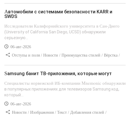
стилей
Автомобили с системами безопасности KARR и
SWDS
Исследователи Калифорнийского университета в Сан-Диего
(University of California San Diego, UCSD) обнаружили
серьезную...
06-авг-2026
Отступы и поля / Новости / Преимущества стилей / Вёрстка /
Сайтостроение / Линии и рамки / Текст / Заработок / Самоучитель
CSS
Samsung банит ТВ-приложения, которые могут
Специалисты норвежской ИБ-компании Mnemonic обнаружили
в популярных приложениях для телевизоров Samsung код,
который...
06-авг-2026
Новости / Изображения / Текст / Добавления стилей /
Преимущества стилей / Самоучитель CSS