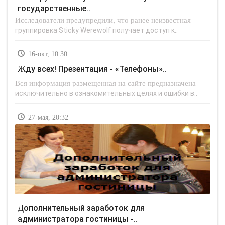
государственные..
Исследователи предупредили, что ранее неизвестная
группировка Sticky Werewolf получает доступ к..
16-окт, 10:30
Жду всех! Презентация - «Телефоны»..
Вся информация размещенная на сайте предназначена
исключительно в ознакомительных целях и ошибки в..
27-мая, 20:32
Дополнительный заработок для
администратора гостиницы -..