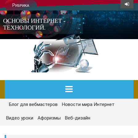
Рубрика
ОСНОВЫ ИНТЕРНЕТ -
ТЕХНОЛОГИЙ.
Блог для вебмастеров
Новости мира Интернет
ГЛАВНАЯ
Видео уроки
Афоризмы
Веб-дизайн
СЕГОДНЯ
НОВОСТИ