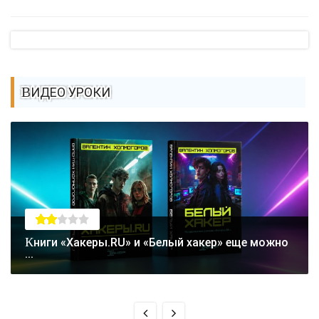
ВИДЕО УРОКИ
Книги «Хакеры.RU» и «Белый хакер» еще можно
...