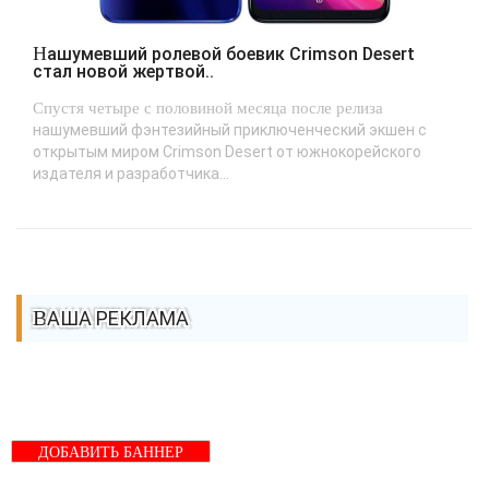
Нашумевший ролевой боевик Crimson Desert
стал новой жертвой..
Спустя четыре с половиной месяца после релиза
нашумевший фэнтезийный приключенческий экшен с
открытым миром Crimson Desert от южнокорейского
издателя и разработчика...
ВАША РЕКЛАМА
ДОБАВИТЬ БАННЕР