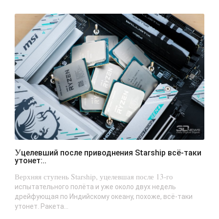
Уцелевший после приводнения Starship всё-таки
утонет:..
Верхняя ступень Starship, уцелевшая после 13-го
испытательного полёта и уже около двух недель
дрейфующая по Индийскому океану, похоже, всё-таки
утонет. Ракета...