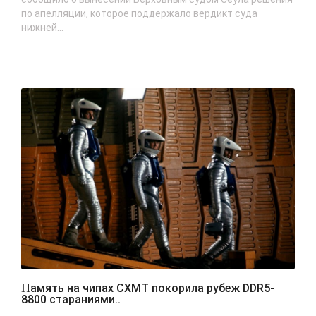
по апелляции, которое поддержало вердикт суда
нижней...
Память на чипах CXMT покорила рубеж DDR5-
8800 стараниями..