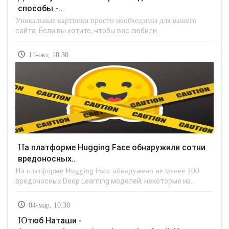
способы -..
Уникальные картинки просто необходимы для вашего
сайта. Если вы хотите, чтобы вас любили..
11-окт, 10:30
На платформе Hugging Face обнаружили сотни
вредоносных..
На платформе Hugging Face обнаружено не менее 100
вредоносных Deep Learning моделей, некоторые из..
04-мар, 10:30
Ютюб Наташи -