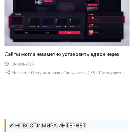
Сайты могли незаметно установить аддон через
10-июл-2026
Новости / Отступы и поля / Самоучитель CSS / Преимущества
стилей / Ссылки / Сайтостроение / Видео уроки / Добавления
стилей / Линии и рамки / Изображения / CSS3
✔ НОВОСТИ МИРА ИНТЕРНЕТ