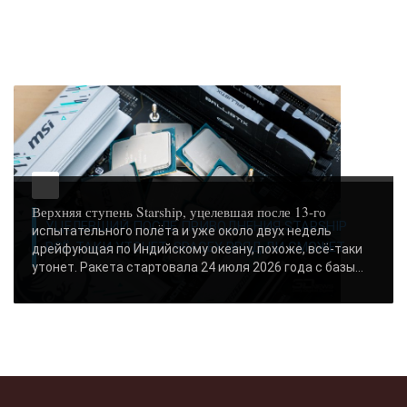
Верхняя ступень Starship, уцелевшая после 13-го
УЦЕЛЕВШИЙ ПОСЛЕ ПРИВОДНЕНИЯ STARSHIP
испытательного полёта и уже около двух недель
ВСЁ-ТАКИ УТОНЕТ: SPACEX ВРЯД ЛИ СМОЖЕТ..
дрейфующая по Индийскому океану, похоже, всё-таки
утонет. Ракета стартовала 24 июля 2026 года с базы...