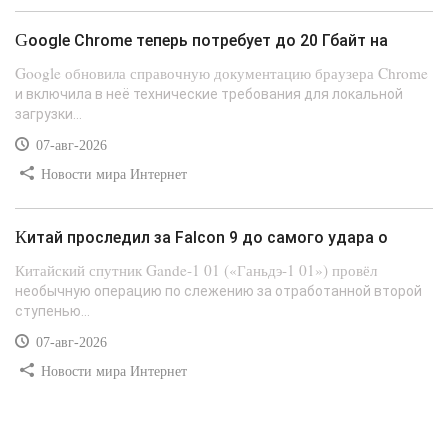
Google Chrome теперь потребует до 20 Гбайт на
Google обновила справочную документацию браузера Chrome
и включила в неё технические требования для локальной
загрузки...
07-авг-2026
Новости мира Интернет
Китай проследил за Falcon 9 до самого удара о
Китайский спутник Gande-1 01 («Ганьдэ-1 01») провёл
необычную операцию по слежению за отработанной второй
ступенью...
07-авг-2026
Новости мира Интернет