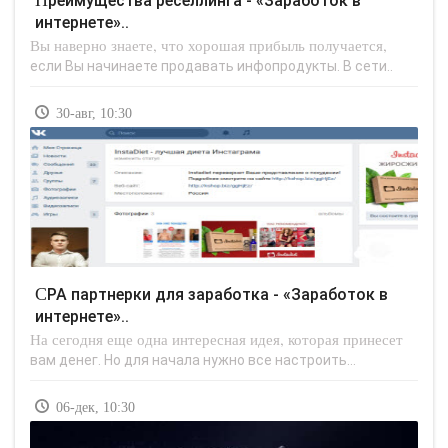
Преимущества реселлинга - «Заработок в
интернете»..
Вы наверно знаете, что хорошая прибыль получается,
если Вы начинаете продавать инфопродукты. В сети..
30-авг, 10:30
CPA партнерки для заработка - «Заработок в
интернете»..
На сегодня еще одна интересная идея, которая принесет
вам денег. Но для начала нужно все настроить...
06-дек, 10:30