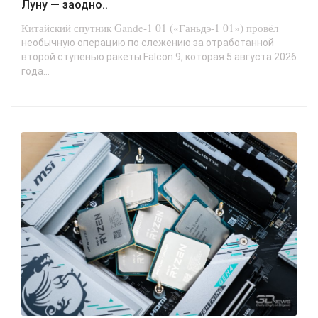
Луну — заодно..
Китайский спутник Gande-1 01 («Ганьдэ-1 01») провёл
необычную операцию по слежению за отработанной
второй ступенью ракеты Falcon 9, которая 5 августа 2026
года...