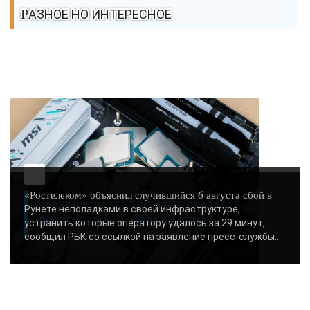
РАЗНОЕ НО ИНТЕРЕСНОЕ
«Ростелеком» объяснил случившийся 6 августа сбой в
ВИНОВНИКОМ СБОЯ В РУНЕТЕ ОКАЗАЛСЯ
Рунете неполадками в своей инфраструктуре,
«РОСТЕЛЕКОМ» - «НОВОСТИ СЕТИ»..
устранить которые оператору удалось за 29 минут,
сообщил РБК со ссылкой на заявление пресс-службы...