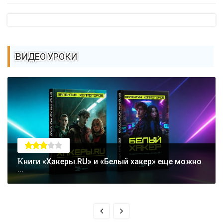
ВИДЕО УРОКИ
Книги «Хакеры.RU» и «Белый хакер» еще можно
...