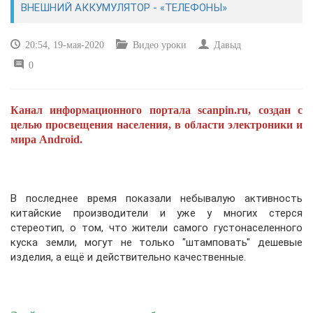
ВНЕШНИЙ АККУМУЛЯТОР - «ТЕЛЕФОНЫ»
САЙТОСТРОЕНИЕ
20:54, 19-мая-2020
Видео уроки
Давыд
0
РЕМОНТ И СОВЕТЫ
ИНТЕРНЕТ И СВЯЗЬ
Канал информационного портала scanpin.ru, создан с
целью просвещения населения, в области электроники и
УЧЕБНИК CSS
мира Android.
В последнее время показали небывалую активность
китайские производители и уже у многих стерся
стереотип, о том, что жители самого густонаселенного
куска земли, могут не только "штамповать" дешевые
изделия, а ещё и действительно качественные.