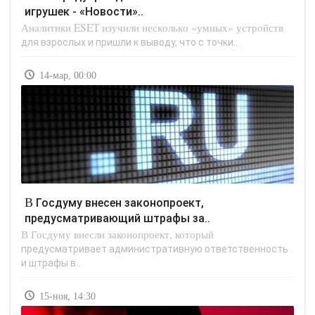
игрушек - «Новости»..
Аналитики ESET изучили несколько «умных» устройств
для взрослых и пришли к выводу, что с точки..
14-мар, 00:00
В Госдуму внесен законопроект,
предусматривающий штрафы за..
В Госдуму внесли законопроект, который
предусматривает административную ответственность
и штрафы в..
15-ноя, 14:30