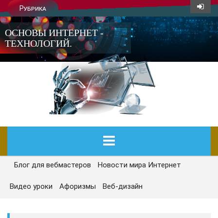
Рубрика
ОСНОВЫ ИНТЕРНЕТ -
ТЕХНОЛОГИЙ.
Блог для вебмастеров
Новости мира Интернет
ГЛАВНАЯ
Видео уроки
Афоризмы
Веб-дизайн
СЕГОДНЯ
НОВОСТИ