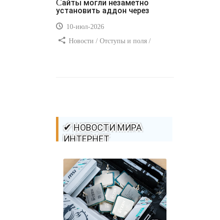
Сайты могли незаметно
установить аддон через
10-июл-2026
Новости / Отступы и поля /
Самоучитель CSS / Преимущества
стилей / Ссылки / Сайтостроение /
Видео уроки / Добавления стилей /
Линии и рамки / Изображения /
CSS3
✔ НОВОСТИ МИРА
ИНТЕРНЕТ