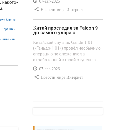
07-авг-2026
 какого-
м.
Новости мира Интернет
ews Service.
Китай проследил за Falcon 9
. Картинки.
до самого удара о
ишите нам.
Китайский спутник Gande-1 01
(«Ганьдэ-1 01») провёл необычную
операцию по слежению за
отработанной второй ступенью...
07-авг-2026
Новости мира Интернет