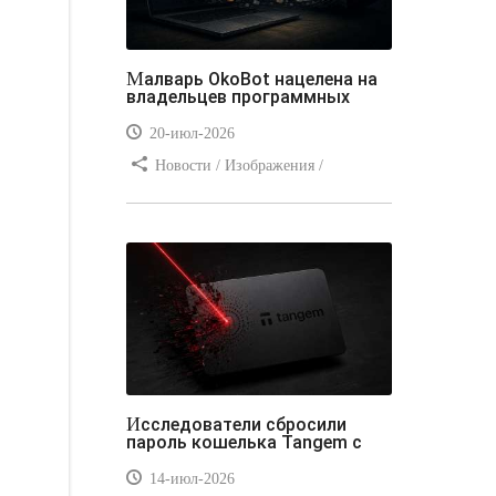
Малварь OkoBot нацелена на
владельцев программных
20-июл-2026
Новости / Изображения /
Преимущества стилей / Добавления
стилей / Типы носителей /
Самоучитель CSS / Линии и рамки /
Видео уроки / Заработок
Исследователи сбросили
пароль кошелька Tangem с
14-июл-2026