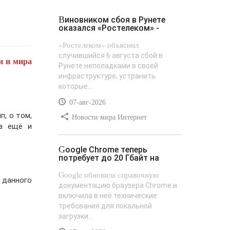
Виновником сбоя в Рунете
оказался «Ростелеком» -
«Ростелеком» объяснил
случившийся 6 августа сбой в
и и мира
Рунете неполадками в своей
инфраструктуре, устранить
которые...
07-авг-2026
п, о том,
Новости мира Интернет
 а ещё и
Google Chrome теперь
потребует до 20 Гбайт на
Google обновила справочную
 данного
документацию браузера Chrome и
включила в неё технические
требования для локальной
загрузки...