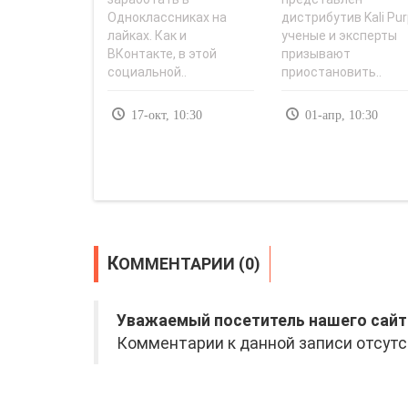
Одноклассниках на
дистрибутив Kali Pur
«Заработок в..
лайках. Как и
ученые и эксперты
ВКонтакте, в этой
призывают
социальной..
приостановить..
17-окт, 10:30
01-апр, 10:30
КОММЕНТАРИИ (0)
Уважаемый посетитель нашего сайт
Комментарии к данной записи отсутс