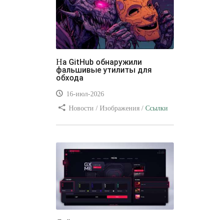
На GitHub обнаружили
фальшивые утилиты для
обхода
16-июл-2026
Новости / Изображения /
Ссылки
/ Преимущества стилей / Видео
уроки