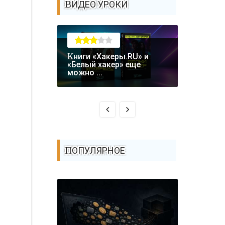
ВИДЕО УРОКИ
Книги «Хакеры.RU» и
Крупная уязвимость в
«Белый хакер» еще
биткоин-
можно ...
Coldcard: .
ПОПУЛЯРНОЕ