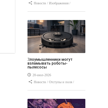
Новости / Изображения /
Отступы и поля / Преимущества
стилей / Линии и рамки / Заработок
/ Вёрстка / Видео уроки
Злоумышленники могут
взламывать роботы-
пылесосы
20-июл-2026
Новости / Отступы и поля /
Преимущества стилей / Заработок /
Изображения / Блог для вебмастеров
/ Текст / Цвет / Видео уроки