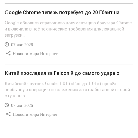
Google Chrome теперь потребует до 20 Гбайт на
Google обновила справочную документацию браузера Chrome
и включила в неё технические требования для локальной
загрузки...
07-авг-2026
Новости мира Интернет
Китай проследил за Falcon 9 до самого удара о
Китайский спутник Gande-1 01 («Ганьдэ-1 01») провёл
необычную операцию по слежению за отработанной второй
ступенью...
07-авг-2026
Новости мира Интернет