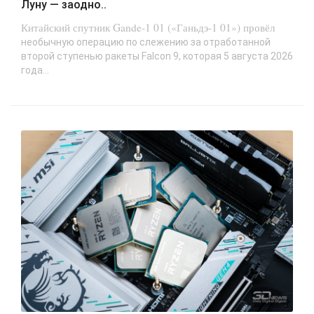
Луну — заодно..
Китайский спутник Gande-1 01 («Ганьдэ-1 01») провёл
необычную операцию по слежению за отработанной
второй ступенью ракеты Falcon 9, которая 5 августа 2026
года...