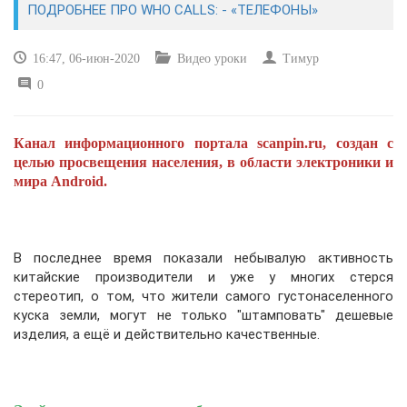
ПОДРОБНЕЕ ПРО WHO CALLS: - «ТЕЛЕФОНЫ»
САЙТОСТРОЕНИЕ
16:47, 06-июн-2020
Видео уроки
Тимур
0
РЕМОНТ И СОВЕТЫ
ИНТЕРНЕТ И СВЯЗЬ
Канал информационного портала scanpin.ru, создан с
целью просвещения населения, в области электроники и
УЧЕБНИК CSS
мира Android.
В последнее время показали небывалую активность
китайские производители и уже у многих стерся
стереотип, о том, что жители самого густонаселенного
куска земли, могут не только "штамповать" дешевые
изделия, а ещё и действительно качественные.