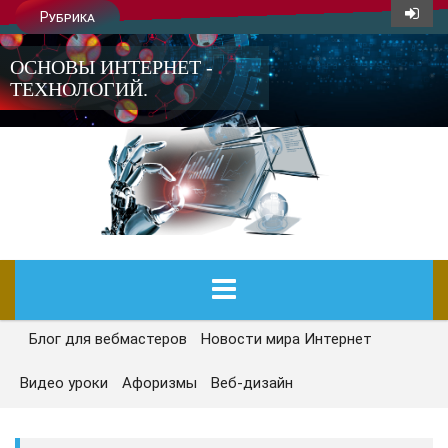
Рубрика
ОСНОВЫ ИНТЕРНЕТ -
ТЕХНОЛОГИЙ.
Блог для вебмастеров
Новости мира Интернет
ГЛАВНАЯ
Видео уроки
Афоризмы
Веб-дизайн
СЕГОДНЯ
НОВОСТИ