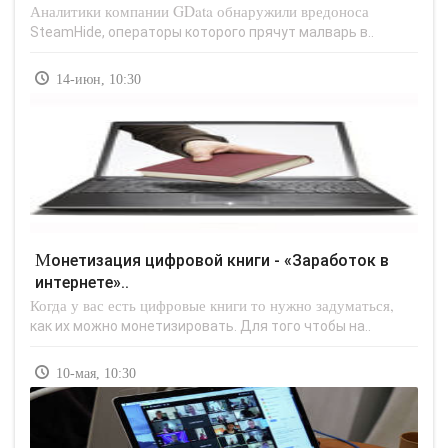
Аналитики компании GData обнаружили вредоноса
SteamHide, операторы которого прячут малварь в..
14-июн, 10:30
Монетизация цифровой книги - «Заработок в
интернете»..
Когда у вас есть цифровые книги то нужно задуматься,
как их можно монетизировать. Для того чтобы на..
10-мая, 10:30