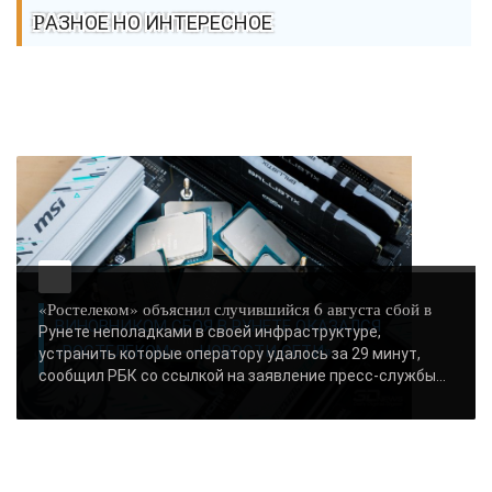
РАЗНОЕ НО ИНТЕРЕСНОЕ
«Ростелеком» объяснил случившийся 6 августа сбой в
ВИНОВНИКОМ СБОЯ В РУНЕТЕ ОКАЗАЛСЯ
Рунете неполадками в своей инфраструктуре,
«РОСТЕЛЕКОМ» - «НОВОСТИ СЕТИ»..
устранить которые оператору удалось за 29 минут,
сообщил РБК со ссылкой на заявление пресс-службы...