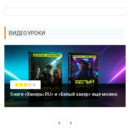
ВИДЕО УРОКИ
Книги «Хакеры.RU» и «Белый хакер» еще можно
...