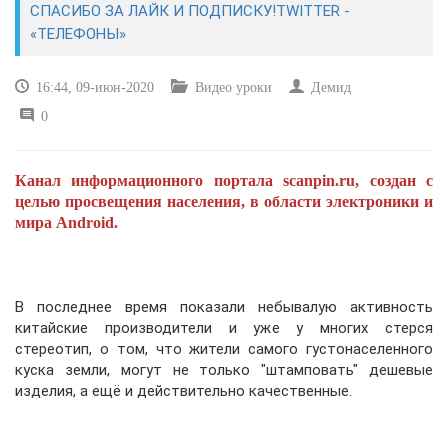
СПАСИБО ЗА ЛАЙК И ПОДПИСКУ!TWITTER -
«ТЕЛЕФОНЫ»
САЙТОСТРОЕНИЕ
16:44, 09-июн-2020
Видео уроки
Демид
РЕМОНТ И СОВЕТЫ
0
ИНТЕРНЕТ И СВЯЗЬ
Канал информационного портала scanpin.ru, создан с
УЧЕБНИК CSS
целью просвещения населения, в области электроники и
мира Android.
В последнее время показали небывалую активность
китайские производители и уже у многих стерся
стереотип, о том, что жители самого густонаселенного
куска земли, могут не только "штамповать" дешевые
изделия, а ещё и действительно качественные.