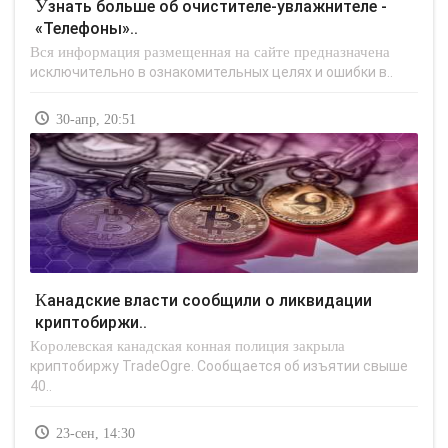
Узнать больше об очистителе-увлажнителе -
«Телефоны»..
Вся информация размещенная на сайте предназначена
исключительно в ознакомительных целях и ошибки в..
30-апр, 20:51
Канадские власти сообщили о ликвидации
криптобиржи..
Королевская канадская конная полиция закрыла
криптобиржу TradeOgre. Сообщается об изъятии свыше
40..
23-сен, 14:30