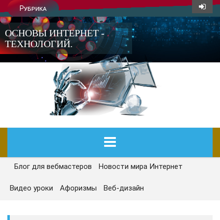
Рубрика
ОСНОВЫ ИНТЕРНЕТ -
ТЕХНОЛОГИЙ.
Блог для вебмастеров
Новости мира Интернет
ГЛАВНАЯ
Видео уроки
Афоризмы
Веб-дизайн
СЕГОДНЯ
НОВОСТИ