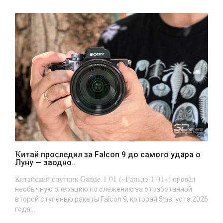
Китай проследил за Falcon 9 до самого удара о
Луну — заодно..
Китайский спутник Gande-1 01 («Ганьдэ-1 01») провёл
необычную операцию по слежению за отработанной
второй ступенью ракеты Falcon 9, которая 5 августа 2026
года...