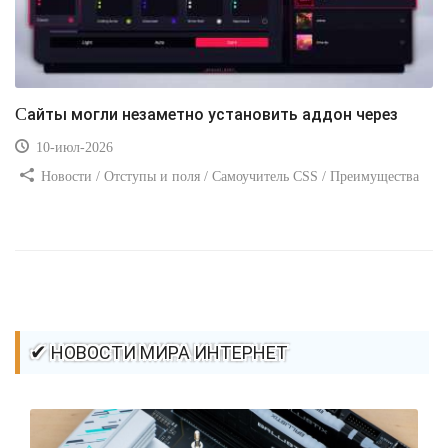
Сайты могли незаметно установить аддон через
10-июл-2026
Новости / Отступы и поля / Самоучитель CSS / Преимущества
стилей / Ссылки / Сайтостроение / Видео уроки / Добавления
стилей / Линии и рамки / Изображения / CSS3
✔ НОВОСТИ МИРА ИНТЕРНЕТ