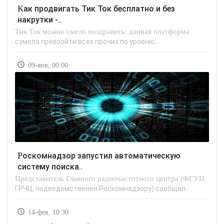
Как продвигать Тик Ток бесплатно и без
накрутки -..
Тик Ток можно смело поздравить: данная платформа
сумела превзойти всех прочих по уровню..
09-янв, 00:00
Роскомнадзор запустил автоматическую
систему поиска..
Представитель Главного радиочастотного центра (ФГУП
ГРЧЦ, подведомственен Роскомнадзору) сообщил..
14-фев, 10:30