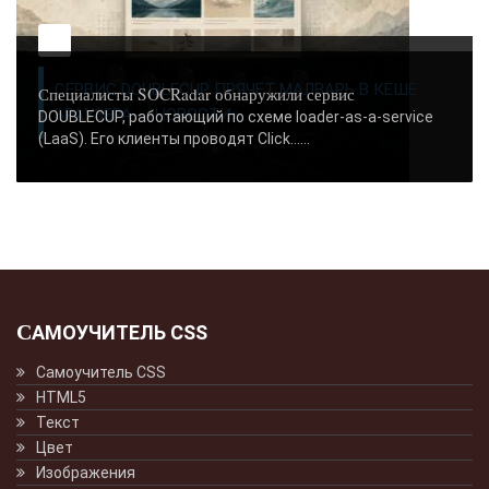
СЕРВИС DOUBLECUP ПРЯЧЕТ МАЛВАРЬ В КЕШЕ
Специалисты SOCRadar обнаружили сервис
БРАУЗЕРА - «НОВОСТИ»..
DOUBLECUP, работающий по схеме loader-as-a-service
(LaaS). Его клиенты проводят Click…...
САМОУЧИТЕЛЬ CSS
Самоучитель CSS
HTML5
Текст
Цвет
Изображения