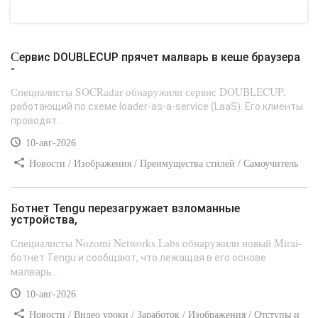
Сервис DOUBLECUP прячет малварь в кеше браузера
-
Специалисты SOCRadar обнаружили сервис DOUBLECUP,
работающий по схеме loader-as-a-service (LaaS). Его клиенты
проводят...
10-авг-2026
Новости / Изображения / Преимущества стилей / Самоучитель
CSS / Вёрстка / Текст
Ботнет Tengu перезагружает взломанные
устройства,
Специалисты Nozomi Networks Labs обнаружили новый Mirai-
ботнет Tengu и сообщают, что лежащая в его основе
малварь...
10-авг-2026
Новости / Видео уроки / Заработок / Изображения / Отступы и