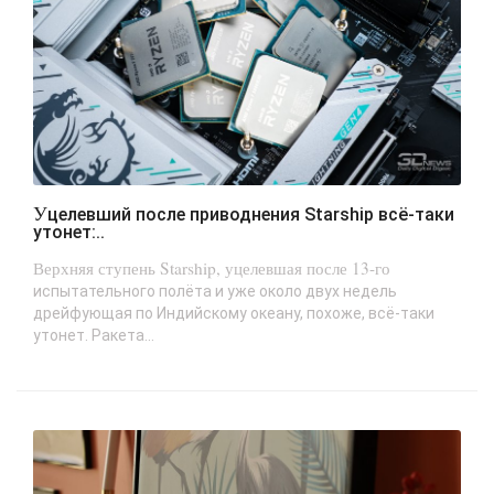
Уцелевший после приводнения Starship всё-таки
утонет:..
Верхняя ступень Starship, уцелевшая после 13-го
испытательного полёта и уже около двух недель
дрейфующая по Индийскому океану, похоже, всё-таки
утонет. Ракета...