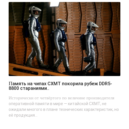
Память на чипах CXMT покорила рубеж DDR5-
8800 стараниями..
Исторически от четвёртого по величине производителя
оперативной памяти в мире — китайской CXMT, не
ожидали многого в плане технических характеристик, но
её продукция...