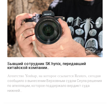
Бывший сотрудник SK hynix, передавший
китайской компании..
Агентство Yonhap, на которое ссылается Reuters, сегодня
сообщило о вынесении Верховным судом Сеула решения
по апелляции, которое поддержало вердикт суда
нижней...