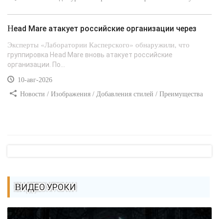
поля
Head Mare атакует российские организации через
Эксперты «Лаборатории Касперского» обнаружили, что
группировка Head Mare вновь атакует российские
организации. По...
10-авг-2026
Новости / Изображения / Добавления стилей / Преимущества
стилей / Вёрстка / Отступы и поля / Самоучитель CSS
ВИДЕО УРОКИ