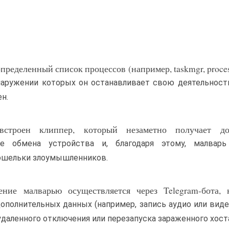
ределенный список процессов (например, taskmgr, proces
и обнаружении которых он останавливает свою деятельност
ен.
строен клиппер, который незаметно получает д
е обмена устройства и, благодаря этому, малвар
ошельки злоумышленников.
ие малварью осуществляется через Telegram-бота, 
ополнительных данных (например, запись аудио или виде
даленного отключения или перезапуска зараженного хост