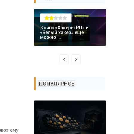
Книги «Хакеры.RU» и
Крупная уязвимость в
«Белый хакер» еще
биткоин-
можно ...
Coldcard: .
ПОПУЛЯРНОЕ
ляют ему