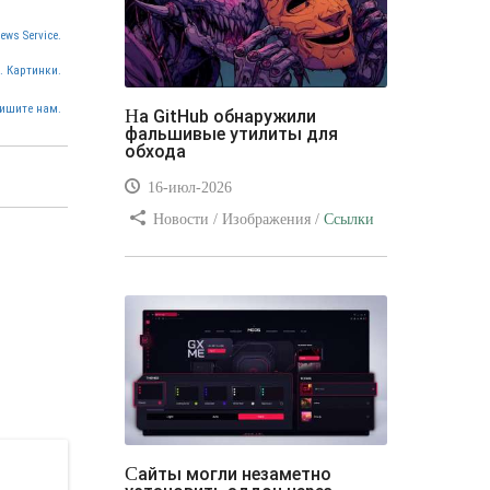
ews Service.
. Картинки.
ишите нам.
На GitHub обнаружили
фальшивые утилиты для
обхода
16-июл-2026
Новости / Изображения /
Ссылки
/ Преимущества стилей / Видео
уроки
Сайты могли незаметно