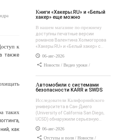
Книги «Хакеры.RU» и «Белый
ндра
хакер» еще можно
В нашем магазине по-прежнему
доступны печатные версии
романов Валентина Холмогорова
Доступ к
«Хакеры.RU» и «Белый хакер» с...
а также
06-авг-2026
Новости / Видео уроки /
Сайтостроение / Текст / Добавления
стилей
охищать
Автомобили с системами
безопасности KARR и SWDS
Исследователи Калифорнийского
университета в Сан-Диего
ра таких
(University of California San Diego,
UCSD) обнаружили серьезную...
оггинга,
ний, как
06-авг-2026
Отступы и поля / Новости /