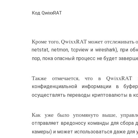
Код QwixxRAT
Кроме того, QwixxRAT может отслеживать оп
netstat, netmon, tcpview и wireshark), пр
пор, пока опасный процесс не будет заверш
Также отмечается, что в QwixxRAT в
конфиденциальной информации в буфер
осуществлять переводы криптовалюты в к
Как уже было упомянуто выше, управлен
отправляет вредоносу команды для сбора д
камеры) и может использоваться даже для у