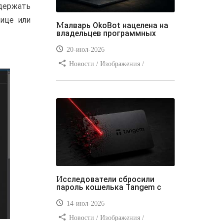
адержать
нице или
Малварь OkoBot нацелена на
владельцев программных
20-июл-2026
Новости / Изображения /
Преимущества стилей / Добавления
стилей / Типы носителей /
Самоучитель CSS / Линии и рамки /
Видео уроки / Заработок
Исследователи сбросили
пароль кошелька Tangem с
14-июл-2026
Новости / Изображения /