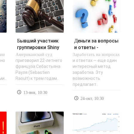
Бывший участник
Деньги за вопросы
и
группировки Shiny
и ответы -
нии
Американский суд
Hunters
Заработать на вопросах
«Заработок в
приговорен к
интернете»..
тно
приговорил 22-летнего
и ответах — еще один
француза Себастьяна
интересный метод
трем..
Рауля (Sebastien
заработка. Эту
и..
Raoult) к трем годам..
возможность
предлагает..
13-янв, 10:30
24-окт, 10:30