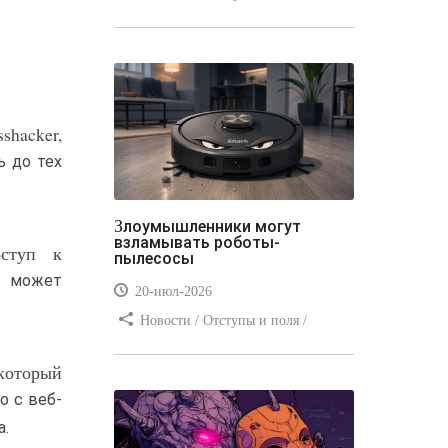
Отступы и поля / Преимущества
стилей / Линии и рамки / Заработок
/ Вёрстка / Видео уроки
shacker,
ь до тех
Злоумышленники могут
взламывать роботы-
оступ к
пылесосы
ь может
20-июл-2026
Новости / Отступы и поля /
Преимущества стилей / Заработок /
который
Изображения / Блог для вебмастеров
/ Текст / Цвет / Видео уроки
о с веб-
а.