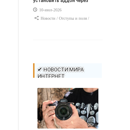
установить аддон через
10-июл-2026
Новости / Отступы и поля /
Самоучитель CSS / Преимущества
стилей / Ссылки / Сайтостроение /
Видео уроки / Добавления стилей /
Линии и рамки / Изображения /
CSS3
✔ НОВОСТИ МИРА
ИНТЕРНЕТ