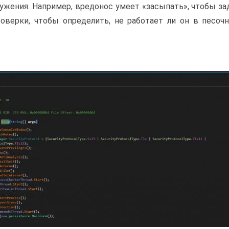
ужения. Например, вредонос умеет «засыпать», чтобы з
оверки, чтобы определить, не работает ли он в песоч