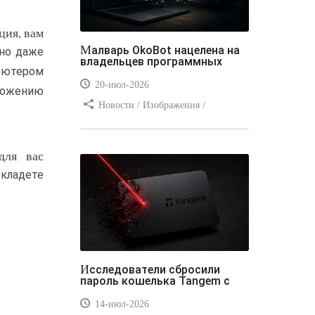
ция, вам
Малварь OkoBot нацелена на
но даже
владельцев программных
пьютером
20-июл-2026
вложению
Новости / Изображения /
Преимущества стилей / Добавления
стилей / Типы носителей /
для вас
Самоучитель CSS / Линии и рамки /
Видео уроки / Заработок
 кладете
Исследователи сбросили
пароль кошелька Tangem с
14-июл-2026