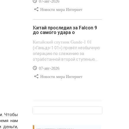
07-авг-2026
Новости мира Интернет
Китай проследил за Falcon 9
до самого удара о
Китайский спутник Gande-1 01
(«Ганьдэ-1 01») провёл необычную
операцию по слежению за
отработанной второй ступенью...
07-авг-2026
Новости мира Интернет
и. Чтобы
ремя нам
 деньги,