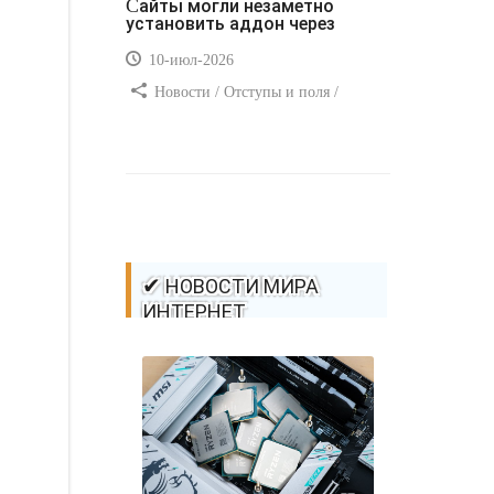
Сайты могли незаметно
установить аддон через
10-июл-2026
Новости / Отступы и поля /
Самоучитель CSS / Преимущества
стилей / Ссылки / Сайтостроение /
Видео уроки / Добавления стилей /
Линии и рамки / Изображения /
CSS3
✔ НОВОСТИ МИРА
ИНТЕРНЕТ