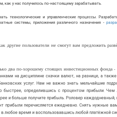
ем, как у нас получилось по-настоящему зарабатывать.
ать технологические и управленческие процессы. Разраба
ратные системы, приложения различного назначения -
разр
ак другие пользователи не смогут вам предложить раз
лько два по-хорошему стоящих инвестиционных фонда - 
анками на дисциплине скачки валют, на разнице, а такж
анковских услуг. Нам не важно знать мельчайшие подр
о быстрее, определившись с процентом прибыли. Чем 
рее и больше получите прибыль. Роловер каждодневный, 
ент прибыли перечисляется ежедневно. Снять нужные в
ь в любое время и воспользовавшись любой платёжной си