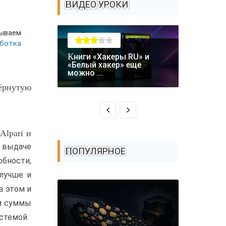
ВИДЕО УРОКИ
тываем
аботка
Книги «Хакеры.RU» и
Крупная уязвимость в
«Белый хакер» еще
биткоин-
можно ...
Coldcard: .
вёрнутую
Alpari и
е выдаче
ПОПУЛЯРНОЕ
обности,
лучше и
в этом и
ам суммы
стемой.