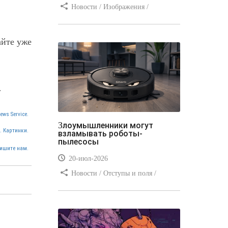
Новости / Изображения /
Отступы и поля / Преимущества
стилей / Линии и рамки / Заработок
айте уже
/ Вёрстка / Видео уроки
.
ews Service.
Злоумышленники могут
. Картинки.
взламывать роботы-
пылесосы
ишите нам.
20-июл-2026
Новости / Отступы и поля /
Преимущества стилей / Заработок /
Изображения / Блог для вебмастеров
/ Текст / Цвет / Видео уроки