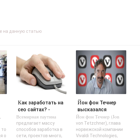
Как заработать на
Йон фон Течнер
сео сайтах? -
высказался
,
Всемирная паутина
«Заработок в
Йон фон Течнер (Jon
против ИИ в
интернете»..
браузерах -
предлагает массу
von Tetzchner), глава
 то
способов заработка в
норвежской компании
«Новости»..
я о
сети, проектов много,
Vivaldi Technologies,