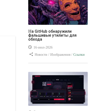
На GitHub обнаружили
фальшивые утилиты для
обхода
16-июл-2026
Новости / Изображения /
Ссылки
/ Преимущества стилей / Видео
уроки