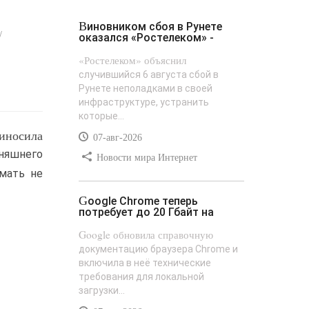
Виновником сбоя в Рунете
/
оказался «Ростелеком» -
«Ростелеком» объяснил
случившийся 6 августа сбой в
Рунете неполадками в своей
инфраструктуре, устранить
которые...
иносила
07-авг-2026
дняшнего
Новости мира Интернет
умать не
Google Chrome теперь
потребует до 20 Гбайт на
Google обновила справочную
документацию браузера Chrome и
включила в неё технические
требования для локальной
загрузки...