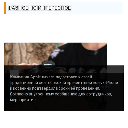
РАЗНОЕ НО ИНТЕРЕСНОЕ
Компания Apple начала подготовку к своей
традиционной сентябрьской презентации новых iPhone
APPLE РАСКРЫЛА ДАТУ ПРЕЗЕНТАЦИИ IPHONE
и косвенно подтвердила сроки её проведения.
18, НО ПОКА ЛИШЬ СОТРУДНИКАМ - «НОВОСТИ..
Согласно внутреннему сообщению для сотрудников,
мероприятие...