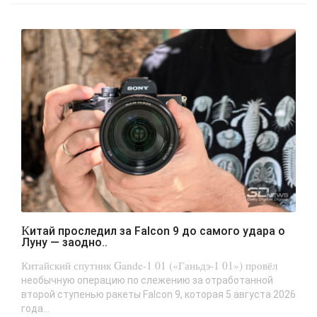
Китай проследил за Falcon 9 до самого удара о
Луну — заодно..
Китайский спутник Gande-1 01 («Ганьдэ-1 01») провёл
необычную операцию по слежению за отработанной
второй ступенью ракеты Falcon 9, которая 5 августа 2026
года...