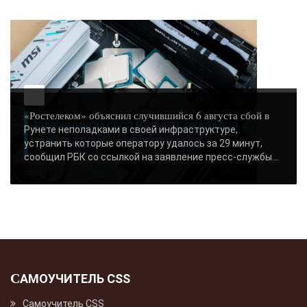
«Ростелеком» объяснил случившийся 6 августа сбой в
ВИНОВНИКОМ СБОЯ В РУНЕТЕ ОКАЗАЛСЯ
Рунете неполадками в своей инфраструктуре,
«РОСТЕЛЕКОМ» - «НОВОСТИ СЕТИ»..
устранить которые оператору удалось за 29 минут,
сообщил РБК со ссылкой на заявление пресс-службы...
САМОУЧИТЕЛЬ CSS
Самоучитель CSS