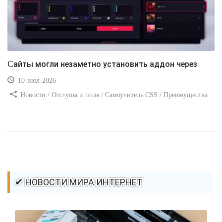
Сайты могли незаметно установить аддон через
10-июл-2026
Новости / Отступы и поля / Самоучитель CSS / Преимущества
стилей / Ссылки / Сайтостроение / Видео уроки / Добавления
стилей / Линии и рамки / Изображения / CSS3
✔ НОВОСТИ МИРА ИНТЕРНЕТ