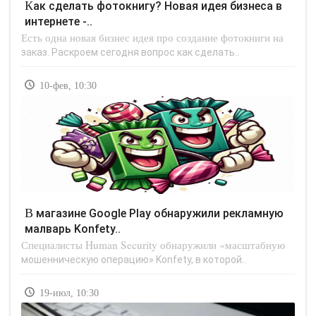
Как сделать фотокнигу? Новая идея бизнеса в
интернете -..
Есть одна новая бизнес идея про создание фотокниги на
заказ. Раскроем сегодня вопрос как сделать..
10-фев, 10:30
В магазине Google Play обнаружили рекламную
малварь Konfety..
Специалисты Human Security обнаружили «масштабную
мошенническую операцию» Konfety, в которой..
19-июл, 10:30