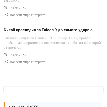
загрузки...
07-авг-2026
Новости мира Интернет
Китай проследил за Falcon 9 до самого удара о
Китайский спутник Gande-1 01 («Ганьдэ-1 01») провёл
необычную операцию по слежению за отработанной второй
ступенью...
07-авг-2026
Новости мира Интернет