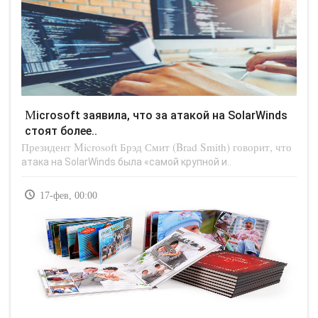
Microsoft заявила, что за атакой на SolarWinds
стоят более..
Президент Microsoft Брэд Смит (Brad Smith) говорит, что
атака на SolarWinds была «самой крупной и..
17-фев, 00:00