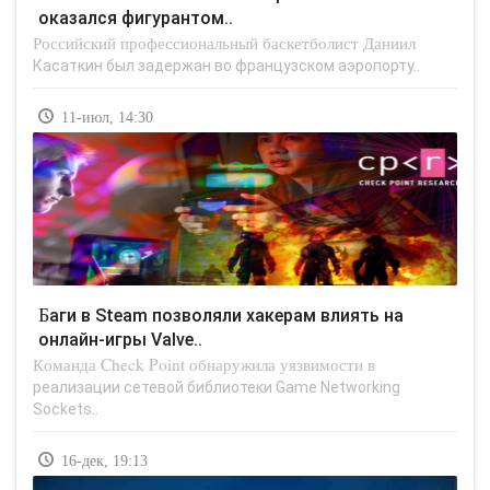
оказался фигурантом..
Российский профессиональный баскетболист Даниил
Касаткин был задержан во французском аэропорту..
11-июл, 14:30
Баги в Steam позволяли хакерам влиять на
онлайн-игры Valve..
Команда Check Point обнаружила уязвимости в
реализации сетевой библиотеки Game Networking
Sockets..
16-дек, 19:13