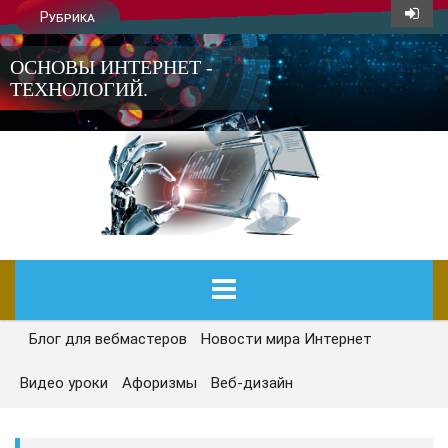
Рубрика
ОСНОВЫ ИНТЕРНЕТ -
ТЕХНОЛОГИЙ.
Блог для вебмастеров
Новости мира Интернет
ГЛАВНАЯ
Видео уроки
Афоризмы
Веб-дизайн
СЕГОДНЯ
НОВОСТИ